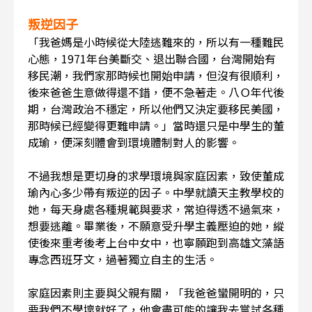
叛逆因子
「我爸媽是小時候從大陸逃難來的，所以有一種難民
心態，1971年台美斷交、退出聯合國，台灣開始有
移民潮，我們家那時候也開始申請，但沒有很順利，
後來爸爸生意做得還不錯，便不急著走。八Ｏ年代後
期，台灣政治不穩定，所以他們又決定要移民美國，
那時候已經變得更難申請。」當時還只是中學生的董
成瑜，便深刻體會到環境體制對人的影響。
不過我想是更切身的求學環境與家庭因素，致使董成
瑜內心多少帶有叛逆的因子。中學就讀天主教學校的
她，每天身處各種規範與要求，常迫得透不過氣來，
想要逃離。畢業後，不願意受升學主義壓迫的她，縱
使後來重考後考上台中女中，也寧願跑到高雄文藻語
專念西班牙文，過著獨立自主的生活。
家庭因素則主要與父親有關，「我爸爸蠻開明的，只
要我們不學壞就好了，他會盡可能的讓我去嘗試各種