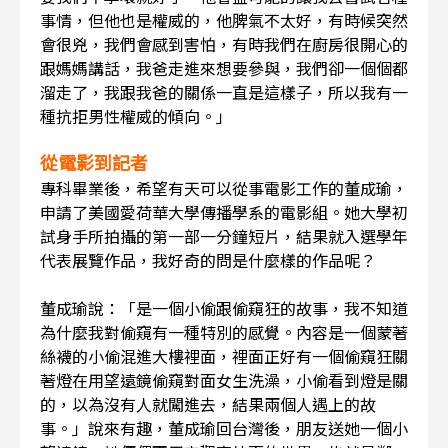
事情，但他也是權威的，他脾氣不太好，有時候突然
會很兇，我們會感到害怕，有時我們在廚房很開心的
跟媽媽講話，我爸走進來想要參與，我們卻一個個都
溜走了，我跟我爸的關係一直是這樣子，所以我有一
種抗拒男性權威的傾向。」
從電影到記者
專科畢業後，希望有天可以從事電影工作的董成瑜，
申請了美國愛荷華大學傳播學系的電影組。她大學初
試身手所拍攝的第一部一分鐘短片，結果就入選學年
代表展覽作品，我好奇的問是什麼樣的作品呢？
董成瑜說：「是一個小偷跟偷窺狂的故事，我不知道
為什麼我對偷窺有一種特別的感覺。內容是一個蒙著
絲襪的小偷混進大樓裡面，裡面正好有一個偷窺狂關
著燈在用望遠鏡偷窺對面女生洗澡，小偷看到燈是關
的，以為沒有人就闖進去，結果兩個人遇上的故
事。」說來有趣，董成瑜回台灣後，朋友送她一個小