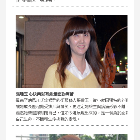
共同創辦人－張芷芸。
張瓊玉 心快樂就有能量面對痛苦
罹患罕病馬凡氏症候群的街頭藝人張瓊玉，從小就因獨特的外觀
讓她成長歷程飽受排斥與譏笑，更注定她終生與病痛形影不離。
雖然她曾選擇封閉自己，但如今她展現出來的，是一個勇於面對
自己生命，不斷和生命挑戰的靈魂。