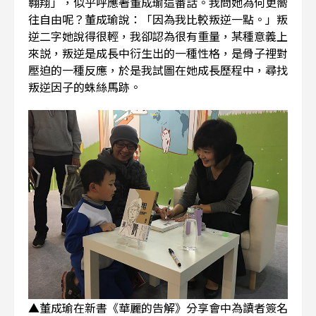
翱翔」，似乎呼應著董成瑜這番話。我問她為何更嚮
往自由呢？董成瑜說：「因為我比較叛逆一點。」叛
逆二字她說得很輕，我卻認為很有重量，某種意義上
來説，叛逆是成長中衍生出的一種性格，是骨子裡對
壓迫的一種反應，於是我試圖在她成長歷程中，尋找
叛逆因子的蛛絲馬跡。
▲董成瑜在新書《華麗的告解》分享會中為讀者簽名