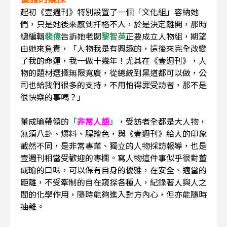
起初《壹週刊》特別設置了一個「文化組」容納她
們，只是她後來感到扞格不入，於是決定離開，那時
總編輯
裴偉
告訴
她老闆
黎智英
正要成立人物組，期望
由她來負責，「人物我是有興趣的，這後來完全改變
了我的命運，我一做十幾年！尤其在《壹週刊》，人
物的題材選擇無限寬廣，從總統到黑道都可以做，公
司也給我們很多的支持，不用怕得罪受訪者，那不是
很快樂的事嗎？」
董成瑜帶領的
「
非常人語
」
，受訪者全都是大人物，
無須八卦、爆料、腥羶色，與《壹週刊》給人的印象
截然不同，是非常專業、獨立的人物採訪報導，也是
壹週刊相當受歡迎的專欄。寫人物這件事似乎很對董
成瑜的口味，可以保有自身的優雅，在安全、適當的
距離，不受牽制的自在窺探各種人，紀錄著人與人之
間的化學作用，隨時能夠進入對方內心，但亦能隨時
抽離。