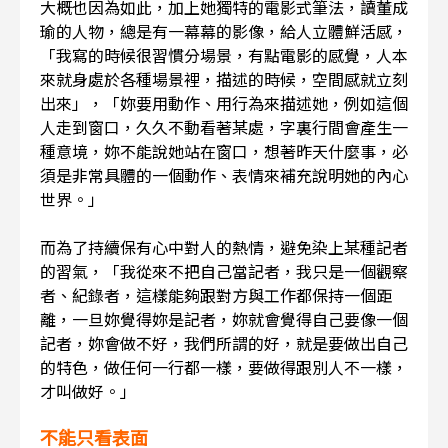
大概也因為如此，加上她獨特的電影式筆法，讀董成
瑜的人物，總是有一幕幕的影像，給人立體鮮活感，
「我寫的時候很習慣分場景，有點電影的感覺，人本
來就身處於各種場景裡，描述的時候，空間感就立刻
出來」，「妳要用動作、用行為來描述她，例如這個
人走到窗口，久久不動看著某處，字裏行間會產生一
種意境，妳不能說她站在窗口，想著昨天什麼事，必
須是非常具體的一個動作、表情來補充說明她的內心
世界。」
而為了持續保有心中對人的熱情，避免染上某種記者
的習氣，「我從來不把自己當記者，我只是一個觀察
者、紀錄者，這樣能夠跟對方與工作都保持一個距
離，一旦妳覺得妳是記者，妳就會覺得自己要像一個
記者，妳會做不好，我們所謂的好，就是要做出自己
的特色，做任何一行都一樣，要做得跟別人不一樣，
才叫做好。」
不能只看表面