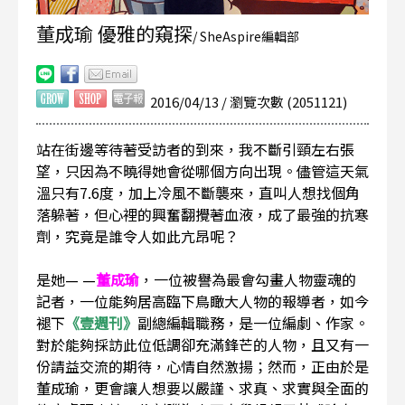
董成瑜 優雅的窺探
/ SheAspire編輯部
2016/04/13 / 瀏覽次數 (2051121)
站在街邊等待著受訪者的到來，我不斷引頸左右張
望，只因為不曉得她會從哪個方向出現。儘管這天氣
溫只有7.6度，加上冷風不斷襲來，直叫人想找個角
落躲著，但心裡的興奮翻攪著血液，成了最強的抗寒
劑，究竟是誰令人如此亢昂呢？
是她— —
董成瑜
，一位被譽為最會勾畫人物靈魂的
記者，一位能夠居高臨下鳥瞰大人物的報導者，如今
褪下
《壹週刊》
副總編輯職務，是一位編劇、作家。
對於能夠採訪此位低調卻充滿鋒芒的人物，且又有一
份請益交流的期待，心情自然激揚；然而，正由於是
董成瑜，更會讓人想要以嚴謹、求真、求實與全面的