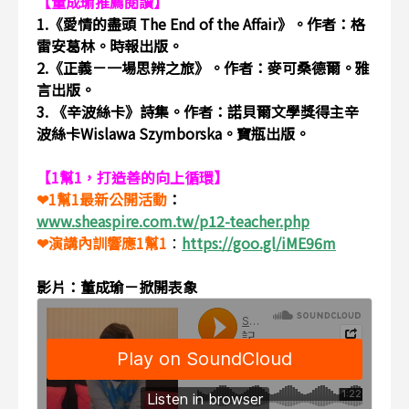
【董成瑜推薦閱讀】
1.《愛情的盡頭 The End of the Affair》。作者：格
雷安葛林。時報出版。
2.《正義－一場思辨之旅》。作者：麥可桑德爾。雅
言出版。
3. 《辛波絲卡》詩集。作者：諾貝爾文學獎得主辛
波絲卡Wislawa Szymborska。寶瓶出版。
【1幫1，打造善的向上循環】
❤1幫1最新公開活動
：
www.sheaspire.com.tw/p12-teacher.php
❤演講內訓響應1幫1
：
https://goo.gl/iME96m
影片：董成瑜－掀開表象