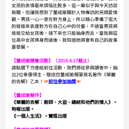
女孩的表情看來煩惱比較多。這一幕似乎與今天訪談
無關，但讓我想到了董成瑜關於人物專訪的另類愛情
觀。男孩一心一意在對方身上，所以精心準備了偌大
的娃娃來表達對方在自己心中的份量，不過當男孩將
娃娃交給女孩後，接下來也只能抽身而去。當我與這
位高中女孩擦身而過後，我知道她將會有自己的故事
要發展。
【董成瑜贈書活動】（2016.4.17截止）
請點選下方連結前往活動，我們將從參與讀者中，抽
出2位幸運得主，贈送您董成瑜親筆簽名著作《華麗
的告解》乙本！
☞
前往參加抽獎
☜
【董成瑜著作】
《華麗的告解：廚師、大盜、總
統和他們的情人》。
時報出版。
《一個人生活》。寶瓶出版