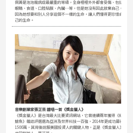
佩菁是泡泡龍病症最嚴重的等級，全身裡裡外外都會受傷、包括
眼睛、食道、口腔粘膜、內臟⋯等，但是她沒有因此放棄自己，
因為她想要和別人分享這個不一樣的生命，讓人們懂得更珍惜自
己的生命。
音樂創業家張芷芸 譜唱一首《獎金獵人》
《獎金獵人》是台灣最大比賽資訊網站，它曾連續兩年獲得《紅
鯡魚》雜誌評選選為亞洲及世界科技一百強，2014年更成功募得
1500萬，其背後說服美國投資人的關鍵人物，正是《獎金獵人》