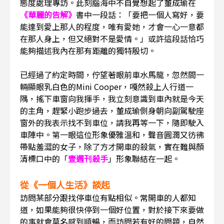
態度處理專訪。此刻腦海中不自覺想起了董成瑜在
《華麗的告解》
書中一段話：「要把一個人寫好，要
能達到愛上那人的程度，唯有愛她，才會一心一意都
在那人身上，但又絕對不是愛情。」或許這段話恰巧
能夠描述我內在那有距離的獨特殷切。
已經過了約定時間，佇望著眼前車水馬龍，忽然間一
輛顯眼乳白色的Mini Cooper，嘎然殺上人行道一
隅，搖下車窗向我揮手，我立刻意識到車內就是今天
的主角，趕緊小跑步過去，董成瑜側身朝向副駕駛座
窗外的我表示找不到車位，請我再等一下，隨即駛入
車陣中。第一眼這位形象優雅溫和，聲音圓潤又彷彿
帶點羞澀的女子，除了方才開車的殺氣，實在難與顏
清標口中的「
壹週刊殺手
」形象聯結在一起。
從《一個人生活》談起
訪問某部分跟找停車位有點相似。常開車的人都知
道，如果能夠很快停到一個好位置，對於接下來要做
的事就會莫名感到順暢，而訪問若有好的問題，自然