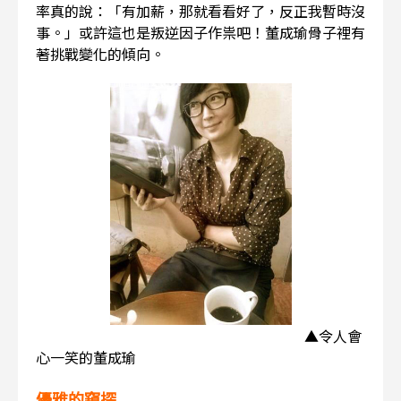
率真的說：「有加薪，那就看看好了，反正我暫時沒
事。」或許這也是叛逆因子作祟吧！董成瑜骨子裡有
著挑戰變化的傾向。
▲令人會
心一笑的董成瑜
優雅的窺探