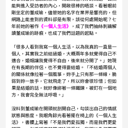
能夠進入受訪者的內心，開啟很棒的晤談。看著眼前
剛坐定的董成瑜，儘管她的名字在業界是響亮的，但
網路上能查到的資料卻是有限，該從何處開始呢？七
年前她的著作
《一個人生活》
，成了我們抽絲剝繭解
讀董成瑜的跡痕，也成了我們話題的起點。
「很多人看到我寫一個人生活，以為我真的一直是一
個人，其實我之前結過婚，大概兩年多就覺得自己不
適合，婚姻讓我覺得不自由，後來就分開了。」她現
在有長期的伴侶，也不覺得要結婚。「不結婚兩個人
的關係就像拉著一個風箏，妳手上只有那一條線，脆
弱到妳一放手，它就飛走了，所以妳會很珍惜；但如
果是結婚的話，就好像綁著一條鐵鍊，被釘在一個地
方，我會完全無法呼吸。」
沒料到董成瑜在開頭就剖開自己，勾談出自己的情感
狀態與態度。我眼角餘光看著擺在椅上的《一個人生
活》，書腰上寫著「不是我們愛孤獨，而是我們更愛