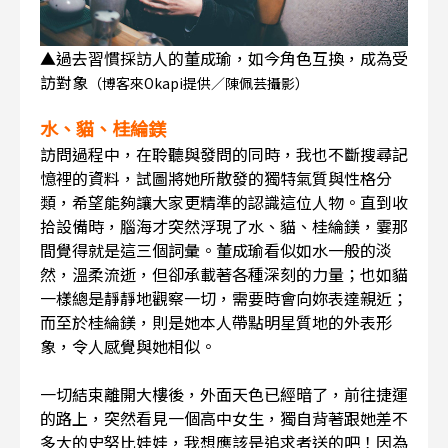
▲過去習慣採訪人的董成瑜，如今角色互換，成為受
訪對象
（博客來Okapi提供／陳佩芸攝影）
水、貓、桂綸鎂
訪問過程中，在聆聽與發問的同時，我也不斷搜尋記
憶裡的資料，試圖將她所散發的獨特氣質與性格分
類，希望能夠讓大家更精準的認識這位人物。直到收
拾設備時，腦海才突然浮現了水、貓、桂綸鎂，霎那
間覺得就是這三個詞彙。董成瑜看似如水一般的淡
然，溫柔流逝，但卻承載著各種深刻的力量；也如貓
一樣總是靜靜地觀察一切，需要時會向妳表達親近；
而至於桂綸鎂，則是她本人帶點明星質地的外表形
象，令人感覺與她相似。
一切結束離開大樓後，外面天色已經暗了，前往捷運
的路上，突然看見一個高中女生，獨自背著跟她差不
多大的史努比娃娃，我想應該是追求者送的吧！因為