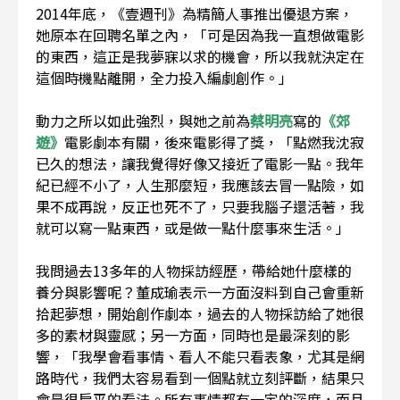
2014年底，《壹週刊》為精簡人事推出優退方案，
她原本在回聘名單之內，「可是因為我一直想做電影
的東西，這正是我夢寐以求的機會，所以我就決定在
這個時機點離開，全力投入編劇創作。」
動力之所以如此強烈，與她之前為
蔡明亮
寫的
《郊
遊》
電影劇本有關，後來電影得了獎，「點燃我沈寂
已久的想法，讓我覺得好像又接近了電影一點。我年
紀已經不小了，人生那麼短，我應該去冒一點險，如
果不成再說，反正也死不了，只要我腦子還活著，我
就可以寫一點東西，或是做一點什麼事來生活。」
我問過去13多年的人物採訪經歷，帶給她什麼樣的
養分與影響呢？董成瑜表示一方面沒料到自己會重新
拾起夢想，開始創作劇本，過去的人物採訪給了她很
多的素材與靈感；另一方面，同時也是最深刻的影
響，「我學會看事情、看人不能只看表象，尤其是網
路時代，我們太容易看到一個點就立刻評斷，結果只
會是很扁平的看法。所有事情都有一定的深度，而且