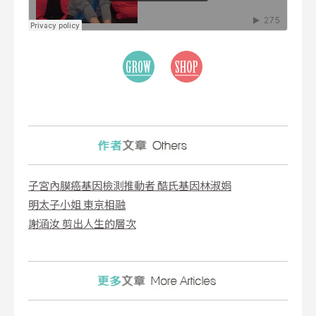
子宮內膜癌基因檢測推動者 酷氏基因林淑娟
明太子小姐 東京相融
謝涵汝 剪出人生的層次