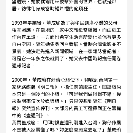
望遠鏡，她便偶爾用來觀察外面的世界，也就是鄰
居，彷彿化身成當時短片裡的偷窺狂。
1993年畢業後，董成瑜為了與移民到洛杉磯的父母
相互照應，在當地的一家中文報紙當編輯，而由於工
作內容單調，一方面也希望生活有所變化並保有更多
自由空間，隔年她隻身回台發展。當時台灣電影並不
景氣，她決定先進入新聞領域，在一家雜誌當記者，
可是它一年多之後就倒了，她又去中國時報擔任開卷
週報記者。
2000年，董成瑜在好奇心驅使下，轉戰到台灣第一
家網路媒體《明日報》，擔任閱讀版主任，閱讀版原
本只是一個冷門的小版，「可是我們做得還不錯，後
來點閱率僅次於娛樂版。」只是沒想到隔年《明日
報》突然宣佈停刊，大部分的員工可選擇到正在籌備
中的《壹週刊》。
我問董成瑜：「那時候壹週刊剛進入台灣，狗仔作風
不是被大家罵翻了嗎？妳怎麼會願意去呢？」董成瑜