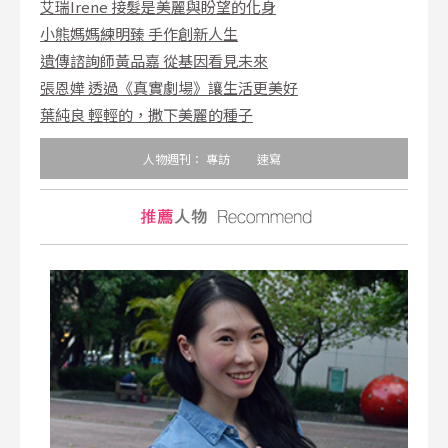
艾瑞Irene 接髮是美麗與盼望的化身
小熊媽媽練明臻 手作創新人生
遺傳諮詢師黃品嘉 從基因看見未來
張恩嬅 透過《真實劇場》讓生活更美好
葉純良 輕輕的，撒下美麗的種子
人物週刊：
專訪
速寫