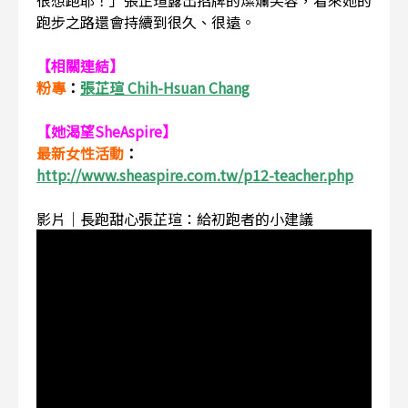
很想跑耶！」張芷瑄露出招牌的燦爛笑容，看來她的
跑步之路還會持續到很久、很遠。
【相關連結】
粉專
：
張芷瑄 Chih-Hsuan Chang
【她渴望SheAspire】
最新女性活動
：
http://www.sheaspire.com.tw/p12-teacher.php
影片｜長跑甜心張芷瑄：給初跑者的小建議