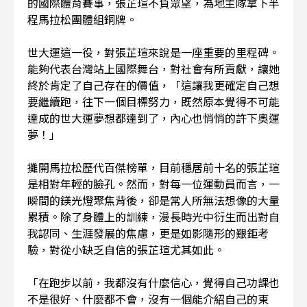
的國際體育賽事，張芷瑄不負眾望，為地主隊拿下半
程馬拉松團體組銅牌。
世大運這一役，對張芷瑄來說是一座重要的里程碑。
能夠代表台灣站上國際舞台，對社會有所貢獻，讓她
終於肯定了自己存在的價值，「這讓我更確定自己想
要繼續跑，往下一個目標努力，既然原本覺得不可能
達成的世大運夢想都達到了，內心也悄悄的許下奧運
夢！」
攤開馬拉松歷代百傑榜單，目前穩居前十名的張芷瑄
是相對年輕的臉孔。然而，對每一位運動員而言，一
瞬間的鎂光燈聚焦背後，卻是常人所無法想像的大量
累積。除了身體上的訓練，漫長時光中衍生而出對自
我認同、生涯發展的焦慮，更是如影隨形的艱鉅考
驗，對從小缺乏自信的張芷瑄尤其如此。
「在跑步以前，我都沒有什麼信心，覺得自己功課也
不是很好、什麼都不會，沒有一個能介紹自己的東