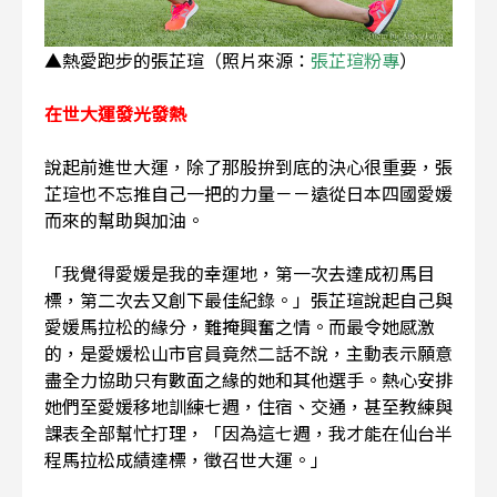
▲熱愛跑步的張芷瑄（照片來源：
張芷瑄粉專
）
在世大運發光發熱
說起前進世大運，除了那股拚到底的決心很重要，張
芷瑄也不忘推自己一把的力量－－遠從日本四國愛媛
而來的幫助與加油。
「我覺得愛媛是我的幸運地，第一次去達成初馬目
標，第二次去又創下最佳紀錄。」張芷瑄說起自己與
愛媛馬拉松的緣分，難掩興奮之情。而最令她感激
的，是愛媛松山市官員竟然二話不說，主動表示願意
盡全力協助只有數面之緣的她和其他選手。熱心安排
她們至愛媛移地訓練七週，住宿、交通，甚至教練與
課表全部幫忙打理，「因為這七週，我才能在仙台半
程馬拉松成績達標，徵召世大運。」