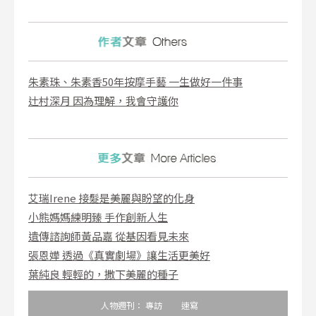
朱素珠、朱素香50年按摩手藝 一生做好一件事
辻村深月 因為理解，我會守護你
艾瑞Irene 接髮是美麗與盼望的化身
小熊媽媽練明臻 手作創新人生
遺傳諮詢師黃品嘉 從基因看見未來
張恩嬅 透過《真實劇場》讓生活更美好
葉純良 輕輕的，撒下美麗的種子
人物週刊：
專訪
速寫