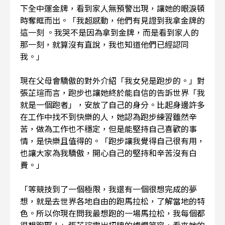
下全中運金牌，看到家人無預警出現，讓她的眼淚頓
時奪眶而出。「我超感動，他們有見證到我拿金牌的
這一刻 。我哭不是因為拿到金牌，而是看到家人的
那一刻，就算沒有直說，我也知道他們已經認同
我。」
現在父母會驕傲的對外介紹「我女兒是跑步的。」對
張芷瑄而言，跑步也讓她終於能自信的告訴世界「我
就是一個跑者」，安放了自己的身分。比起身邊許多
在工作中找不到快樂的人，她認為跑步練習雖然辛
苦，做為工作也不穩定，但是能堅持自己喜歡的事
情，是快樂且值得的。「跑步讓我覺得自己很有用，
也讓大家為我驕傲，開心自己的堅持和辛苦沒有白
費。」
「等競技到了一個極限，我還有一個很想完成的夢
想，就是去世界各地自由的跑馬拉松，了解當地的特
色。所以你現在問我最想跑的一場馬拉松，我每個都