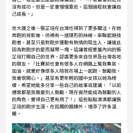
沒有成功，但是一定會慢慢靠近，這個過程就會讓自
己成長。」
世大運之後，張芷瑄在台灣也得到了更多關注。在她
奔跑的背影後，彷彿有一道隱形的絲線，串聯起競技
跑者，甚至只是對跑步運動有熱情的陌生人，讓彼此
因為對跑步的愛而凝聚一塊。這讓曾經害羞內向的張
芷瑄打開自己的世界，認識更多來自世界及台灣各地
的朋友。「比賽前也會有很多人在網路上幫我集氣、
加油，感覺好像很多人陪我在場上一起跑、鼓勵我，
我會很開心。」甚至有更年輕的國中女孩以她為榜
樣，希望她能多分享一些自己的故事或建議，「以前
通常都是我需要別人鼓勵，現在竟然能成為鼓勵別人
的角色，覺得自己更有用了！」這些點點滴滴都讓張
芷瑄的跑步生涯，在孤獨的鍛鍊外，增添了許多溫
暖。