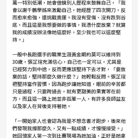
萬一特別低潮，她會借鏡別人歷程來鼓舞自己，「我
會以謝千鶴學姊來激勵自己，她經歷了四次開刀，反
而愈來愈強，還挑戰奧運。我沒有受傷、沒有跌到谷
底，而且這是我想要做的事情，我憑什麼放棄？就算
我的成績沒辦法像她這麼好，至少我也可以這麼堅
持。」
一般中長跑選手的職業生涯黃金期約莫可以維持到
30歲，張芷瑄充滿信心，自己也一定可以，尤其是
已經努力到中途，反而更應該堅持下去才對，「要放
棄的話，堅持那麼久做什麼？」她輕鬆反問。張芷瑄
把堅持當作習慣，因為跑步讓她知道，眼前的辛苦都
只是過程，只要跨過去，就有更甜美的果實等在前
方，而且這一路上她並非孤單一人，有許多良師益友
以及家人在背後支持著她。
「一開始家人也會認為我是不想念書才跑步，後來他
們發現我撐那麼久，又有一點成績，才慢慢接受。」
她回憶家人第一次到比賽現場為她加油，正好是她拿