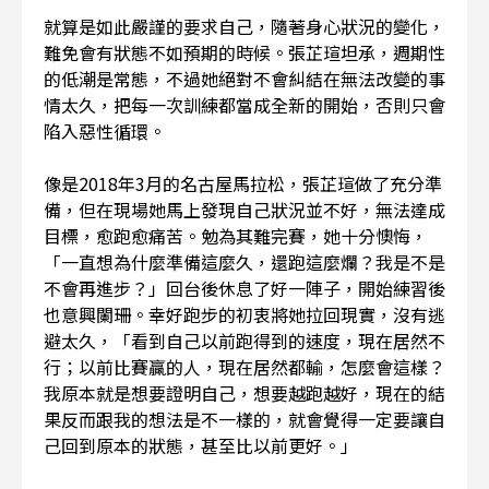
就算是如此嚴謹的要求自己，隨著身心狀況的變化，
難免會有狀態不如預期的時候。張芷瑄坦承，週期性
的低潮是常態，不過她絕對不會糾結在無法改變的事
情太久，把每一次訓練都當成全新的開始，否則只會
陷入惡性循環。
像是2018年3月的名古屋馬拉松，張芷瑄做了充分準
備，但在現場她馬上發現自己狀況並不好，無法達成
目標，愈跑愈痛苦。勉為其難完賽，她十分懊悔，
「一直想為什麼準備這麼久，還跑這麼爛？我是不是
不會再進步？」回台後休息了好一陣子，開始練習後
也意興闌珊。幸好跑步的初衷將她拉回現實，沒有逃
避太久，「看到自己以前跑得到的速度，現在居然不
行；以前比賽贏的人，現在居然都輸，怎麼會這樣？
我原本就是想要證明自己，想要越跑越好，現在的結
果反而跟我的想法是不一樣的，就會覺得一定要讓自
己回到原本的狀態，甚至比以前更好。」