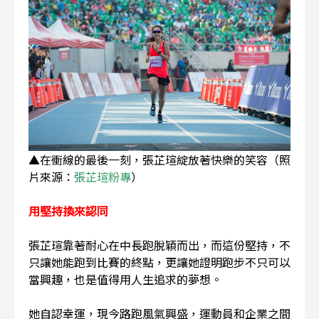
▲在衝線的最後一刻，張芷瑄綻放著快樂的笑容（照
片來源：
張芷瑄粉專
）
用堅持換來認同
張芷瑄靠著耐心在中長跑脫穎而出，而這份堅持，不
只讓她能跑到比賽的終點，更讓她證明跑步不只可以
當興趣，也是值得用人生追求的夢想。
她自認幸運，現今路跑風氣興盛，運動員和企業之間