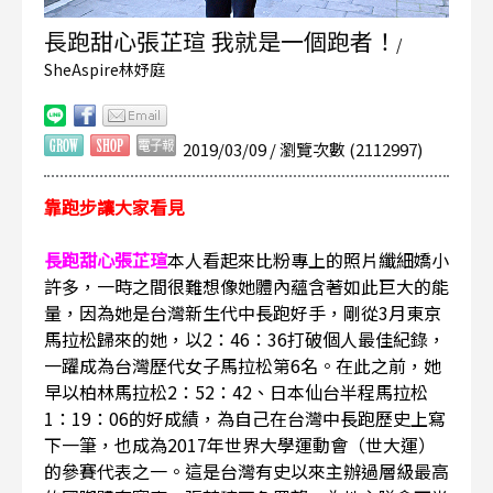
長跑甜心張芷瑄 我就是一個跑者！
/
SheAspire林妤庭
2019/03/09 / 瀏覽次數 (2112997)
靠跑步讓大家看見
長跑甜心張芷瑄
本人看起來比粉專上的照片纖細嬌小
許多，一時之間很難想像她體內蘊含著如此巨大的能
量，因為她是台灣新生代中長跑好手，剛從3月東京
馬拉松歸來的她，以2：46：36打破個人最佳紀錄，
一躍成為台灣歷代女子馬拉松第6名。在此之前，她
早以柏林馬拉松2：52：42、日本仙台半程馬拉松
1：19：06的好成績，為自己在台灣中長跑歷史上寫
下一筆，也成為2017年世界大學運動會（世大運）
的參賽代表之一。這是台灣有史以來主辦過層級最高