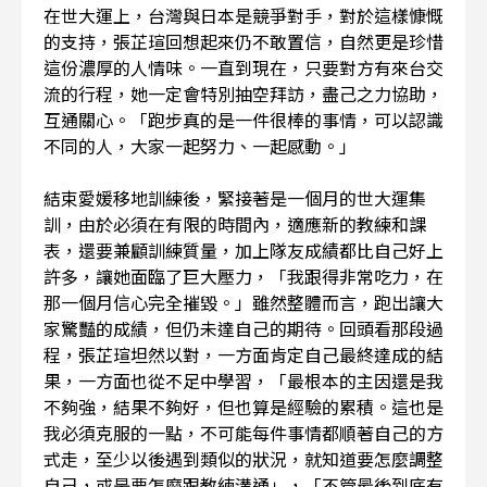
在世大運上，台灣與日本是競爭對手，對於這樣慷慨
的支持，張芷瑄回想起來仍不敢置信，自然更是珍惜
這份濃厚的人情味。一直到現在，只要對方有來台交
流的行程，她一定會特別抽空拜訪，盡己之力協助，
互通關心。「跑步真的是一件很棒的事情，可以認識
不同的人，大家一起努力、一起感動。」
結束愛媛移地訓練後，緊接著是一個月的世大運集
訓，由於必須在有限的時間內，適應新的教練和課
表，還要兼顧訓練質量，加上隊友成績都比自己好上
許多，讓她面臨了巨大壓力，「我跟得非常吃力，在
那一個月信心完全摧毀。」雖然整體而言，跑出讓大
家驚豔的成績，但仍未達自己的期待。回頭看那段過
程，張芷瑄坦然以對，一方面肯定自己最終達成的結
果，一方面也從不足中學習，「最根本的主因還是我
不夠強，結果不夠好，但也算是經驗的累積。這也是
我必須克服的一點，不可能每件事情都順著自己的方
式走，至少以後遇到類似的狀況，就知道要怎麼調整
自己，或是要怎麼跟教練溝通」，「不管最後到底有