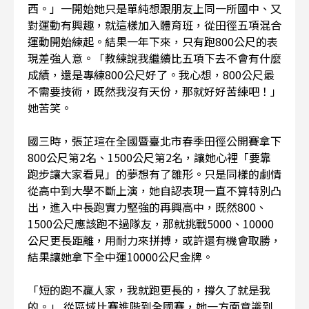
西。」一開始她只是單純想跟朋友上同一所國中、又
對運動有興趣，就這樣加入體育班，從田徑五項混合
運動開始練起。結果一年下來，只有跑800公尺的表
現差強人意。「教練說我繼續比五項下去不會有什麼
成績，還是專練800公尺好了。我心想，800公尺最
不需要技術，既然我沒有天份，那就好好苦練吧！」
她苦笑。
國三時，張芷瑄在全國暨臺北市春季田徑公開賽拿下
800公尺第2名、1500公尺第2名，讓她心裡「要靠
跑步讓大家看見」的夢想有了雛形。只是同樣的劇情
從高中到大學不斷上演，她自認表現一直不算特別凸
出，進入中長跑實力堅強的再興高中，既然800、
1500公尺應該跑不過隊友，那就挑戰5000、10000
公尺更長距離，用耐力來拼搏，或許還有機會取勝，
結果讓她拿下全中運10000公尺金牌。
「短的跑不贏人家，我就跑更長的，撐久了就是我
的。」 從區域比賽進階到全國賽，她一方面意識到