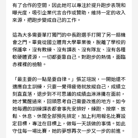
有了合作的空間，因此她可以專注於提升跑步表現和
曝光度，吸引企業代言合作或贊助，維持一定的收入
來源，把跑步變成自己的工作。
這為大多需要單打獨鬥的中長跑選手打開了另一扇機
會之門。畢竟從國立體育大學畢業後，脫離了學校的
保護傘，沒有教練、沒有課表、沒有隊友、沒有各種
軟硬體資源，一切都要靠自己。對跑步的熱情，面臨
赤裸裸的檢驗。
「最主要的一點是要自律。」張芷瑄說，一開始還不
適應自主訓練，只要一覺得疲倦就放縱自己，成績立
刻直直落，退步到不可思議的成績血淋淋攤在面前，
她才驚醒過來，回頭思考自己需要改進的地方。如今
她每週的訓練課表都會事先安排好，練跑、按摩、放
鬆、休息、休閒全部預先排定，加上利用報名比賽設
定目標，專注在目標上，做每一天該做的事情。如此
守住每一場比賽，她的夢想再次一步又一步的前進。