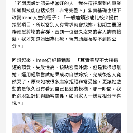
「老闆與設計師是相當好的人，我在這裡學到的專業
知識與技能包括接髮，非常完整。」紮實基礎也埋下
改變Irene人生的種子：「一般連鎖沙龍比較少提供
接髮項目，所以當別人有需求就會找妳，初期主要服
務頭髮剪壞的客群，直到一位很久沒來的客人詢問接
髮，我才知道她因為化療，現有頭髮長度不到四公
分。」
回想起來，Irene仍記憶猶新，「其實業界不太接過
短的頭髮，失敗性高、接點容易外露，但是我很想幫
她，運用經驗嘗試結果成功自然嫁接，完成後客人竟
然哭了，原來她被很多店家拒絕非常受挫，更讓她激
動的是很久沒有看到自己長髮的模樣，那一瞬間，我
們跳脫設計師與顧客關係，如同家人一樣互相分享喜
悅。」