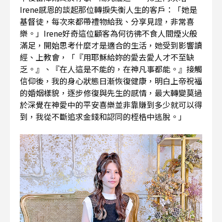
Irene感恩的談起那位轉捩失衡人生的客戶：「她是
基督徒，每次來都帶禮物給我、分享見證，非常喜
樂。」Irene好奇這位顧客為何彷彿不食人間煙火般
滿足，開始思考什麼才是適合的生活，她受到影響讀
經、上教會，「『用耶穌給妳的愛去愛人才不至缺
乏。』、『在人這是不能的，在神凡事都能。』接觸
信仰後，我的身心狀態日漸恢復健康，明白上帝祝福
的婚姻樣貌，逐步修復與先生的感情，最大轉變莫過
於深覺在神愛中的平安喜樂並非靠賺到多少就可以得
到，我從不斷追求金錢和認同的桎梏中逃脫。」