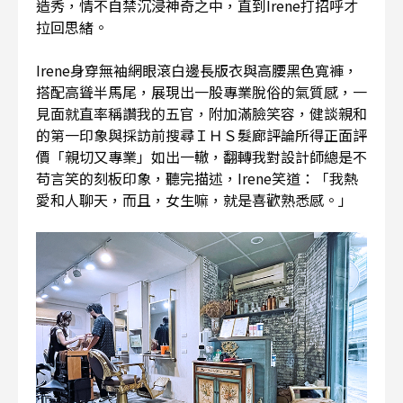
造秀，情不自禁沉浸神奇之中，直到Irene打招呼才
拉回思緒。
Irene身穿無袖網眼滾白邊長版衣與高腰黑色寬褲，
搭配高聳半馬尾，展現出一股專業脫俗的氣質感，一
見面就直率稱讚我的五官，附加滿臉笑容，健談親和
的第一印象與採訪前搜尋ＩＨＳ髮廊評論所得正面評
價「親切又專業」如出一轍，翻轉我對設計師總是不
苟言笑的刻板印象，聽完描述，Irene笑道：「我熱
愛和人聊天，而且，女生嘛，就是喜歡熟悉感。」