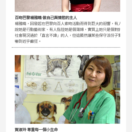
百吻巴黎楊雅晴 做自己與情慾的主人
楊雅晴，因發起在巴黎向百人索吻活動而得到巨大的迴響，有人
說她是行動藝術家、有人指控她是個蕩婦，實質上她只是個對於
社會現況過於「直言不諱」的人，但這顯然讓某些保守派份子驚
嚇到近乎癲狂。
賀淑玲 尊重每一個小生命