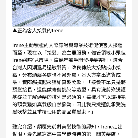
▲正為客人接髮的Irene
Irene主動積極的人際應對與專業技術促使客人接踵
而至，現在以「接髮」為主要服務，儘管領域小眾但
Irene卻望見市場，這幾年著手開發接髮專利，適合
台灣人因潮濕易過敏髮質，改良傳統大接點成小接
點，分布頭髮各處也不易外露，她大方拿出進貨成
品，實際觸摸起來猶如真髮柔軟，「接髮不單只是將
頭髮接長，還能做修剪挑染等造型，具有洗剪染燙護
基礎並了解頭髮的排列是必須的，這樣才可以讓接完
的頭髮猶如真髮般自然撥動，因此我只挑選能承受洗
髮吹整並且重覆使用的高品質髮束。」
聽完介紹，顛覆先前對美髮技術的認知，Irene走出
侷限，最先感謝高中當學徒時待的第一間美髮店，