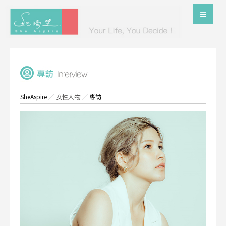
SheAspire
／
女性人物
／
專訪