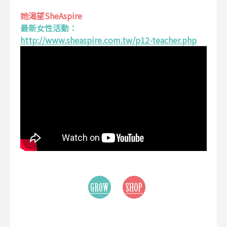
她渴望SheAspire
最新女性活動：
http://www.sheaspire.com.tw/p12-teacher.php