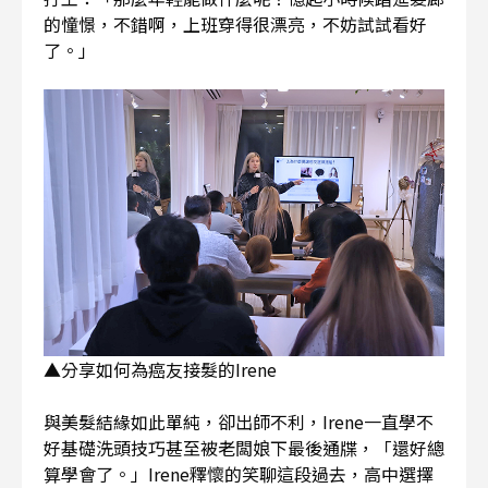
的憧憬，不錯啊，上班穿得很漂亮，不妨試試看好
了。」
▲分享如何為癌友接髮的Irene
與美髮結緣如此單純，卻出師不利，Irene一直學不
好基礎洗頭技巧甚至被老闆娘下最後通牒，「還好總
算學會了。」Irene釋懷的笑聊這段過去，高中選擇