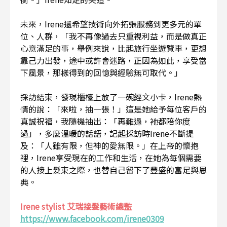
未來，Irene還希望技術向外拓張服務到更多元的單
位、人群，「我不再像過去只重視利益，而是做真正
心意滿足的事，舉例來說，比起旅行坐遊覽車，更想
靠己力出發，途中或許會迷路，正因為如此，享受當
下風景，那樣得到的回憶與經驗無可取代。」
採訪結束，發現櫃檯上放了一碗經文小卡，Irene熱
情的說：「來啦，抽一張！」這是她給予每位客戶的
真誠祝福，我隨機抽出：「再難過，衪都陪你度
過」，多麼溫暖的話語，記起採訪時Irene不斷提
及：「人雖有限，但神的愛無限。」在上帝的懷抱
裡，Irene享受現在的工作和生活，在她為每個需要
的人接上髮束之際，也替自己留下了豐盛的富足與恩
典。
I
rene stylist 艾瑞接髮藝術總監
https://www.facebook.com/irene0309