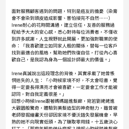
面對服務顧客遇到的問題，特別是癌友的擔憂（染膏
會不會染到頭皮造成影響、害怕接完不自然……）
Irene耐心的花時間溝通，建立信任，友善的服務過
程給予大大的安心感，悉心對待每位消費者，不僅收
到許多感謝，人生視野就此開展，更加強對職業的使
命：「我喜歡建立如同家人般的關係，替每一位客戶
找到最適合的風格，幫助她們恢復自信，打從內心喜
歡自己，是我認為身為一個設計師最大的價值。」
Irene真誠說出這段理念的背後，其實承載了她曾悵
惘迷失的人生：「小時候家境不好，不太會唸書，覺
得一定要長得漂亮才會被喜歡，一定要會工作才能被
認同，對自我定義很差。」
回想小時候Irene跟著媽媽踏進髮廊，宛若劉姥姥進
大觀園般驚奇，體驗到美髮造型的神奇魅力，雖曾被
老師發掘繪畫天份卻因家境不優沃錯失發展機會，早
熟的她不向現實低頭，為了賺取零用錢，十五歲決心
打工：「那麼年輕能做什麼呢？憶起小時候踏進髮廊