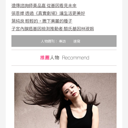
遺傳諮詢師黃品嘉 從基因看見未來
張恩嬅 透過《真實劇場》讓生活更美好
葉純良 輕輕的，撒下美麗的種子
子宮內膜癌基因檢測推動者 酷氏基因林淑娟
人物週刊：
專訪
速寫