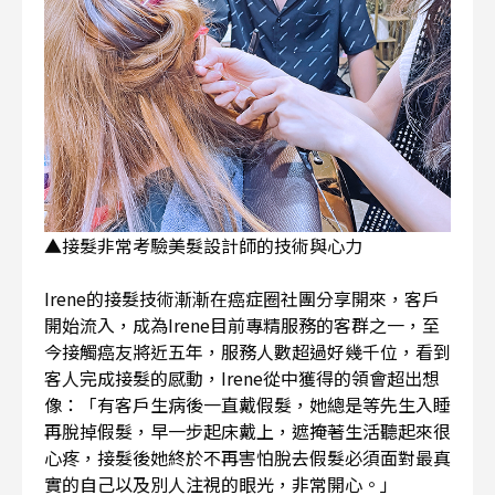
▲接髮非常考驗美髮設計師的技術與心力
Irene的接髮技術漸漸在癌症圈社團分享開來，客戶
開始流入，成為Irene目前專精服務的客群之一，至
今接觸癌友將近五年，服務人數超過好幾千位，看到
客人完成接髮的感動，Irene從中獲得的領會超出想
像：「有客戶生病後一直戴假髮，她總是等先生入睡
再脫掉假髮，早一步起床戴上，遮掩著生活聽起來很
心疼，接髮後她終於不再害怕脫去假髮必須面對最真
實的自己以及別人注視的眼光，非常開心。」