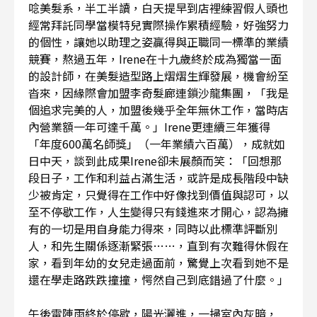
唸美髮系，半工半讀，白天提早到店裡練習假人頭也
經常拜託同學當模特兒實際操作累積經驗，好強努力
的個性，讓她以助理之姿贏得與正職同一標準的業績
競賽，熬過五年，Irene在十九歲終於成為獨當一面
的設計師，在美髮造型路上熠熠生輝發展，機會紛至
沓來，因緣際會加盟李奇髮廊連鎖沙龍集團，「我是
個追求完美的人，加盟後幾乎全年無休工作，當時店
內營業額一年可達千萬。」Irene更連續三年獲得
「年度600萬名師獎」（一年業績六百萬），成就如
日中天，談到此成果Irene卻未展顏而笑：「回想那
段日子，工作和利益占滿生活，或許是成長階段中缺
少被肯定，只覺得在工作中好像找到價值與認可，以
至不停歇工作，人生變得只有錢進來才開心，認為擁
有的一切是用自身能力得來，同時以此標準評斷別
人，和先生關係逐漸緊張……，直到有次難得休假在
家，看到年幼的女兒走過面前，驚覺上次看到她不是
還在學走路跌跌撞撞，愕然自己到底錯過了什麼。」
午後雷陣雨終於停歇，陽光灑進，一掃室內灰暗，