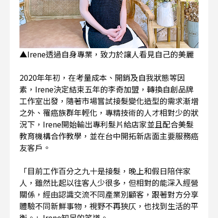
▲Irene透過自身專業，致力於讓人看見自己的美麗
2020年年初，在考量成本、開銷及自我狀態等因
素，Irene決定結束五年的李奇加盟，轉換自創品牌
工作室出發，隨著市場嘗試接髮變化造型的需求漸增
之外、罹癌族群年輕化，專精技術的人才相對少的狀
況下，Irene開始輸出專利髮片給店家並且配合美髮
教育機構合作教學，並在台中開拓新店面主要服務癌
友客戶。
「目前工作百分之九十是接髮，晚上和假日陪伴家
人，雖然比起以往客人少很多，但相對的能深入經營
關係，經由認識交流不同產業別顧客，跟著對方分享
體驗不同新鮮事物，視野不再狹仄，也找到生活的平
衡。」Irene知足的笑道。