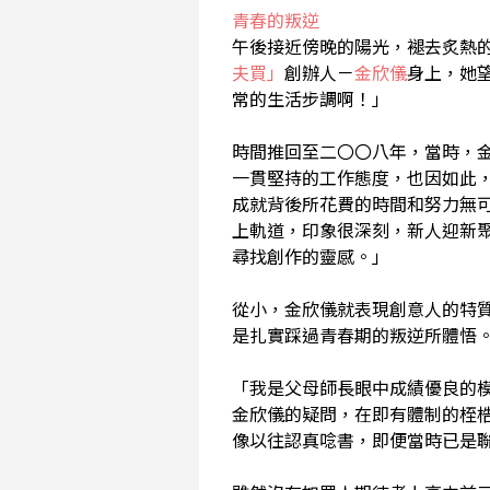
青春的叛逆
午後接近傍晚的陽光，褪去炙熱
夫買」
創辦人－
金欣儀
身上，她
常的生活步調啊！」
時間推回至二〇〇八年，當時，
一貫堅持的工作態度，也因如此
成就背後所花費的時間和努力無
上軌道，印象很深刻，新人迎新聚
尋找創作的靈感。」
從小，金欣儀就表現創意人的特
是扎實踩過青春期的叛逆所體悟
「我是父母師長眼中成績優良的
金欣儀的疑問，在即有體制的桎
像以往認真唸書，即便當時已是