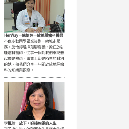
HerWay－施怡婷－放射腫瘤科醫師
不像多數同學畢業後到一線城市服
務，施怡婷選擇落腳嘉義，擔任放射
腫瘤科醫師。從事一個對我們來說聽
起來是熟悉，事實上卻是陌生的科別
的她，和我們分享一些關於放射腫瘤
科的知識與觀察。
李鳳珍－放下，迎接絢麗的人生
孩子出生後，伴隨而來的是龐大的經