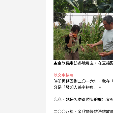
▲金欣儀走訪各地農友，在直接
以文字耕農
時間再轉回到二〇一六年，我在
分是「發起人兼字耕農」。
究竟，她是怎麼從頂尖的廣告文
二〇〇八年，金欣儀毅然決然放