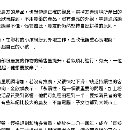
光農友的產品，也想傳達正確的觀念，選擇友善環境所產出的
金欣儀提到，不用農藥的產品，沒有漂亮的外觀，拿到通路銷
是銷量不佳，儘管如此，農友們仍然堅持自然耕種的原則。
苦，在鄉村的小孩紛紛到外地工作，金欣儀語重心長地說：
不起自己的小孩。」
助部份農友的作物的銷售量提升，看似順利進行，有天，一位
提起，他想要放棄了。
售量明顯增加，若沒有推廣，又很快地下滑，缺乏持續性的客
方向，金欣儀表示，「永續性，是一個很重要的問題，加上粉
生活品質受到影響，他們可能種田種到一半，要接消費者的電
，有些年紀比較大的農友，不諳電腦，子女也都到大城市工
經營，經過規劃和諸多考量，終於在二〇一四年，成立「直接