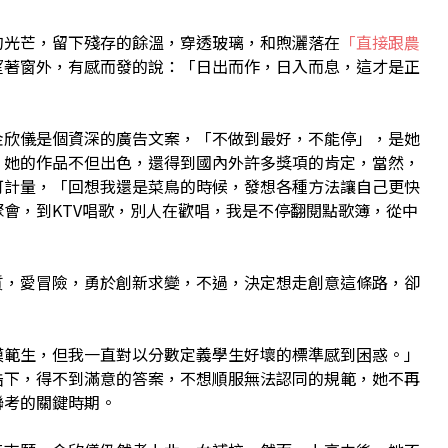
的光芒，留下殘存的餘溫，穿透玻璃，和煦灑落在
「直接跟農
望著窗外，有感而發的說：「日出而作，日入而息，這才是正
金欣儀是個資深的廣告文案，「不做到最好，不能停」，是她
，她的作品不但出色，還得到國內外許多獎項的肯定，當然，
可計量，「回想我還是菜鳥的時候，發想各種方法讓自己更快
會，到KTV唱歌，別人在歡唱，我是不停翻閱點歌簿，從中
質，愛冒險，勇於創新求變，不過，決定想走創意這條路，卻
。
模範生，但我一直對以分數定義學生好壞的標準感到困惑。」
梏下，得不到滿意的答案，不想順服無法認同的規範，她不再
聯考的關鍵時期。