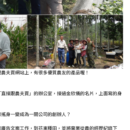
跟農夫買網站上，有很多優質農友的產品喔！
「直接跟農夫買」的辦公室，接過金欣儀的名片，上面寫的身
案搖身一變成為一間公司的創辦人？
棄廣告文案工作，到花東種田，並將棄業從農的經歷紀錄下