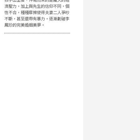
濟壓力，加上與先生的信仰不同，個
性不合，種種摩擦使得夫妻二人爭吵
不斷，甚至還帶有暴力。逐漸劃破李
鳳珍的完美婚姻美夢。