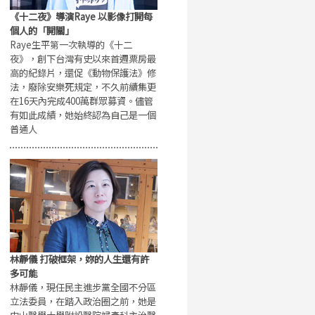
《十二夜》導演Raye 以影像打開每
個人的「開關」
Raye生平第一次執導的《十二
夜》，創下台灣有史以來首週票房最
高的紀錄片，還促《動物保護法》修
法，廢除安樂死規定，不久前續集更
在16天內完成400萬群眾募資。儘管
有如此成績，她始終認為自己是一個
普通人
林靜儀 打破框架，妳的人生還有許
多可能
林靜儀，現任民主進步黨全國不分區
立法委員，在踏入政治圈之前，她是