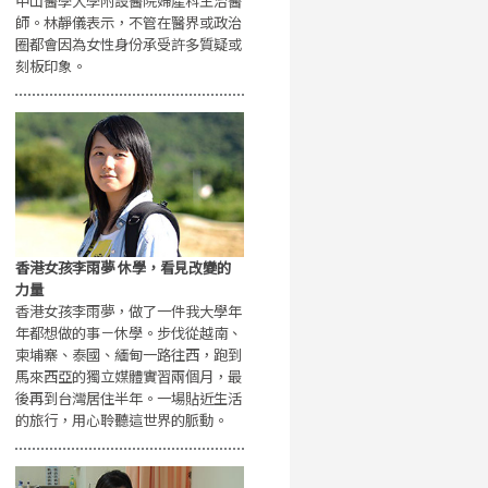
中山醫學大學附設醫院婦產科主治醫
師。林靜儀表示，不管在醫界或政治
圈都會因為女性身份承受許多質疑或
刻板印象。
香港女孩李雨夢 休學，看見改變的
力量
香港女孩李雨夢，做了一件我大學年
年都想做的事－休學。步伐從越南、
柬埔寨、泰國、緬甸一路往西，跑到
馬來西亞的獨立媒體實習兩個月，最
後再到台灣居住半年。一場貼近生活
的旅行，用心聆聽這世界的脈動。