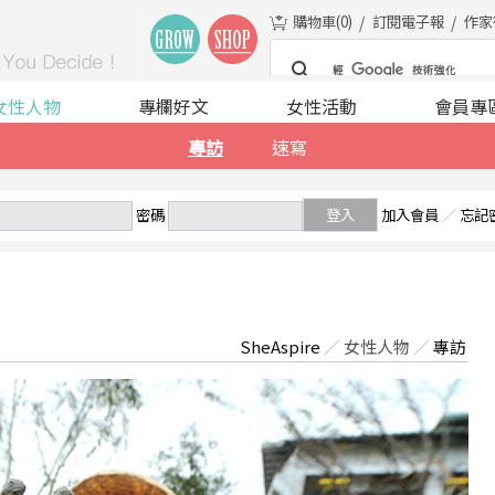
購物車(
0
)
訂閱電子報
作家
女性人物
專欄好文
女性活動
會員專
專訪
速寫
密碼
登入
加入會員
／
忘記
SheAspire
／
女性人物
／
專訪