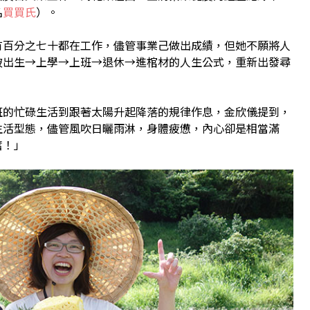
名
買買氏
）。
有百分之七十都在工作，儘管事業己做出成績，但她不願將人
破出生→上學→上班→退休→進棺材的人生公式，重新出發尋
班的忙碌生活到跟著太陽升起降落的規律作息，金欣儀提到，
生活型態，儘管風吹日曬雨淋，身體疲憊，內心卻是相當滿
奮！」