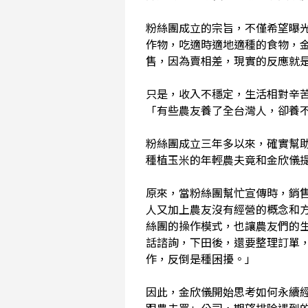
粉絲團成立的宗旨，不僅希望曝
作物，吃適時適地適種的食物，
售，因為賣相差，現實的反應就
只是，收入不穩定，生活相對辛
「有些農友養了全台灣人，卻養
粉絲團成立三年多以來，確實幫
種植玉米的年輕農夫竟和金欣儀
原來，當粉絲團幫忙宣傳時，銷
人又加上農友沒有經營的概念和
絲團的操作模式，也讓農友們的
話諮詢，下田後，還要整理訂單
作，反倒是種困擾。」
因此，金欣儀開始思考如何永續