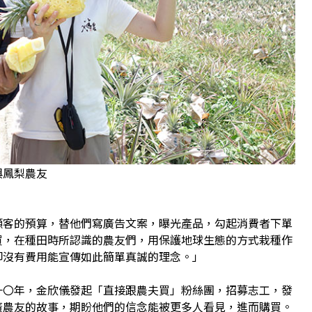
與鳳梨農友
顧客的預算，替他們寫廣告文案，曝光產品，勾起消費者下單
買，在種田時所認識的農友們，用保護地球生態的方式栽種作
卻沒有費用能宣傳如此簡單真誠的理念。」
一〇年，金欣儀發起「直接跟農夫買」粉絲團，招募志工，發
廣農友的故事，期盼他們的信念能被更多人看見，進而購買。