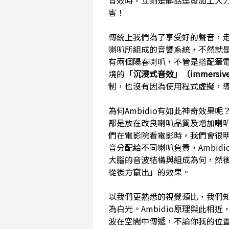
音效時，立刻是髒話連發加上大
害！
傳統上我們為了享受好的聲音，走
喇叭所組成的音響系統，不然就是
有兩個陽春喇叭，不管是搭配筆
境的
「沉浸式音效」（immersive
制，也沒有因為使用程式虛擬，
為何Ambidio有如此神奇效
都是放在改良喇叭品質及增加喇
們在電影院看電影時，我們會很
音分配給不同喇叭負責，Ambi
大腦的音波結構與組成為何，然
從後方竄出」的效果。
以我們更熟悉的視覺類比，我們
為白光。Ambidio原理與此
波在空間中傳遞，不論你我的位