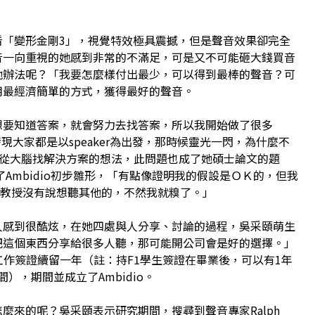
看「變形金剛3」，視覺特效極具震撼，但是聲音效果卻完全
音一向重視的她感到非常的不滿足，可是又不可能砸大錢買音
他辦法呢？「我要怎麼樣付出最少，可以得到最棒的聲音？可
用最經濟簡單的方式，獲得最好的聲音。
想要知道答案，就會努力去找答案，所以我開始做了很多
，發現大家都是以speaker為出發，那時候靈光一閃，為什麼不
過來從大腦找解決方案的想法，此問題也成了她碩士論文的題
了Ambidio初步雛形，「有點像證明我的假設是ＯＫ的，但我
候教授沒有說想聽其他的，不然我就糗了。」
很多人感到很酷炫，在她四處與人分享、討論的過程，吳采頤萌生
把這個東西分享給很多人聽，那可能開公司會是好的選擇。」
工作簽證續留一年（註：持F1學生簽證在畢業後，可以有1年
ining時間），期間並成立了Ambidio。
是怎麼來的呢？吳采頤表示研究期間，搜尋到聲音專家Ralph