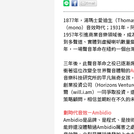
1877年，湯瑪士愛迪生（Thom
（mono）音效時代；1931年，阿蘭
1957年引進商業音樂領域後，
到多聲道、實體到虛擬喇叭數量變
年，一場聲音革命在紐約一個台
三年後，此聲音革命之役已逐漸
衝著這位改變全世界聲音體驗的
A
音樂科技研究所的平凡無奇女孩
創業投資公司（Horizons Ventu
爾（will.i.am）一同爭取投資，
策略顧問，相信並期盼在不久的未
劃時代音效－Ambidio
Ambidio是品牌、是程式、是技
能妳還沒體驗過Ambidio厲害之處