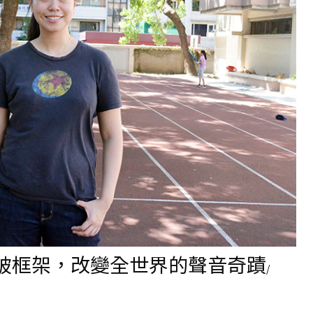
頤 打破框架，改變全世界的聲音奇蹟
/