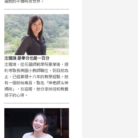
窺她的平價時尚世界。
沈雅琪 是零分也是一百分
沈雅琪，從花蓮師範學院畢業後，順
利考取長樂國小教師職位，到目前為
止，已經累積十六年的教學經驗。她
有一個粉絲專頁，取名「神老師＆神
媽咪」，在這裡，她分享烘培和教養
孩子的心得。