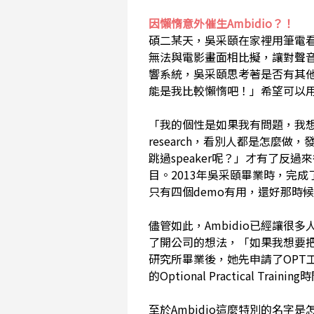
因懶惰意外催生Ambidio？！
碩二某天，吳采頤在家裡用筆電
無法與電影畫面相比擬，讓對聲
響系統，吳采頤思考著是否有其
能是我比較懶惰吧！」希望可以
「我的個性是如果我有問題，我
research，看別人都是怎麼做
跳過speaker呢？」才有了反
目。2013年吳采頤畢業時，完成
只有四個demo有用，還好那時
儘管如此，Ambidio已經讓
了開公司的想法，「如果我想要
研究所畢業後，她先申請了OPT
的Optional Practical Tra
至於Ambidio這麼特別的名字