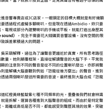
力讚賞，當下就表示投資企圖，足見其聲音有著超乎想像的厲
進音響專賣店或3C店家，一眼鎖定的目標大概就是有好幾顆
要透過程式虛擬多顆喇叭，但是現在透過Ambidio，妳只要
電、電視或部分內建雙喇叭的手機或平板，就能打造出身歷其
 sound）
，完全不需要花大錢購買音響設備，沒有空間的限
導致誤差累積過大的問題。
果呢？吳采頤解釋，過往為了讓聲音更趨近於真實，所有思考路徑
叭數量，她則顛覆框架，直接從解讀聲音的大腦下手。平常我
明顯的注意到不同的聲音是從不同的位置喇叭發出，亦即將聲
dio則是解構大腦要聽到例如「恐龍從後方竄出」的聲音，進到
後透過兩個喇叭發送所需要的音波，最終進到大腦合成「恐龍
知道紅橙黃綠藍靛紫七種不同頻率的光，重疊後我們就會辨識
相近，就是拆解、運算各種進到大腦聲音的組成。而由於是特定聲
置、距離或高低是否不同，都能感受到聲歷其境的效果，突破