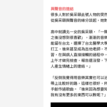
與聲音的連結
很多人對於吳采頤此號人物的突然
從吳采頤與聲音的緣分談起，她
高中就讀北一女的吳采頤，「一
之後沒想到很喜歡」，漸漸的音
能留在台北，選擇了台北醫學大
打工，後來甚至成為吉他老師，
習，在與病人直接接觸的過程中
上午才做完檢查，報告還沒發，
人產生情緒上的連結。」
「反倒我覺得用音樂其實也可以
帶上比較好的路，這樣也很好，
手創作過歌曲。「後來因為想要
我有沒有更多的東西可以教呢？