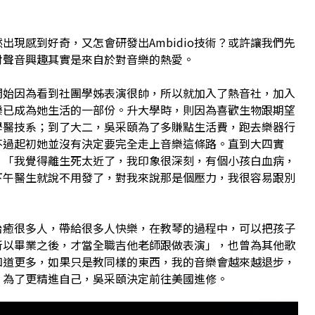
出現感到好奇，又怎會研發出Ambidio技術？或許讓我們先
對聲音興趣其實是來自於對音樂的熱愛。
開始因為看到社團學姊表演很帥，所以就加入了熱音社，加入
樂已成為她生活的一部份。升大學時，則因為喜歡生物跟期望
學醫技系；到了大二，吳采頤為了多賺點生活費，跑去樂器行
不過起初她並沒有決定要完全走上音樂這條路。直到大四實
，「我覺得離生死太近了，我印象很深刻，有個小孩白血病，
下午醫生就說不用發了，對我來說那是個壓力，我很容易跟別
治癒很多人，帶給很多人快樂，在教琴的過程中，可以把孩子
所以畢業之後，才當全職吉他老師跟做表演」，也曾為其他歌
知道更多，如果只是教同樣的東西，我的音樂會越來越退步，
」為了更精進自己，吳采頤決定前往美國進修。