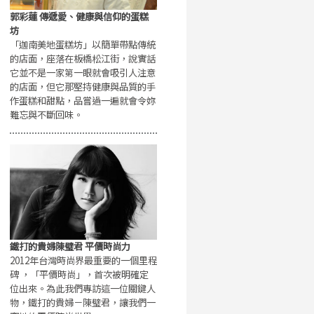
郭彩蓮 傳遞愛、健康與信仰的蛋糕
坊
「迦南美地蛋糕坊」以簡單帶點傳統
的店面，座落在板橋松江街，說實話
它並不是一家第一眼就會吸引人注意
的店面，但它那堅持健康與品質的手
作蛋糕和甜點，品嘗過一遍就會令妳
難忘與不斷回味。
鐵打的貴婦陳璧君 平價時尚力
2012年台灣時尚界最重要的一個里程
碑 ，「平價時尚」，首次被明確定
位出來。為此我們專訪這一位關鍵人
物，鐵打的貴婦－陳璧君，讓我們一