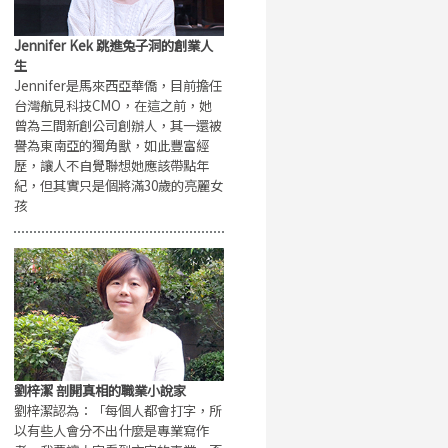
Jennifer Kek 跳進兔子洞的創業人
生
Jennifer是馬來西亞華僑，目前擔任
台灣航見科技CMO，在這之前，她
曾為三間新創公司創辦人，其一還被
譽為東南亞的獨角獸，如此豐富經
歷，讓人不自覺聯想她應該帶點年
紀，但其實只是個將滿30歲的亮麗女
孩
劉梓潔 剖開真相的職業小說家
劉梓潔認為：「每個人都會打字，所
以有些人會分不出什麼是專業寫作