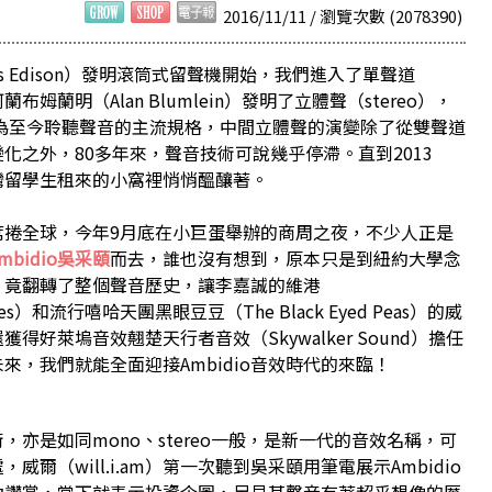
2016/11/11 / 瀏覽次數 (2078390)
as Edison）發明滾筒式留聲機開始，我們進入了單聲道
布姆蘭明（Alan Blumlein）發明了立體聲（stereo），
成為至今聆聽聲音的主流規格，中間立體聲的演變除了從雙聲道
化之外，80多年來，聲音技術可說幾乎停滯。直到2013
灣留學生租來的小窩裡悄悄醞釀著。
席捲全球，今年9月底在小巨蛋舉辦的商周之夜，不少人正是
mbidio吳采頤
而去，誰也沒有想到，原本只是到紐約大學念
，竟翻轉了整個聲音歷史，讓李嘉誠的維港
res）和流行嘻哈天團黑眼豆豆（The Black Eyed Peas）的威
還獲得好萊塢音效翹楚天行者音效（Skywalker Sound）擔任
來，我們就能全面迎接Ambidio音效時代的來臨！
術，亦是如同mono、stereo一般，是新一代的音效名稱，可
，威爾（will.i.am）第一次聽到吳采頤用筆電展示Ambidio