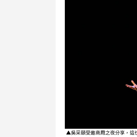
▲吳采頤受邀商周之夜分享，這