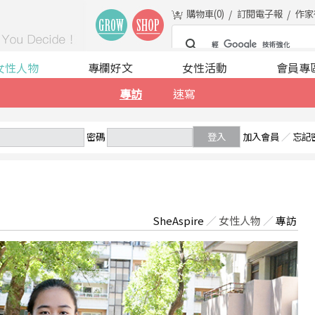
購物車(
0
)
訂閱電子報
作家
女性人物
專欄好文
女性活動
會員專
專訪
速寫
密碼
登入
加入會員
／
忘記
SheAspire
／
女性人物
／
專訪