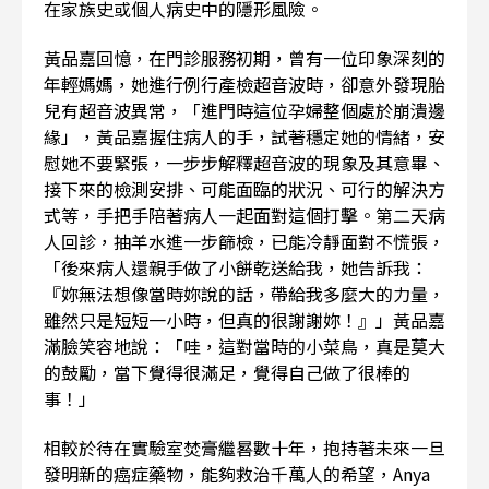
在家族史或個人病史中的隱形風險。
黃品嘉回憶，在門診服務初期，曾有一位印象深刻的
年輕媽媽，她進行例行產檢超音波時，卻意外發現胎
兒有超音波異常，「進門時這位孕婦整個處於崩潰邊
緣」，黃品嘉握住病人的手，試著穩定她的情緒，安
慰她不要緊張，一步步解釋超音波的現象及其意畢、
接下來的檢測安排、可能面臨的狀況、可行的解決方
式等，手把手陪著病人一起面對這個打擊。第二天病
人回診，抽羊水進一步篩檢，已能冷靜面對不慌張，
「後來病人還親手做了小餅乾送給我，她告訴我：
『妳無法想像當時妳說的話，帶給我多麼大的力量，
雖然只是短短一小時，但真的很謝謝妳！』」黃品嘉
滿臉笑容地說：「哇，這對當時的小菜鳥，真是莫大
的鼓勵，當下覺得很滿足，覺得自己做了很棒的
事！」
相較於待在實驗室焚膏繼晷數十年，抱持著未來一旦
發明新的癌症藥物，能夠救治千萬人的希望，Anya