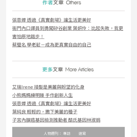
張恩嬅 透過《真實劇場》讓生活更美好
衙門內口譯員到勇闖矽谷創業 葉妍伶：比起失敗，我更
害怕原地踏步！
蔡璧名 學老莊－成為更真實自由的自己
艾瑞Irene 接髮是美麗與盼望的化身
小熊媽媽練明臻 手作創新人生
張恩嬅 透過《真實劇場》讓生活更美好
葉純良 輕輕的，撒下美麗的種子
子宮內膜癌基因檢測推動者 酷氏基因林淑娟
人物週刊：
專訪
速寫