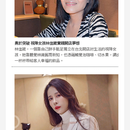
勇於突破 視障女孩林佳箴實踐開店夢想
林佳箴，一個靠自己胼手胝足獨立在台北開店討生活的視障女
孩，她靠聽覺辨識舊雨新知，也憑藉觸覺泡咖啡、切水果，調出
一杯杯帶給客人幸福的飲品。