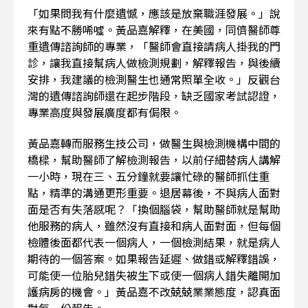
「如果問我有什麼遺憾，應該是放棄職涯發展。」說
來有點不勝唏噓。黃品嘉解釋，在美國，同儕醫師尊
重遺傳諮詢師的專業，「醫師會直接請病人掛我的門
診，讓我直接幫病人做檢測規劃，解釋報告，與後續
安排，我建議的檢測醫生也通常照單全收。」反觀台
灣的遺傳諮詢師還在起步階段，缺乏國家考試認證，
專業高度與發展廣度都有侷限。
黃品嘉轉而服務生技公司，做醫生與檢測機構中間的
橋樑，幫助醫師了解檢測報告，以前仔細替病人講解
一小時，現在三、五分鐘就要讓忙碌的醫師抓住重
點，精準的溝通更形重要。退居幕後，不與病人面對
面是否有失落感呢？「換個腦袋，幫助醫師就是幫助
他服務的病人，雖然沒有直接和病人面對面，但每個
檢體後面都代表一個病人，一個檢測結果，就是病人
期待的一個答案。如果報告延遲、做錯或解釋錯誤，
可能使一位胎兒錯失被生下或使一個病人錯失離開加
護病房的機會。」黃品嘉不改兢兢業業態度，認真面