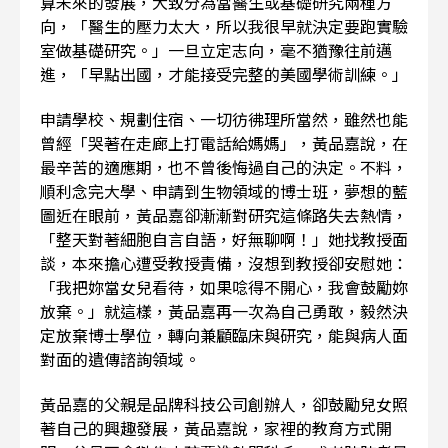
算未來的發展，大致分為當醫生或基礎研究兩種方
向，「醫生的壓力太大，所以我很早就決定要跑實驗
室做基礎研究。」一旦立定志向，毫不猶豫往前邁
進，「早點出國，才能接受完整的美國學術訓練。」
申請學校、規劃住宿、一切彷彿理所當然，雖然也能
曾經「哭著在走廊上打電話給媽媽」，黃品嘉說，在
最辛苦的適應期，也不曾後悔過自己的決定。不料，
順利念完大學、申請到生物領域的博士班，夢想的藍
圖近在眼前，黃品嘉卻漸漸對研究這條路失去熱情，
「整天對著細胞自言自語，好無聊啊！」她找教授面
談，本來擔心遭受教授責備，沒想到教授卻安慰她：
「我把妳當女兒看待，如果唸得不開心，我會鼓勵妳
放棄。」就這樣，黃品嘉再一次為自己勇敢，毅然決
定放棄博士學位，轉向兼顧臨床與研究，能與病人面
對面的遺傳諮詢領域。
黃品嘉的父親是品牌科技公司創辦人，卻鼓勵兒女照
著自己的興趣發展，黃品嘉說，家裡的教育方式開