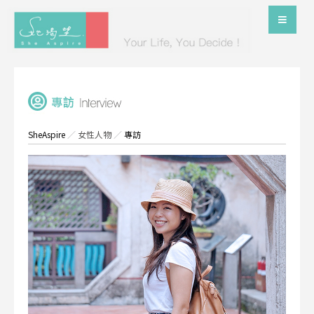
SheAspire
／
女性人物
／
專訪