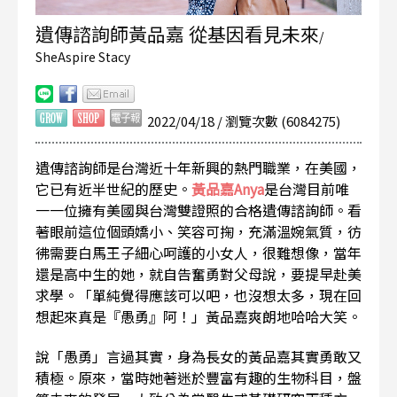
遺傳諮詢師黃品嘉 從基因看見未來
/
SheAspire Stacy
2022/04/18 / 瀏覽次數 (6084275)
遺傳諮詢師是台灣近十年新興的熱門職業，在美國，
它已有近半世紀的歷史。
黃品嘉Anya
是台灣目前唯
一一位擁有美國與台灣雙證照的合格遺傳諮詢師。看
著眼前這位個頭嬌小、笑容可掬，充滿溫婉氣質，彷
彿需要白馬王子細心呵護的小女人，很難想像，當年
還是高中生的她，就自告奮勇對父母說，要提早赴美
求學。「單純覺得應該可以吧，也沒想太多，現在回
想起來真是『愚勇』阿！」黃品嘉爽朗地哈哈大笑。
說「愚勇」言過其實，身為長女的黃品嘉其實勇敢又
積極。原來，當時她著迷於豐富有趣的生物科目，盤