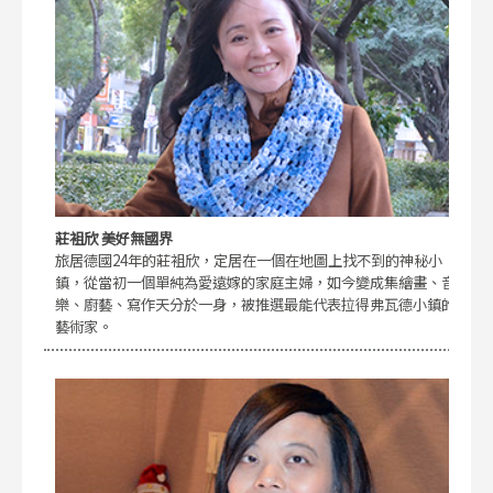
莊袓欣 美好無國界
旅居德國24年的莊袓欣，定居在一個在地圖上找不到的神秘小
鎮，從當初一個單純為愛遠嫁的家庭主婦，如今變成集繪畫、音
樂、廚藝、寫作天分於一身，被推選最能代表拉得弗瓦德小鎮的
藝術家。