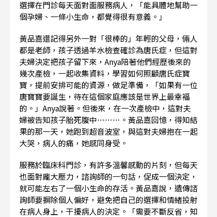
選擇在門診每天面對面服務病人，「能具體地幫助一
個孕婦、一條小生命，都覺得很有意義。」
黃品嘉還記得另外一對「很棒的」年輕的父母，倆人
都是老師，孩子透過羊水檢查確診為唐氏症，但這對
夫婦決定把孩子留下來，Anya陪著他們經歷後來的
幾次產檢，一起收集資料，學習如何照顧唐氏症寶
寶，提前安排可能的資源，做足準備，「如果有一位
唐寶寶要誕生，待在這個家庭應該是世界上最幸褔
的。」Anya說著。但後來，在一次產檢中，這對夫
婦被告知孩子胎死腹中………。黃品嘉回憶，得知結
果的那一天，她跑到超音波室，與這對夫婦抱在一起
大哭，病人的痛，她感同身受。
服務於臨床科門診，有許多溫馨感動的片刻，但每天
也面對龐大壓力，諮詢師的一句話，促成一個決定，
就可能左右了一個小生命的存活。黃品嘉說，遺傳諮
詢師要摒除個人偏好，避免把自己的選擇和情緒投射
在病人身上，干擾病人的決定。「需要不斷反省，知