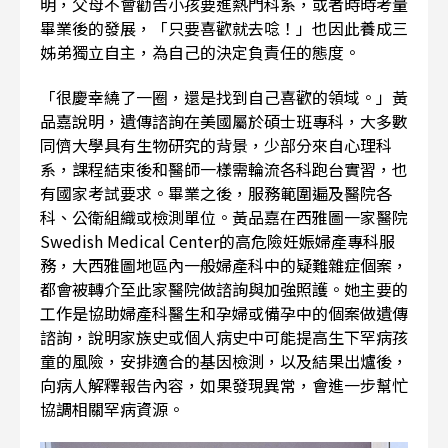
明，父母不會勸告小孩要進熱門科系，或者時時考量
畢業後的發展，「只要喜歡就去唸！」也因此養成三
姊弟獨立自主，為自己的決定負責任的態度。
「很慶幸繞了一圈，還是找到自己喜歡的領域。」黃
品嘉說明，遺傳諮詢在美國屬於碩士班專科，大多數
同儕大學具有生物研究的背景，少部分來自心理科
系，課程結束後和醫師一樣需輪流各科跑台實習，也
有國家考試要求。畢業之後，服務範圍遍及醫院各
科、公衛組織或檢測單位。黃品嘉在西雅圖一家醫院
Swedish Medical Center的高危險妊娠婦產專科服
務，大西雅圖地區內一般婦產科中的疑難雜症個案，
都會被轉介至此家醫院做諮詢與加強照護。她主要的
工作是協助婦產科醫生和孕婦或備孕中的個案做遺傳
諮詢，說明家族史或個人病史中可能提高生下罕病孩
童的風險，安排適合的基因檢測，以及結果出爐後，
向病人解釋報告內容，如果發現異常，會進一步幫忙
協調相關罕病資源。