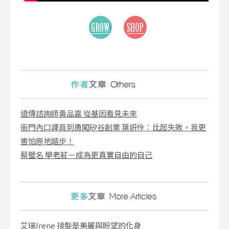
遺傳諮詢師黃品嘉 從基因看見未來
衙門內口譯員到勇闖矽谷創業 葉妍伶：比起失敗，我更
害怕原地踏步！
蔡璧名 學老莊－成為更真實自由的自己
艾瑞Irene 接髮是美麗與盼望的化身