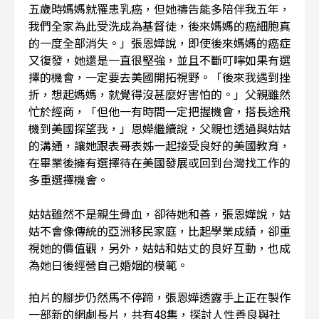
五歲時媽媽就罹患乳癌，但她禱告能多陪伴我五年，
我們全家為此受洗成為基督徒，後來媽媽的癌細胞真
的一度全部消失。」張恩嬅說，即使後來媽媽的癌症
又復發，她還是一直很堅強，並且不斷叮嚀如果有選
擇的機會，一定要去美國開拓視野。「後來我遇到挫
折，想起媽媽，就覺得沒甚麼好害怕的。」父親雖然
忙於經商，「但他一有時間一定把握機會，搭長途飛
機到美國探望我，」恩嬅繼續說，父親也透過與姑姑
的溝通，讓她跟表哥表姊一起接受良好的美國教育，
在畢業後擁有選擇待在美國發展或回到台灣找工作的
多重選擇機會。
姑姑雖然不是親生骨血，卻待她和善，張恩嬅說，姑
姑不會像傳統的亞洲移民家庭，比起學業成績，卻重
視她的價值觀，另外，姑姑和姑丈的良好互動，也成
為她日後經營自己婚姻的模範。
拍片的腳步仍然馬不停蹄，張恩嬅透露手上正在製作
一部新的網劇長片，共有48集，探討人性善良與社