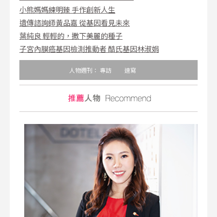
小熊媽媽練明臻 手作創新人生
遺傳諮詢師黃品嘉 從基因看見未來
葉純良 輕輕的，撒下美麗的種子
子宮內膜癌基因檢測推動者 酷氏基因林淑娟
人物週刊：
專訪
速寫