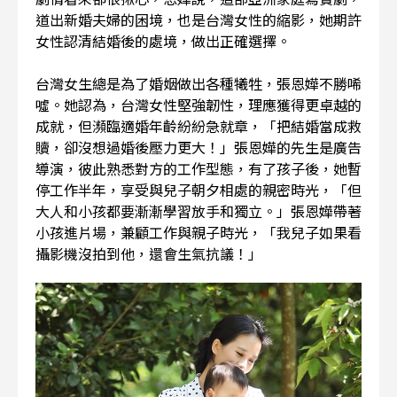
道出新婚夫婦的困境，也是台灣女性的縮影，她期許
女性認清結婚後的處境，做出正確選擇。
台灣女生總是為了婚姻做出各種犧牲，張恩嬅不勝唏
噓。她認為，台灣女性堅強韌性，理應獲得更卓越的
成就，但瀕臨適婚年齡紛紛急就章，「把結婚當成救
贖，卻沒想過婚後壓力更大！」張恩嬅的先生是廣告
導演，彼此熟悉對方的工作型態，有了孩子後，她暫
停工作半年，享受與兒子朝夕相處的親密時光，「但
大人和小孩都要漸漸學習放手和獨立。」張恩嬅帶著
小孩進片場，兼顧工作與親子時光，「我兒子如果看
攝影機沒拍到他，還會生氣抗議！」