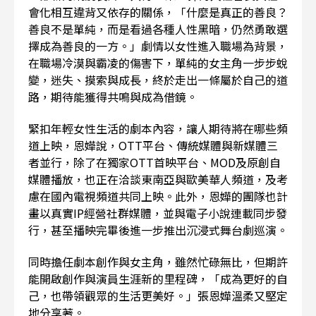
會化相互違背又依存的關係，「什麼是真正的善良？
善良不是單純，而是看過各種人性黑暗，仍然勇敢選
擇成為善良的一方。」劇情以女性進入職場為背景，
在職場冷漠與霸凌的傷害下，單純的女主角一步步蛻
變，迷失、摸索與成長，終於走出一條屬於自己的道
路，期待能獲得共鳴與成為借鏡。
緊扣年輕女性生活的劇本內容，讓人期待將在哪些頻
道上映，恩嬅說，OTT平台、傳統媒體與新媒體三
者並行，除了在獨家OTT首映平台、MOD及原創自
媒體播放，也正在洽談東南亞與歐美華人頻道，及考
慮在國內電視頻道共同上映。此外，恩嬅的團隊也計
畫以真實IP經營社群媒體，並與電子小說連載同步發
行，甚至播映完畢後進一步推出沉浸式舞台劇巡演。
同時擔任劇本創作與女主角，雖然忙碌無比，但期許
能開啟創作與演員生涯新的里程碑，「成為更好的自
己，也帶領觀眾的生活更美好。」張恩嬅溫柔又堅定
地分享著。