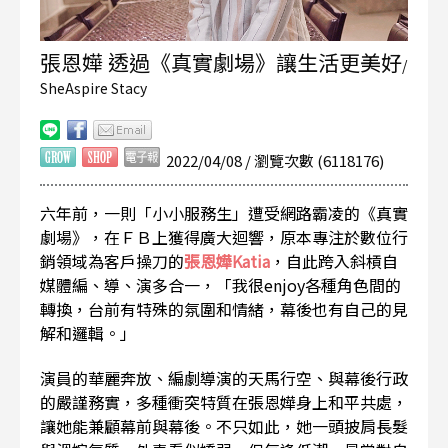
張恩嬅 透過《真實劇場》讓生活更美好
/
SheAspire Stacy
2022/04/08 / 瀏覽次數 (6118176)
六年前，一則「小小服務生」遭受網路霸凌的《真實
劇場》，在ＦＢ上獲得廣大迴響，原本專注於數位行
銷領域為客戶操刀的
張恩嬅Katia
，自此跨入斜槓自
媒體編、導、演多合一，「我很enjoy各種角色間的
轉換，台前有特殊的氛圍和情緒，幕後也有自己的見
解和邏輯。」
演員的華麗奔放、編劇導演的天馬行空、與幕後行政
的嚴謹務實，多種衝突特質在張恩嬅身上和平共處，
讓她能兼顧幕前與幕後。不只如此，她一頭披肩長髮