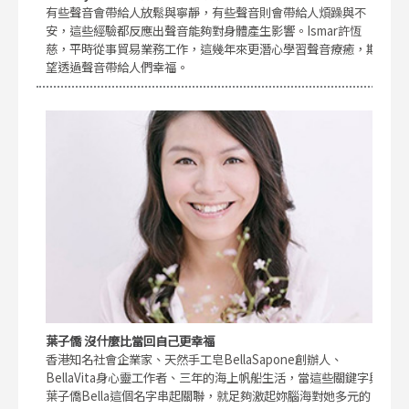
有些聲音會帶給人放鬆與寧靜，有些聲音則會帶給人煩躁與不
安，這些經驗都反應出聲音能夠對身體產生影響。Ismar許恆
慈，平時從事貿易業務工作，這幾年來更潛心學習聲音療癒，期
望透過聲音帶給人們幸福。
葉子僑 沒什麼比當回自己更幸福
香港知名社會企業家、天然手工皂BellaSapone創辦人、
BellaVita身心靈工作者、三年的海上帆船生活，當這些關鍵字與
葉子僑Bella這個名字串起關聯，就足夠激起妳腦海對她多元的