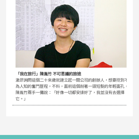
「我在旅行」陳胤竹 不可思議的旅途
激昂詢問這個二十來歲就建立起一間公司的創辦人，想要挖到不
為人知的奮鬥歷程，不料，面前這個削著一頭短髮的年輕面孔，
陳胤竹兩手一攤說：「好像一切都安排好了，我並沒有去選擇
它。」