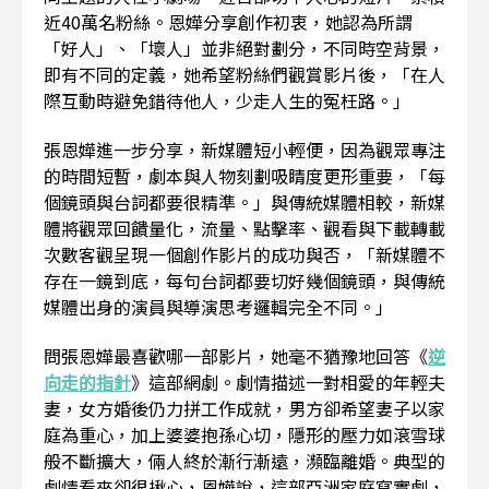
近40萬名粉絲。恩嬅分享創作初衷，她認為所謂
「好人」、「壞人」並非絕對劃分，不同時空背景，
即有不同的定義，她希望粉絲們觀賞影片後，「在人
際互動時避免錯待他人，少走人生的冤枉路。」
張恩嬅進一步分享，新媒體短小輕便，因為觀眾專注
的時間短暫，劇本與人物刻劃吸睛度更形重要，「每
個鏡頭與台詞都要很精準。」與傳統媒體相較，新媒
體將觀眾回饋量化，流量、點擊率、觀看與下載轉載
次數客觀呈現一個創作影片的成功與否，「新媒體不
存在一鏡到底，每句台詞都要切好幾個鏡頭，與傳統
媒體出身的演員與導演思考邏輯完全不同。」
問張恩嬅最喜歡哪一部影片，她毫不猶豫地回答《
逆
向走的指針
》這部網劇。劇情描述一對相愛的年輕夫
妻，女方婚後仍力拼工作成就，男方卻希望妻子以家
庭為重心，加上婆婆抱孫心切，隱形的壓力如滾雪球
般不斷擴大，倆人終於漸行漸遠，瀕臨離婚。典型的
劇情看來卻很揪心，恩嬅說，這部亞洲家庭寫實劇，