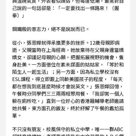
與溫婉氣質，外表看似嬌弱，但每逢低潮，最常對自
己說的一句話卻是：「一定要找出一條路來！（握
拳）」
鋼鐵般的意志力，絕不是說說而已。
從小，張恩嬅就得承擔更多的挫折。12歲母親即病
逝，父親當時在上海經商，她放棄待在父親身邊當嬌
嬌女，卻謹記母親的心願，把握拓展視野的機會，隻
身赴美。一方面借住在素未謀面的姑姑家，「等於和
陌生人一起生活」；另一方面，因為私立學校沒有
ESL課程，得立即跟上同齡美國孩子的程度，「每天
都在想我到底甚麼時候才會說英文。」張恩嬅回憶，
午餐時分同學們三三兩兩相聚用餐，「我卻常一個人
躲在廁所吃，」直到一位好心的香港籍輔導老師邀請
她共餐，東方面孔的飯友，終於紓解了午餐的尷尬孤
單。
不只沒有朋友，校風保守的私立中學，唯一一群ABC