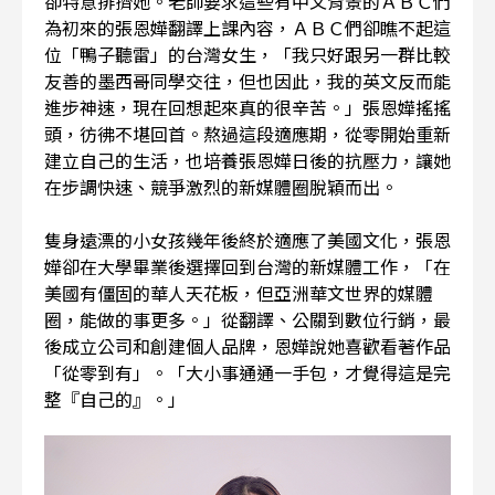
卻特意排擠她。老師要求這些有中文背景的ＡＢＣ們
為初來的張恩嬅翻譯上課內容，ＡＢＣ們卻瞧不起這
位「鴨子聽雷」的台灣女生，「我只好跟另一群比較
友善的墨西哥同學交往，但也因此，我的英文反而能
進步神速，現在回想起來真的很辛苦。」張恩嬅搖搖
頭，彷彿不堪回首。熬過這段適應期，從零開始重新
建立自己的生活，也培養張恩嬅日後的抗壓力，讓她
在步調快速、競爭激烈的新媒體圈脫穎而出。
隻身遠漂的小女孩幾年後終於適應了美國文化，張恩
嬅卻在大學畢業後選擇回到台灣的新媒體工作，「在
美國有僵固的華人天花板，但亞洲華文世界的媒體
圈，能做的事更多。」從翻譯、公關到數位行銷，最
後成立公司和創建個人品牌，恩嬅說她喜歡看著作品
「從零到有」。「大小事通通一手包，才覺得這是完
整『自己的』。」