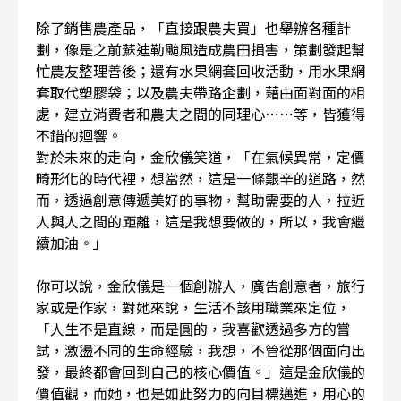
除了銷售農產品，「直接跟農夫買」也舉辦各種計
劃，像是之前蘇迪勒颱風造成農田損害，策劃發起幫
忙農友整理善後；還有水果網套回收活動，用水果網
套取代塑膠袋；以及農夫帶路企劃，藉由面對面的相
處，建立消費者和農夫之間的同理心……等，皆獲得
不錯的迴響。
對於未來的走向，金欣儀笑道，「在氣候異常，定價
畸形化的時代裡，想當然，這是一條艱辛的道路，然
而，透過創意傳遞美好的事物，幫助需要的人，拉近
人與人之間的距離，這是我想要做的，所以，我會繼
續加油。」
你可以說，金欣儀是一個創辦人，廣告創意者，旅行
家或是作家，對她來說，生活不該用職業來定位，
「人生不是直線，而是圓的，我喜歡透過多方的嘗
試，激盪不同的生命經驗，我想，不管從那個面向出
發，最終都會回到自己的核心價值。」這是金欣儀的
價值觀，而她，也是如此努力的向目標邁進，用心的