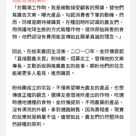
用創意傳遞美好
「在職場工作時，我是被動接受顧客的預算，替他們
寫廣告文案，曝光產品，勾起消費者下單的動機，然
而，同樣是期待被購買，在種田時所認識的農友們，
用保護地球生態的方式栽種作物，提供原始無害的食
物，他們卻沒有費用能宣傳如此簡單真誠的理念。」
因此，在結束農田生活後，二〇一〇年，金欣儀發起
「直接跟農夫買」粉絲團，招募志工，發揮她的文案
專長，主動訴說與推廣農友的故事，期盼他們的信念
能被更多人看見，進而購買。
粉絲團成立的宗旨，不僅希望曝光農友的產品，也想
傳達正確的觀念，選擇友善環境所產出的作物，吃適
時適地適種的食物，金欣儀提到，不用農藥的產品，
沒有漂亮的外觀，拿到通路銷售，因為賣相差，現實
的反應就是銷量不佳，儘管如此，農友們仍然堅持自
然耕種的原則。