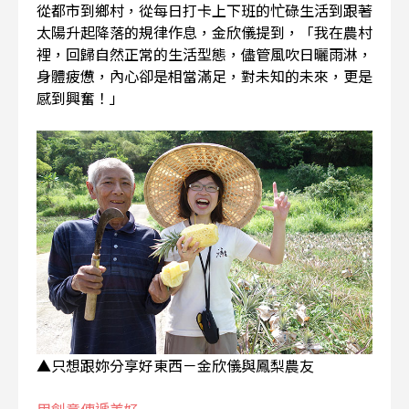
從都市到鄉村，從每日打卡上下班的忙碌生活到跟著
太陽升起降落的規律作息，金欣儀提到，「我在農村
裡，回歸自然正常的生活型態，儘管風吹日曬雨淋，
身體疲憊，內心卻是相當滿足，對未知的未來，更是
感到興奮！」
▲只想跟妳分享好東西－金欣儀與鳳梨農友