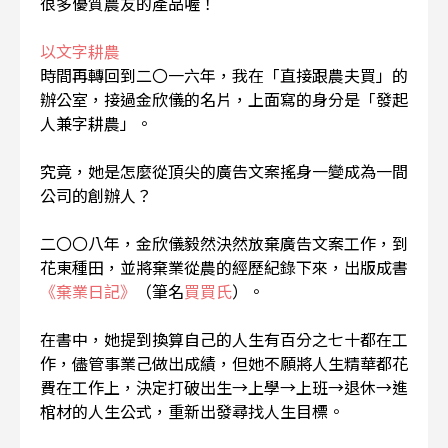
很多優質農友的產品喔！
以文字耕農
時間再轉回到二〇一六年，我在「直接跟農夫買」的
辦公室，接過金欣儀的名片，上面寫的身分是「發起
人兼字耕農」。
究竟，她是怎麼從頂尖的廣告文案搖身一變成為一間
公司的創辦人？
二〇〇八年，金欣儀毅然決然放棄廣告文案工作，到
花東種田，並將棄業從農的經歷紀錄下來，出版成書
《棄業日記》
（筆名
買買氏
）。
在書中，她提到換算自己的人生有百分之七十都在工
作，儘管事業己做出成績，但她不願將人生精華都花
費在工作上，決定打破出生→上學→上班→退休→進
棺材的人生公式，重新出發尋找人生目標。