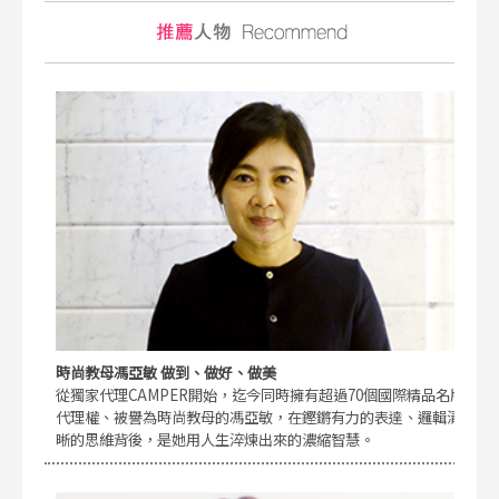
時尚教母馮亞敏 做到、做好、做美
從獨家代理CAMPER開始，迄今同時擁有超過70個國際精品名牌
代理權、被譽為時尚教母的馮亞敏，在鏗鏘有力的表達、邏輯清
晰的思維背後，是她用人生淬煉出來的濃縮智慧。