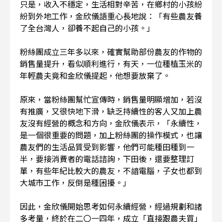
只是，收入不穩定，生活相對辛苦，在鄉村的小孩紛
紛到外地工作，金欣儀語重心長地說：「有些農友養
了全台灣人，卻養不起自己的小孩。」
粉絲團成立三年多以來，確實幫助部份農友的作物的
銷售量提升，看似順利進行，有天，一位種植玉米的
年輕農夫竟和金欣儀提起，他想要放棄了。
原來，當粉絲團幫忙宣傳時，銷售量明顯增加，若沒
有推廣，又很快地下滑，缺乏持續性的客人又加上農
友沒有經營的概念和方向，金欣儀表示，「永續性，
是一個很重要的問題，加上粉絲團的操作模式，也讓
農友們的生活品質受到影響，他們可能種田種到一
半，要接消費者的電話諮詢，下田後，還要整理訂
單，有些年紀比較大的農友，不諳電腦，子女也都到
大城市工作，反倒是種困擾。」
因此，金欣儀開始思考如何永續經營，經過規劃和諸
多考量，終於在二〇一四年，成立「直接跟農夫買」