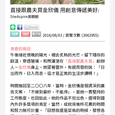
直接跟農夫買金欣儀 用創意傳遞美好
/
SheAspire黑眼圈
2016/08/03 / 瀏覽次數 (3062955)
青春的叛逆
午後接近傍晚的陽光，褪去炙熱的光芒，留下殘存的
餘溫，穿透玻璃，和煦灑落在
「直接跟農夫買」
創辦
人－
金欣儀
身上，她望著窗外，有感而發的說：「日
出而作，日入而息，這才是正常的生活步調啊！」
時間推回至二〇〇八年，當時，金欣儀是個資深的廣
告文案，「不做到最好，不能停」，是她一貫堅持的
工作態度，也因如此，她的作品不但出色，還得到國
內外許多獎項的肯定，當然，成就背後所花費的時間
和努力無可計量，「回想我還是菜鳥的時候，發想各