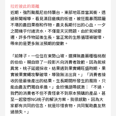
拉近彼此的距離
近期，強烈颱風尼伯特襲台，東部地區首當其衝，透
過新聞報導，看見滿目瘡痍的街道，被狂風暴雨蹂躪
不堪的農田果樹和作物，農夫長期付出的心血，一夕
之間幾乎付諸流水，不僅是天災問題，由於氣候變
遷，許多作物延後生長，當正常的生態循環被破壞，
帶來的是更多無法預期的變數。
「前陣子，一位住在東勢山坡，選擇無農藥種植桃樹
的伯伯，親自錄了一段影片向消費者致歉，因為氣候
異常，桃子延遲採收，結果遇到果實蠅旺盛時期，果
實被果實蠅攻擊破壞，導致無法出貨。」「消費者接
收的是最後產出的結果，生長期間所發生的風險，只
能由農友們獨自承擔。」金欣儀語帶感激：「不過，
我們的消費者不但不責怪拿不到原本預購的產品，甚
至一起發想NG桃子的解決方案，我很感動，因為大
家都有共同的信念，就是珍惜食物，共同幫助農友熬
過損失。」