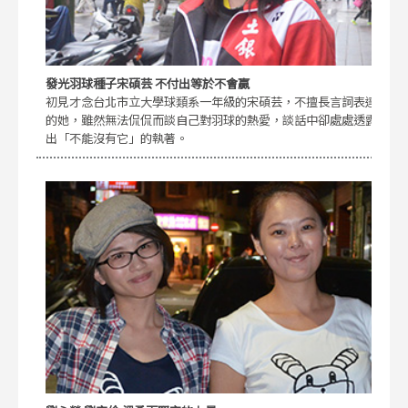
發光羽球種子宋碩芸 不付出等於不會贏
初見才念台北市立大學球類系一年級的宋碩芸，不擅長言詞表達
的她，雖然無法侃侃而談自己對羽球的熱愛，談話中卻處處透露
出「不能沒有它」的執著。