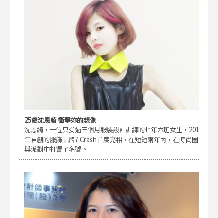
25歲沈恩綺 衝擊妳的想像
沈恩綺，一位只受過三個月服裝設計訓練的七年六班女生，2011
年自創的服飾品牌7 Crash首度亮相，在短短兩年內，在時尚圈
與派對中打響了名號。