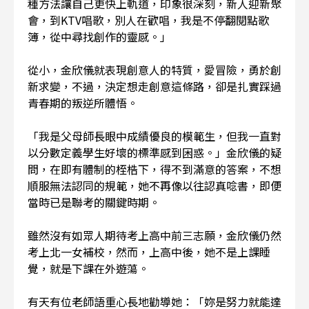
種方法讓自己更快上軌道，印象很深刻，新人迎新聚
會，到KTV唱歌，別人在歡唱，我是不停翻閱點歌
簿，從中尋找創作的靈感。」
從小，金欣儀就表現創意人的特質，愛冒險，勇於創
新求變，不過，決定想走創意這條路，卻是扎實踩過
青春期的叛逆所體悟。
「我是父母師長眼中成績優良的模範生，但我一直對
以分數定義學生好壞的標準感到困惑。」金欣儀的疑
問，在即有體制的桎梏下，得不到滿意的答案，不想
順服無法認同的規範，她不再像以往認真唸書，即便
當時已是聯考的關鍵時期。
雖然沒有如眾人期待考上高中前三志願，金欣儀仍然
考上北一女補校，然而，上高中後，她不是上課睡
覺，就是下課在外遊蕩。
有天有位老師語重心長地勸導她：「妳是努力就能達