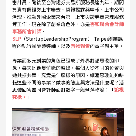
審計員，隨後至台灣證券交易所服務長達九年，期間
負責有價證券上市審查、資訊揭露與申報、上市公司
治理、推動外國企業來台第一上市與證券商管理服務
等工作，現在除了創業角色外，亦是
杏和聯合會計師
事務所會計師
、
SLP
（StartupLeadershipProgram） Taipei創業課
程的執行團隊兼導師，以及
有物報告
的電子報主筆。
專業而多元創業的角色已經成了外界對潘思璇的印
象，每天她像隻忙碌的蜜蜂，每個人從不同的位置與
她共振共舞，究竟是什麼樣的原因，讓潘思璇能夠耕
耘這些不同的事業？做事的態度與方法是什麼呢？潘
思璇回答如同會計師面對數字一般俐落乾脆：「
追根
究柢。
」