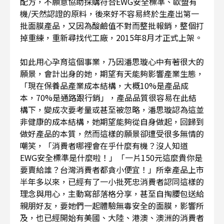
配方，不願意協助採購符合EWG安全標準、歐盟有
機/天然認證的原料，後來好不容易終於生產出第一
批面膜產品，又因為酸鹼值不對而整批報銷，整個打
掉重練，重新尋找代工廠，2015年8月才正式上架。
如此用心孕育這個事業，乃因潘思璇心中有著很大的
願景，會計出身的她，期望有天能夠影響產業生態，
「現在保養品產業成本結構，大概10%是產品成
本，70%是通路跟行銷」，產品品質很容易在此結
構下，變成次要考量或甚至被忽略，潘思璇認為這並
非健康的成本結構，她期望能夠從自身做起，回歸到
做好產品的本質，然而這樣的願景卻遭受很多無情的
嘲笑，「消費者哪裡會在乎什麼有機？沒人知道
EWG安全標準是什麼啦！」「一片150元這麼貴你是
要賣給誰？台灣消費者都貪小便宜！」所幸產品上市
半年多以來，已經有了一小批死忠消費者認同這樣的
理念與用心，主動寫部落格分享，甚至自掏腰包送給
親朋好友，要她們一起體驗無毒安全的面膜，影響所
及，也已經開始有美國、大陸、港澳、澳洲的消費者