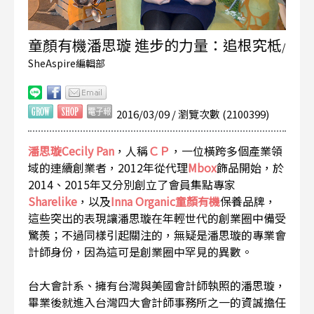
童顏有機潘思璇 進步的力量：追根究柢
/
SheAspire編輯部
2016/03/09 / 瀏覽次數 (2100399)
潘思璇Cecily Pan
，人稱
ＣＰ
，一位橫跨多個產業領
域的連續創業者，2012年從代理
Mbox
飾品開始，於
2014、2015年又分別創立了會員集點專家
Sharelike
，以及
Inna Organic童顏有機
保養品牌，
這些突出的表現讓潘思璇在年輕世代的創業圈中備受
驚羨；不過同樣引起關注的，無疑是潘思璇的專業會
計師身份，因為這可是創業圈中罕見的異數。
台大會計系、擁有台灣與美國會計師執照的潘思璇，
畢業後就進入台灣四大會計師事務所之一的資誠擔任