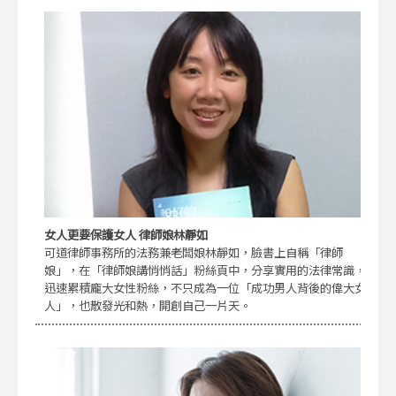
女人更要保護女人 律師娘林靜如
可道律師事務所的法務兼老闆娘林靜如，臉書上自稱「律師
娘」，在「律師娘講悄悄話」粉絲頁中，分享實用的法律常識，
迅速累積龐大女性粉絲，不只成為一位「成功男人背後的偉大女
人」，也散發光和熱，開創自己一片天。