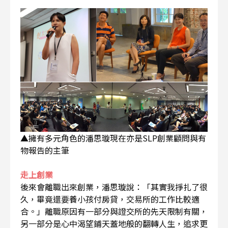
▲擁有多元角色的潘思璇現在亦是SLP創業顧問與有
物報告的主筆
走上創業
後來會離職出來創業，潘思璇說：「其實我掙扎了很
久，畢竟還要養小孩付房貸，交易所的工作比較適
合。」離職原因有一部分與證交所的先天限制有關，
另一部分是心中渴望鋪天蓋地般的翻轉人生，追求更