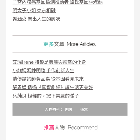
子宮內膜癌基因檢測推動者 酷氏基因林淑娟
明太子小姐 東京相融
謝涵汝 剪出人生的層次
艾瑞Irene 接髮是美麗與盼望的化身
小熊媽媽練明臻 手作創新人生
遺傳諮詢師黃品嘉 從基因看見未來
張恩嬅 透過《真實劇場》讓生活更美好
葉純良 輕輕的，撒下美麗的種子
人物週刊：
專訪
速寫