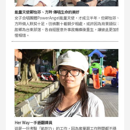
能量天使鄭怡芬、方羚 傳唱生命的美好
女子合唱團體PowerAngel能量天使，才成立半年，但鄭怡芬、
方羚倆人默契十足，彷彿數十載朝夕相處，或許因為背景類似：
故鄉為台東部落、各自經歷意外事故癱瘓後重生，讓彼此更加惺
惺相惜。
Her Way－手語翻譯員
這是一份考驗「飢耐力」的工作，因為案量跟工作時間都不穩