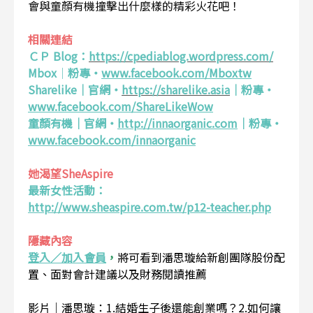
會與童顏有機撞擊出什麼樣的精彩火花吧！
相關連結
ＣＰ Blog：
https://cpediablog.wordpress.com/
Mbox
｜
粉專・
www.facebook.com/Mboxtw
Sharelike｜官網・
https://sharelike.asia
｜粉專・
www.facebook.com/ShareLikeWow
童顏有機｜官網・
http://innaorganic.com
｜粉專・
www.facebook.com/innaorganic
她渴望SheAspire
最新女性活動：
http://www.sheaspire.com.tw/p12-teacher.php
隱藏內容
登入／加入會員
，
將可看到潘思璇給新創團隊股份配
置、面對會計建議以及財務閱讀推薦
影片｜潘思璇：1.結婚生子後還能創業嗎？2.如何讓