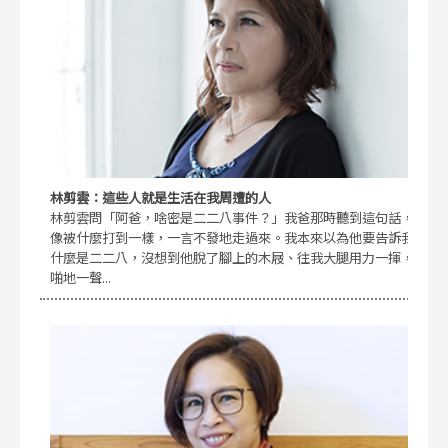
林剪雲：這些人就是生活在我周遭的人
林剪雲問「阿爸，啥密是二二八事件？」我爸那時聽到這句話，
像被什麼打到一樣，一言不發地走過來。我本來以為他要告訴我
什麼是二二八，沒想到他脫了腳上的木屐、往我大腿用力一揮，
啪地一聲...