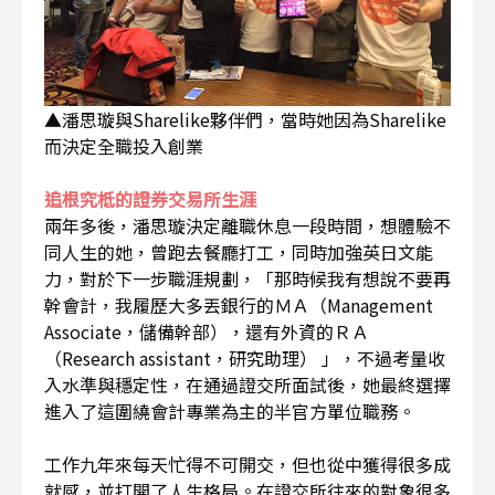
▲潘思璇與Sharelike夥伴們，當時她因為Sharelike
而決定全職投入創業
追根究柢的證券交易所生涯
兩年多後，潘思璇決定離職休息一段時間，想體驗不
同人生的她，曾跑去餐廳打工，同時加強英日文能
力，對於下一步職涯規劃，「那時候我有想說不要再
幹會計，我履歷大多丟銀行的ＭＡ（Management
Associate，儲備幹部），還有外資的ＲＡ
（Research assistant，研究助理） 」，不過考量收
入水準與穩定性，在通過證交所面試後，她最終選擇
進入了這圍繞會計專業為主的半官方單位職務。
工作九年來每天忙得不可開交，但也從中獲得很多成
就感，並打開了人生格局。在證交所往來的對象很多