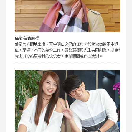
任珩 任我前行
曾是莒光園地主播、軍中明日之星的任珩，毅然決然從軍中退
伍，歷經了不同的幾份工作，最終選擇與先生共同創業，成為台
灣出口珍奶原物料的佼佼者，事業版圖遍佈五大洲。