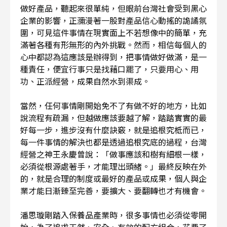
做好產品，聽起來很單純，但眼前台灣社會受到黑心
企業的影響，正瀰漫著一股對產品信心動搖的詭譎氛
圍，可見這件事情在現實面上不若想像中的簡單，充
滿著各種有形無形的內外挑戰。然而，相信每個人的
心中都認為這應該是辦得到，把事情做好做滿，是一
種責任，便宜行事只是找藉口罷了，只要用心、用
功、正派經營，成果自然水到渠成。
當然，任何事情剛開始免不了有做不好的地方，比如
說流程有疏漏，但越做應該要越了解，踏踏實實的最
好每一步，進步沒有什麼訣竅，就是追根究柢而已，
每一件事情的解決也都是透過追根究底的過程，台灣
經營之神王永慶曾說：「做事應該和樹有細根一樣，
必須從根源處著手，才能理出頭緒。」最終反映在外
的，就是合理的制度或最好的產品或成果，個人與企
業才能日漸臻至完善，要擴大、要翻轉也才有機會。
潘思璇剛踏入保養品產業時，很多事情也必須從零開