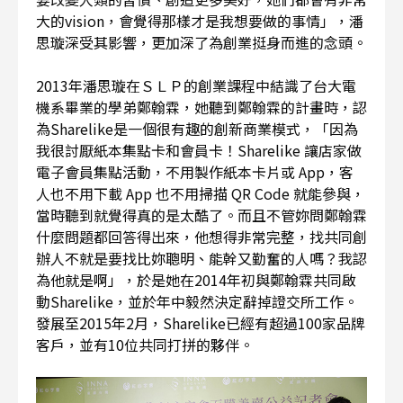
大的vision，會覺得那樣才是我想要做的事情」，潘
思璇深受其影響，更加深了為創業挺身而進的念頭。
2013年潘思璇在ＳＬＰ的創業課程中結識了台大電
機系畢業的學弟鄭翰霖，她聽到鄭翰霖的計畫時，認
為Sharelike是一個很有趣的創新商業模式，「因為
我很討厭紙本集點卡和會員卡！Sharelike 讓店家做
電子會員集點活動，不用製作紙本卡片或 App，客
人也不用下載 App 也不用掃描 QR Code 就能參與，
當時聽到就覺得真的是太酷了。而且不管妳問鄭翰霖
什麼問題都回答得出來，他想得非常完整，找共同創
辦人不就是要找比妳聰明、能幹又勤奮的人嗎？我認
為他就是啊」，於是她在2014年初與鄭翰霖共同啟
動Sharelike，並於年中毅然決定辭掉證交所工作。
發展至2015年2月，Sharelike已經有超過100家品牌
客戶，並有10位共同打拼的夥伴。