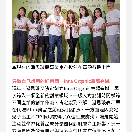
▲現在的潘思璇將事業重心投注在童顏有機上面
只做自己想用的好東西－Inna Organic童顏有機
隔年，潘思璇又決定創立Inna Organic童顏有機，再
次跨入一個全新的創業領域。一般人對於短時間橫跨
不同產業的創業作為，肯定感到不解。潘思璇表示早
在代理Mbox飾品之前就有此想法，一方面是因為她
兒子出生不到3個月就得了異位性皮膚炎，讓她開始
注意並學習保養品成分是如何對肌膚產生影響，另一
方面是因為發現自己與眾多女性朋友在保養品上花了