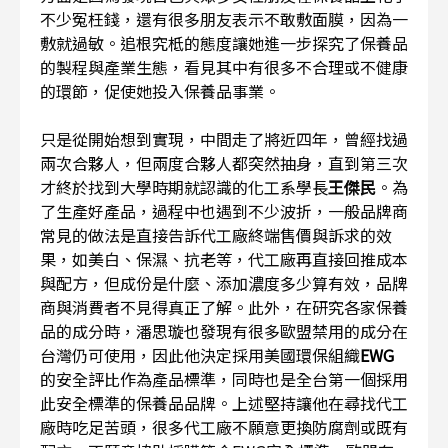
不少冤枉錢，還有很多朋友表示不敢敷面膜，因為一
敷就過敏。追根究柢的態度讓她進一步探究了保養品
的製程與產業生態，看見其中有很多不合理或不健康
的環節，促使她投入保養品事業。
只是從開始想到實現，中間走了將近四年，曾經找過
兩次合夥人，但兩度合夥人都突然抽身，直到第三次
才終於找到大學時期就認識的化工系學長
王傑民
。為
了生產好產品，過程中也遇到不少波折，一般品牌商
常見的做法是直接告訴代工廠終端售價與訴求的效
果，如美白、保濕、抗老等，代工廠再直接回推成本
與配方，但成份是什麼、添加濃度多少算有效，品牌
商與消費者不見得真正了解。此外，在研究各家保養
品的成分時，潘思璇也發現有很多歐盟禁用的成分在
台灣仍可使用，因此他決定採用美國環保組織
EWG
的安全評比作為產品標準，同時也是全台第一個採用
此安全標準的保養品品牌。上述堅持讓他在尋找代工
廠時吃足苦頭，很多代工廠不願意更換防腐劑或既有