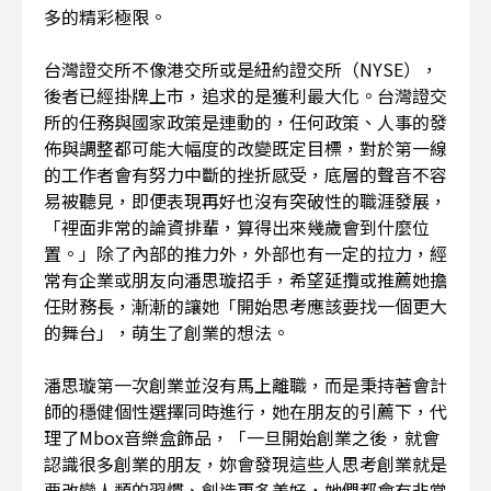
多的精彩極限。
台灣證交所不像港交所或是紐約證交所（NYSE），
後者已經掛牌上市，追求的是獲利最大化。台灣證交
所的任務與國家政策是連動的，任何政策、人事的發
佈與調整都可能大幅度的改變既定目標，對於第一線
的工作者會有努力中斷的挫折感受，底層的聲音不容
易被聽見，即便表現再好也沒有突破性的職涯發展，
「裡面非常的論資排輩，算得出來幾歲會到什麼位
置。」除了內部的推力外，外部也有一定的拉力，經
常有企業或朋友向潘思璇招手，希望延攬或推薦她擔
任財務長，漸漸的讓她「開始思考應該要找一個更大
的舞台」，萌生了創業的想法。
潘思璇第一次創業並沒有馬上離職，而是秉持著會計
師的穩健個性選擇同時進行，她在朋友的引薦下，代
理了Mbox音樂盒飾品，「一旦開始創業之後，就會
認識很多創業的朋友，妳會發現這些人思考創業就是
要改變人類的習慣、創造更多美好，她們都會有非常