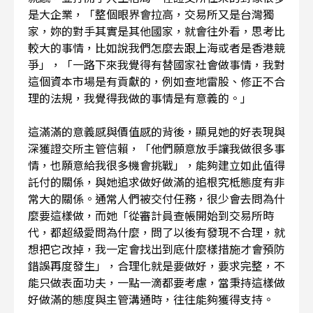
是大企業，「整個眼界會拉高，交易所又是台灣獨
家，妳的對手其實是其他國家，就會往外看，思考比
較大的事情，比如說我們怎麼去跟上海或者是香港競
爭」，「一路下來我覺得有替國家社會做事情，我對
這個資本市場是有貢獻的，例如查地雷股、修正不合
理的法規，我覺得我做的事情是有意義的。」
這滿滿的意義感與價值感的背後，顯見她的好表現與
深獲證交所主管信賴，「他們願意放手讓我做很多事
情，也願意給我很多機會挑戰」，能夠建立如此值得
託付的關係，與她追求做好做滿的追根究柢態度有非
常大的關係。通常人們被交付任務，很少會去問為什
麼要這樣做，而她「從審計員查帳開始到交易所時
代，都超級愛問為什麼，問了以後有發現不合理，就
想把它改掉，我一定會找出到底什麼樣措施才會預防
錯誤再度發生」，合理化就是要做好，要求完整，不
能只做表面功夫，一點一滴都要考慮，當秉持這樣做
好做滿的態度與主管溝通時，往往能夠獲得支持。