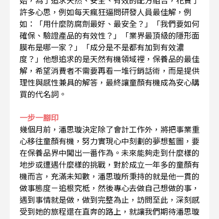
始，為了追求天然、安全、有效的配方組合，花費了
許多心思，例如每天瘋狂逼問研發人員最佳解，例
如：「用什麼防腐劑最好、最安全？」「我們要如何
確保、驗證產品的有效性？」「業界最頂級的隱形面
膜布是哪一家？」「成分是不是都有加到有效濃
度？」他想追求的是天然有機領域裡，保養品的最佳
解，希望消費者不需要再看一堆行銷話術，而是提供
理性與感性兼具的解答，最終讓童顏有機成為安心購
買的代名詞。
一步一腳印
幾個月前，潘思璇決定除了會計工作外，將把事業重
心移往童顏有機，努力實現心中刻劃的夢想藍圖，要
在保養品界中闖出一番作為。未來能夠走到什麼樣的
地步或遭遇什麼樣的挑戰，對於成立一年多的童顏有
機而言，充滿未知數，潘思璇所秉持的就是他一貫的
做事態度－追根究柢，然後專心去做自己想做的事，
遇到事情就是做，做到完整為止，訪問至此，深刻感
受到她的旅程還在直奔的路上，就讓我們期待潘思璇