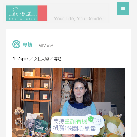
SheAspire
／
女性人物
／
專訪