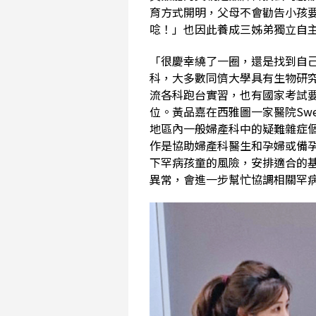
育方式開明，父母不會勸告小孩
唸！」也因此養成三姊弟獨立自
「很慶幸繞了一圈，還是找到自
科，大多數同儕大學具有生物研
流各科跑台實習，也有國家考試
位。黃品嘉在西雅圖一家醫院Swedi
地區內一般婦產科中的疑難雜症
作是協助婦產科醫生和孕婦或備
下罕病孩童的風險，安排適合的
異常，會進一步幫忙協調相關罕