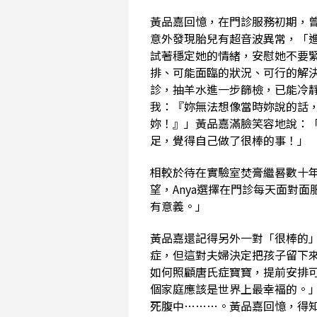
黃品嘉回憶，在門診服務初期，
意外發現胎兒有超音波異常，「
試著穩定她的情緒，安慰她不要
排、可能面臨的狀況、可行的解
診，抽羊水進一步篩檢，已能冷
我：『妳無法想像當時妳說的話
妳！』」黃品嘉滿臉笑容地說：
足，覺得自己做了很棒的事！」
相較於待在實驗室焚膏繼晷數十
望，Anya選擇在門診每天面對
有意義。」
黃品嘉還記得另外一對「很棒的
症，但這對夫婦決定把孩子留下來
如何照顧唐氏症寶寶，提前安排
個家庭應該是世界上最幸褔的。」
死腹中………。黃品嘉回憶，得