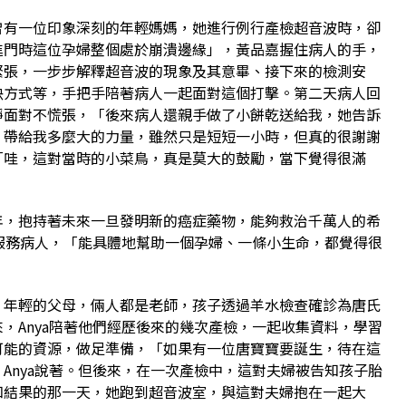
曾有一位印象深刻的年輕媽媽，她進行例行產檢超音波時，卻
進門時這位孕婦整個處於崩潰邊緣」，黃品嘉握住病人的手，
緊張，一步步解釋超音波的現象及其意畢、接下來的檢測安
決方式等，手把手陪著病人一起面對這個打擊。第二天病人回
靜面對不慌張，「後來病人還親手做了小餅乾送給我，她告訴
，帶給我多麼大的力量，雖然只是短短一小時，但真的很謝謝
「哇，這對當時的小菜鳥，真是莫大的鼓勵，當下覺得很滿
年，抱持著未來一旦發明新的癌症藥物，能夠救治千萬人的希
面服務病人，「能具體地幫助一個孕婦、一條小生命，都覺得很
」年輕的父母，倆人都是老師，孩子透過羊水檢查確診為唐氏
，Anya陪著他們經歷後來的幾次產檢，一起收集資料，學習
可能的資源，做足準備，「如果有一位唐寶寶要誕生，待在這
Anya說著。但後來，在一次產檢中，這對夫婦被告知孩子胎
知結果的那一天，她跑到超音波室，與這對夫婦抱在一起大