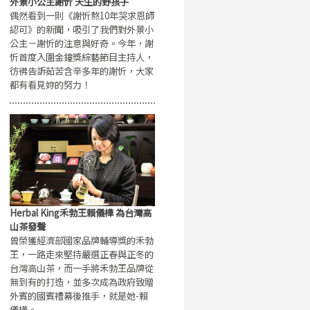
外景小公主謝忻 天生的野孩子
偶然看到一則《謝忻熬10年哭求恩師
認可》的新聞，吸引了我們對外景小
公主－謝忻的注意與好奇。今年，謝
忻首度入圍金鐘獎綜藝節目主持人，
彷彿告訴茹苦含辛多年的謝忻，大家
都有看見妳的努力！
Herbal King禾勃王賴儀樺 為台灣高
山茶發聲
曾榮獲經濟部國家品牌輔導獎的禾勃
王，一路走來堅持嚴選正春與正冬的
台灣高山茶，而一手將禾勃王品牌從
無到有的打造，並多次成為政府致贈
外賓的國賓禮幕後推手，就是她-賴
儀樺。