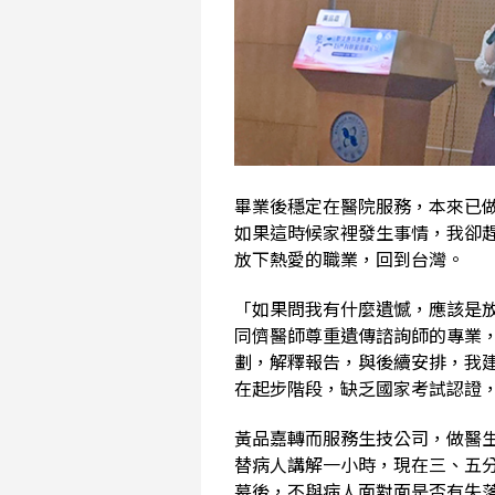
畢業後穩定在醫院服務，本來已
如果這時候家裡發生事情，我卻
放下熱愛的職業，回到台灣。
「如果問我有什麼遺憾，應該是
同儕醫師尊重遺傳諮詢師的專業
劃，解釋報告，與後續安排，我
在起步階段，缺乏國家考試認證
黃品嘉轉而服務生技公司，做醫
替病人講解一小時，現在三、五
幕後，不與病人面對面是否有失