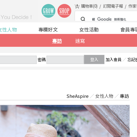
購物車(
0
)
訂閱電子報
作家
女性人物
專欄好文
女性活動
會員專
專訪
速寫
密碼
登入
加入會員
／
忘記
SheAspire
／
女性人物
／
專訪