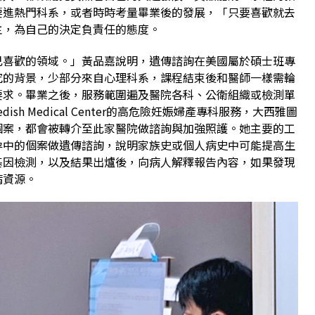
要進熱門科系，或者時時考量畢業後的發展，「只要喜歡就去
主，為自己的決定負責任的態度。
己喜歡的領域。」黃品嘉說明，遺傳諮詢在美國屬於碩士班專
究的背景，少部分來自心理科系，課程結束後和醫師一樣需輪
要求。畢業之後，服務範圍遍及醫院各科、公衛組織或檢測單
sh Medical Center的高危險妊娠婦產專科服務，大西雅圖
個案，都會被轉介至此家醫院做諮詢與加強照護。她主要的工
孕中的個案做遺傳諮詢，說明家族史或個人病史中可能提高生
基因檢測，以及結果出爐後，向病人解釋報告內容，如果發現
病資源。