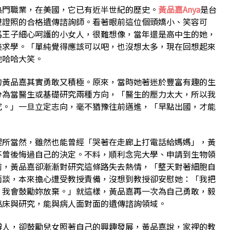
熱門職業，在美國，它已有近半世紀的歷史。
黃品嘉Anya
是台
雙證照的合格遺傳諮詢師。看著眼前這位個頭嬌小、笑容可
馬王子細心呵護的小女人，很難想像，當年還是高中生的她，
美求學。「單純覺得應該可以吧，也沒想太多，現在回想起來
地哈哈大笑。
的黃品嘉其實勇敢又積極。原來，當時她著迷於豐富有趣的生
分為當醫生或基礎研究兩種方向，「醫生的壓力太大，所以我
究。」一旦立定志向，毫不猶豫往前邁進，「早點出國，才能
理所當然，雖然也能曾經「哭著在走廊上打電話給媽媽」，黃
不曾後悔過自己的決定。不料，順利念完大學、申請到生物領
前，黃品嘉卻漸漸對研究這條路失去熱情，「整天對著細胞自
面談，本來擔心遭受教授責備，沒想到教授卻安慰她：「我把
，我會鼓勵妳放棄。」就這樣，黃品嘉再一次為自己勇敢，毅
臨床與研究，能與病人面對面的遺傳諮詢領域。
辦人，卻鼓勵兒女照著自己的興趣發展，黃品嘉說，家裡的教