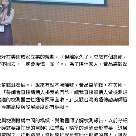
做好在美國成家立業的規劃，「但離家久了，忽然有個念頭，
趕不回去，一定會後悔一輩子。」為了陪伴家人，黃品嘉毅然
放棄職涯發展。」說來有點不勝唏噓。黃品嘉解釋，在美國，
，「醫師會直接請病人掛我的門診，讓我直接幫病人做檢測規
建議的檢測醫生也通常照單全收。」反觀台灣的遺傳諮詢師還
，專業高度與發展廣度都有侷限。
生與檢測機構中間的橋樑，幫助醫師了解檢測報告，以前仔細
分鐘就要讓忙碌的醫師抓住重點，精準的溝通更形重要。退居
落感呢？「換個腦袋，幫助醫師就是幫助他服務的病人，雖然