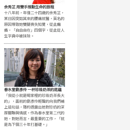
余秀芷 用雙手推動生命的旅程
十八年前，年僅二十四歲的余秀芷，
某日因突如其來的腰痛就醫，莫名的
原因導致她雙腿喪失知覺，從此癱
瘓，「自由自在」四個字，從此從人
生字典中被抹除。
春水堂劉彥伶 一杯珍珠奶茶的底蘊
「我從小就是喝家裡的珍珠奶茶長大
的」，面前的劉彥伶輕聲的向我們補
上這句話，隱約透露出她對珍奶的深
厚關聯與情感，作為春水堂第二代的
她，對她而言，最重要的工作，「就
是為下個三十年打基礎。」