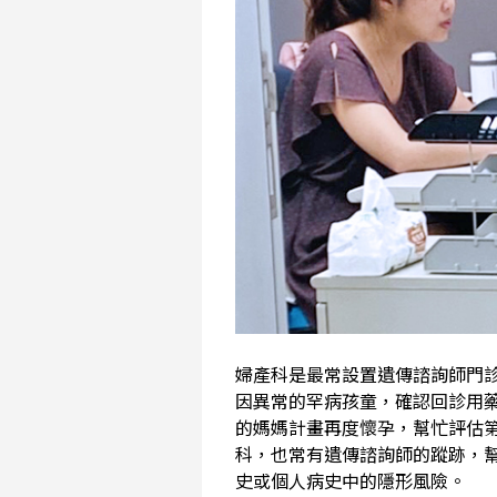
婦產科是最常設置遺傳諮詢師門
因異常的罕病孩童，確認回診用
的媽媽計畫再度懷孕，幫忙評估
科，也常有遺傳諮詢師的蹤跡，
史或個人病史中的隱形風險。