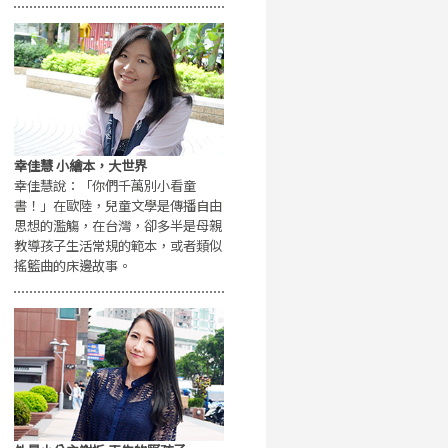
幸佳慧 小繪本，大世界
幸佳慧說：「你們千萬別小看童
書！」在歐陸，兒童文學是傳播自由
思想的濫觴，在台灣，卻多半是母親
教導孩子生活常規的範本，或者類似
搖籃曲的床邊故事。