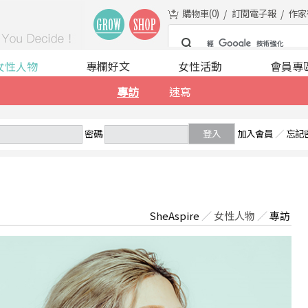
購物車(
0
)
訂閱電子報
作家
女性人物
專欄好文
女性活動
會員專
專訪
速寫
密碼
登入
加入會員
／
忘記
SheAspire
／
女性人物
／
專訪