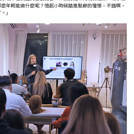
那麼年輕能做什麼呢？憶起小時候踏進髮廊的憧憬，不錯啊，
了。」