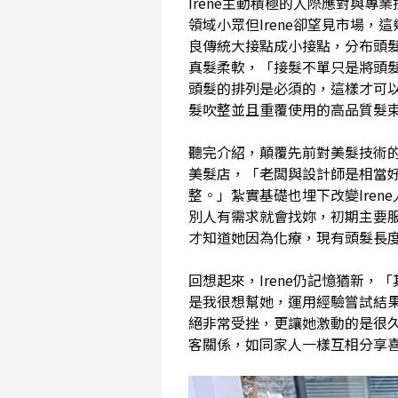
Irene主動積極的人際應對與
領域小眾但Irene卻望見市場
良傳統大接點成小接點，分布頭
真髮柔軟，「接髮不單只是將頭
頭髮的排列是必須的，這樣才可
髮吹整並且重覆使用的高品質髮
聽完介紹，顛覆先前對美髮技術的
美髮店，「老闆與設計師是相當
整。」紮實基礎也埋下改變Ire
別人有需求就會找妳，初期主要
才知道她因為化療，現有頭髮長
回想起來，Irene仍記憶猶新
是我很想幫她，運用經驗嘗試結
絕非常受挫，更讓她激動的是很
客關係，如同家人一樣互相分享