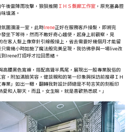
的午後雷陣雨攻擊，狼狽推開
ＩＨＳ髮廊工作室
，原充塞鼻腔
香味填滿。
麗氛圍瀰漫一室，此時
Irene
正好在服務客戶接髮，即將完
沙發坐下等待，然而不敵好奇心趨使，起身上前觀察，見
熟練的在客人髮上像穿針引線般接上，省去需要好幾個月才能留
只需幾小時如施了魔法般完美呈現，我彷彿參與一場live改
Irene打招呼才拉回思緒。
版衣與高腰黑色寬褲，搭配高聳半馬尾，展現出一股專業脫俗的
五官，附加滿臉笑容，健談親和的第一印象與採訪前搜尋ＩＨ
又專業」如出一轍，翻轉我對設計師總是不苟言笑的刻板印
「我熱愛和人聊天，而且，女生嘛，就是喜歡熟悉感。」