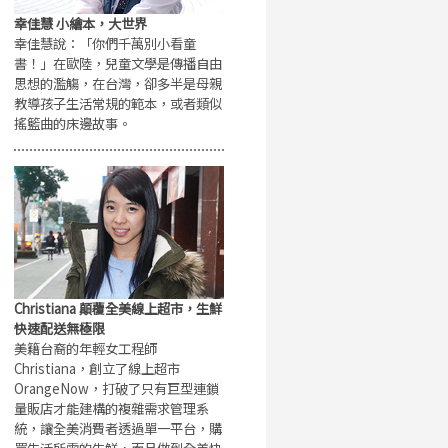
幸佳慧 小繪本，大世界
幸佳慧說：「你們千萬別小看童
書！」在歐陸，兒童文學是傳播自由
思想的濫觴，在台灣，卻多半是母親
教導孩子生活常規的範本，或者類似
搖籃曲的床邊故事。
Christiana 顛覆全美線上超市，生鮮
快速配送無極限
美籍台裔的年輕女工程師
Christiana，創立了線上超市
OrangeNow，打破了只有巨型連鎖
量販店才能建構的複雜需求管理系
統，讓全美消費者透過單一平台，購