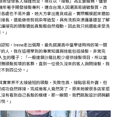
專業技術促使客人接踵而至，現在以「接髮」為主要服務，儘管
，這幾年著手開發接髮專利，適合台灣人因潮濕易過敏髮質，改
髮各處也不易外露，她大方拿出進貨成品，實際觸摸起來猶如
髮接長，還能做修剪挑染等造型，具有洗剪染燙護基礎並了解
以讓接完的頭髮猶如真髮般自然撥動，因此我只挑選能承受洗
束。」
認知，Irene走出侷限，最先感謝高中當學徒時待的第一間
好的人，我在這裡學到的專業知識與技能包括接髮，非常完
ne人生的種子：「一般連鎖沙龍比較少提供接髮項目，所以當
服務頭髮剪壞的客群，直到一位很久沒來的客人詢問接髮，我
度不到四公分。」
，「其實業界不太接過短的頭髮，失敗性高、接點容易外露，但
果成功自然嫁接，完成後客人竟然哭了，原來她被很多店家拒
久沒有看到自己長髮的模樣，那一瞬間，我們跳脫設計師與顧
喜悅。」