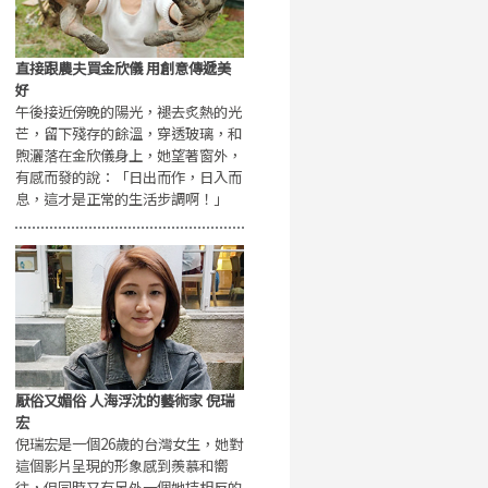
直接跟農夫買金欣儀 用創意傳遞美
好
午後接近傍晚的陽光，褪去炙熱的光
芒，留下殘存的餘溫，穿透玻璃，和
煦灑落在金欣儀身上，她望著窗外，
有感而發的說：「日出而作，日入而
息，這才是正常的生活步調啊！」
厭俗又媚俗 人海浮沈的藝術家 倪瑞
宏
倪瑞宏是一個26歲的台灣女生，她對
這個影片呈現的形象感到羨慕和嚮
往，但同時又有另外一個她持相反的