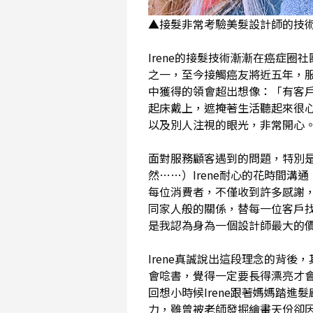
▲接髮非常考驗美髮設計師的技
Irene的接髮技術漸漸在癌症圈
之一，至今接觸癌友將近五年，服
中獲得的領會超出想像：「有客
起床戴上，遮掩著生活聽起來很
以及別人注視的眼光，非常開心
面對服務顧客遇到的問題，特別
然……）Irene耐心的花時間
每位消費者，不僅收到許多感謝
同家人般的關係，替每一位客戶
是我認為身為一個設計師最大的
Irene真誠說出這段理念的背
會唸書，覺得一定要長得漂亮才
回想小時候Irene跟著媽媽踏
力，雖曾被老師發掘繪畫天份卻