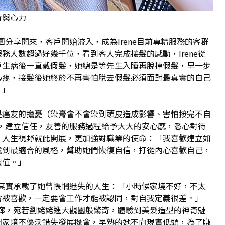
術與心力
社團分享開來，客戶開始流入，成為Irene目前專精服務的客群
務人數超過好幾千位，看到客人完成接髮的感動，Irene從
戶生病後一直戴假髮，她總是等先生入睡再脫掉假髮，早一步
心疼，接髮後她終於不再害怕脫去假髮必須面對最真實的自己
。」
是癌友的擔憂（染膏會不會染到頭皮造成影響、害怕接完不自
溝通，建立信任，友善的服務過程給予大大的安心感，悉心對待
，人生視野就此開展，更加強對職業的使命：「我喜歡建立如
找到最適合的風格，幫助她們恢復自信，打從內心喜歡自己，
價值。」
後，其實承載了她曾悵惘迷失的人生：「小時候家境不好，不太
會被喜歡，一定要會工作才能被認同，對自我定義很差。」
進髮廊，宛若劉姥姥進大觀園般驚奇，體驗到美髮造型的神奇魅
因家境不優沃錯失發展機會，早熟的她不向現實低頭，為了賺