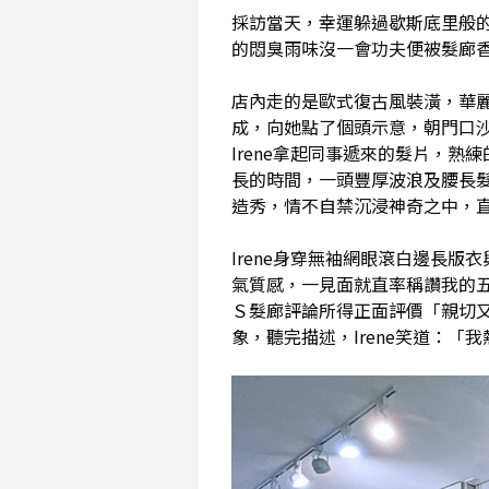
採訪當天，幸運躲過歇斯底里般
的悶臭雨味沒一會功夫便被髮廊
店內走的是歐式復古風裝潢，華
成，向她點了個頭示意，朝門口
Irene拿起同事遞來的髮片，
長的時間，一頭豐厚波浪及腰長髮
造秀，情不自禁沉浸神奇之中，直到
Irene身穿無袖網眼滾白邊長
氣質感，一見面就直率稱讚我的
Ｓ髮廊評論所得正面評價「親切
象，聽完描述，Irene笑道：