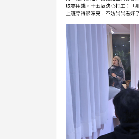
取零用錢，十五歲決心打工：「
上班穿得很漂亮，不妨試試看好