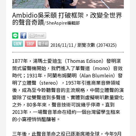
Ambidio吳采頤 打破框架，改變全世界
的聲音奇蹟
/ SheAspire編輯部
2016/11/11 / 瀏覽次數 (2074325)
1877年，湯瑪士愛迪生（Thomas Edison）發明滾
筒式留聲機開始，我們進入了單聲道（mono）音效
時代；1931年，阿蘭布姆蘭明（Alan Blumlein）發
明了立體聲（stereo），1957年引進商業音樂領域
後，成為至今聆聽聲音的主流規格，中間立體聲的演
變除了從雙聲道到多聲道、實體到虛擬喇叭數量變化
之外，80多年來，聲音技術可說幾乎停滯。直到
2013年，一場聲音革命在紐約一個台灣留學生租來
的小窩裡悄悄醞釀著。
三年後，此聲音革命之役已逐漸席捲全球，今年9月