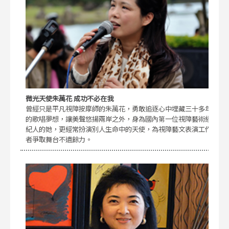
微光天使朱萬花 成功不必在我
曾經只是平凡視障按摩師的朱萬花，勇敢追逐心中埋藏三十多年
的歌唱夢想，讓美聲悠揚兩岸之外，身為國內第一位視障藝術經
紀人的她，更經常扮演別人生命中的天使，為視障藝文表演工作
者爭取舞台不遺餘力。