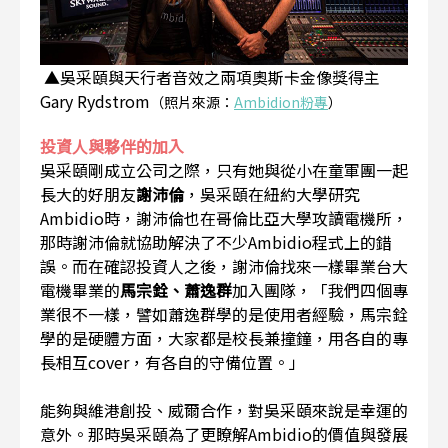
▲吳采頤與天行者音效之兩項奧斯卡金像獎得主
Gary Rydstrom
（照片來源：
Ambidion粉專
）
投資人與夥伴的加入
吳采頤剛成立公司之際，只有她與從小在童軍團一起
長大的好朋友
謝沛倫
，吳采頤在紐約大學研究
Ambidio時，謝沛倫也在哥倫比亞大學攻讀電機所，
那時謝沛倫就協助解決了不少Ambidio程式上的錯
誤。而在確認投資人之後，謝沛倫找來一樣畢業台大
電機畢業的
馬宗銓、蕭逸群
加入團隊，「我們四個專
業很不一樣，譬如蕭逸群學的是使用者經驗，馬宗銓
學的是硬體方面，大家都是校長兼撞鐘，用各自的專
長相互cover，有各自的守備位置。」
能夠與維港創投、威爾合作，對吳采頤來說是幸運的
意外。那時吳采頤為了更瞭解Ambidio的價值與發展