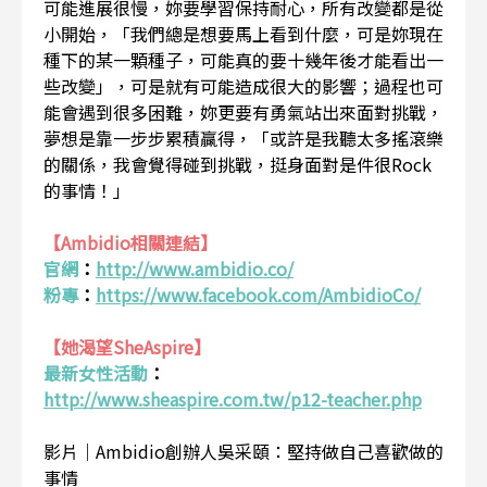
可能進展很慢，妳要學習保持耐心，所有改變都是從
小開始，「我們總是想要馬上看到什麼，可是妳現在
種下的某一顆種子，可能真的要十幾年後才能看出一
些改變」，可是就有可能造成很大的影響；過程也可
能會遇到很多困難，妳更要有勇氣站出來面對挑戰，
夢想是靠一步步累積贏得，「或許是我聽太多搖滾樂
的關係，我會覺得碰到挑戰，挺身面對是件很Rock
的事情！」
【Ambidio相關連結】
官網
：
http://www.ambidio.co/
粉專
：
https://www.facebook.com/AmbidioCo/
【她渴望SheAspire】
最新女性活動
：
http://www.sheaspire.com.tw/p12-teacher.php
影片｜Ambidio創辦人吳采頤：堅持做自己喜歡做的
事情