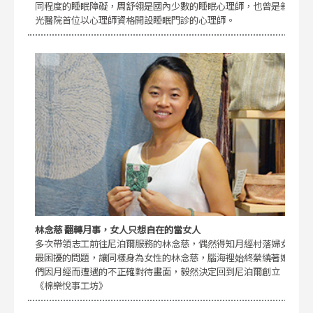
同程度的睡眠障礙，周舒翎是國內少數的睡眠心理師，也曾是新
光醫院首位以心理師資格開設睡眠門診的心理師。
林念慈 翻轉月事，女人只想自在的當女人
多次帶領志工前往尼泊爾服務的林念慈，偶然得知月經村落婦女
最困擾的問題，讓同樣身為女性的林念慈，腦海裡始終縈繞著她
們因月經而遭遇的不正確對待畫面，毅然決定回到尼泊爾創立
《棉樂悅事工坊》