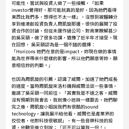
可能性，嘗試與投資人做了一些接觸，「如果
investor覺得好，那可能就真的是好，因為她們看得
東西比我們多，想得也不太一樣」，沒想到被輾轉分
享到維港創投資負責人周凱旋那邊，很快的展開了投
資合作的討論，但從未運作過公司、對商業瞭解甚少
的吳采頤，做了很多功課，猶豫了近半年才接受。現
在回想， 吳采頤認為是一個不錯的選擇：
「Horizons 她們在意的是impact，妳現在做的事情
能為世界帶來什麼樣的影響，所以他們願意等妳，願
意相信妳的判斷。」
也因為周凱旋的引薦，認識了威爾，加速了她們成長
的速度。當時周凱旋來洛杉磯與威爾洽談一些事情，
邀請了吳采頤一同前往，「其實我是不速之客，威爾
沒有預期到我會去，我就像小迷妹一樣跟去，她們聊
完之後，周凱旋小姐說我們有很酷的sound
technology，讓我展示給他看，威爾也是產業界的
佼佼者，他對科技很敏感」，有一些音樂科技的投
資，他聽完後立刻說：「可不可以算我一份！」