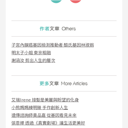
子宮內膜癌基因檢測推動者 酷氏基因林淑娟
明太子小姐 東京相融
謝涵汝 剪出人生的層次
艾瑞Irene 接髮是美麗與盼望的化身
小熊媽媽練明臻 手作創新人生
遺傳諮詢師黃品嘉 從基因看見未來
張恩嬅 透過《真實劇場》讓生活更美好