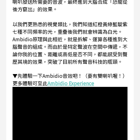
喇叭發送所需要的音波，最終進到大腦合成「恐龍從
後方竄出」的效果。
以我們更熟悉的視覺類比，我們知道紅橙黃綠藍靛紫
七種不同頻率的光，重疊後我們就會辨識為白光。
Ambidio原理與此相近，就是拆解、運算各種進到大
腦聲音的組成。而由於是特定聲波在空間中傳遞，不
論你我的位置、距離或高低是否不同，都能感受到聲
歷其境的效果，突破了目前所有聲音科技的瓶頸。
▼先體驗一下Ambidio音效吧！（要有雙喇叭喔！）
更多體驗可至此
Ambidio Experience