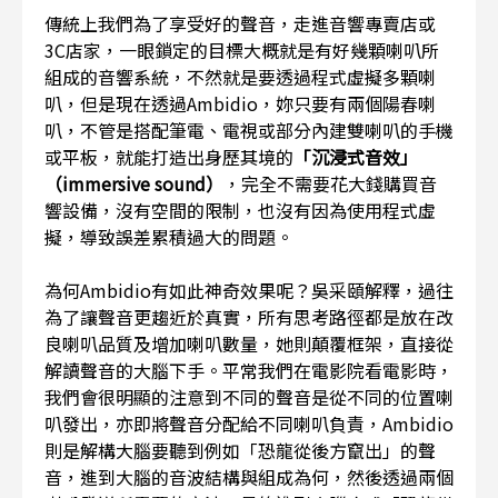
傳統上我們為了享受好的聲音，走進音響專賣店或
3C店家，一眼鎖定的目標大概就是有好幾顆喇叭所
組成的音響系統，不然就是要透過程式虛擬多顆喇
叭，但是現在透過Ambidio，妳只要有兩個陽春喇
叭，不管是搭配筆電、電視或部分內建雙喇叭的手機
或平板，就能打造出身歷其境的
「沉浸式音效」
（immersive sound）
，完全不需要花大錢購買音
響設備，沒有空間的限制，也沒有因為使用程式虛
擬，導致誤差累積過大的問題。
為何Ambidio有如此神奇效果呢？吳采頤解釋，過往
為了讓聲音更趨近於真實，所有思考路徑都是放在改
良喇叭品質及增加喇叭數量，她則顛覆框架，直接從
解讀聲音的大腦下手。平常我們在電影院看電影時，
我們會很明顯的注意到不同的聲音是從不同的位置喇
叭發出，亦即將聲音分配給不同喇叭負責，Ambidio
則是解構大腦要聽到例如「恐龍從後方竄出」的聲
音，進到大腦的音波結構與組成為何，然後透過兩個