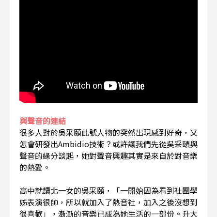
與聲音的連結
很多人對於吳采頤此號人物的突然出現感到好奇，又
怎會研發出Ambidio技術？或許讓我們先從吳采頤與
聲音的緣分談起，她對聲音興趣其實是來自於對音樂
的熱愛。
高中就讀北一女的吳采頤，「一開始因為看到社團學
姊表演很帥，所以就加入了熱音社，加入之後沒想到
很喜歡」，漸漸的音樂已成為她生活的一部份。升大