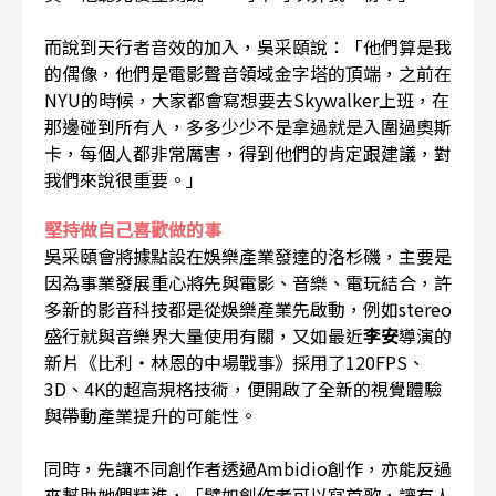
而說到天行者音效的加入，吳采頤說：「他們算是我
的偶像，他們是電影聲音領域金字塔的頂端，之前在
NYU的時候，大家都會寫想要去Skywalker上班，在
那邊碰到所有人，多多少少不是拿過就是入圍過奧斯
卡，每個人都非常厲害，得到他們的肯定跟建議，對
我們來說很重要。」
堅持做自己喜歡做的事
吳采頤會將據點設在娛樂產業發達的洛杉磯，主要是
因為事業發展重心將先與電影、音樂、電玩結合，許
多新的影音科技都是從娛樂產業先啟動，例如stereo
盛行就與音樂界大量使用有關，又如最近
李安
導演的
新片《比利・林恩的中場戰事》採用了120FPS、
3D、4K的超高規格技術，便開啟了全新的視覺體驗
與帶動產業提升的可能性。
同時，先讓不同創作者透過Ambidio創作，亦能反過
來幫助她們精進，「譬如創作者可以寫首歌，讓有人