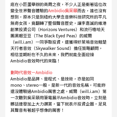
底在小巨蛋舉辦的商周之夜，不少人正是衝著這位改
變全世界聲音體驗的
Ambidio吳采頤
而去，誰也沒有
想到，原本只是到紐約大學念音樂科技研究所的平凡
無奇女孩，竟翻轉了整個聲音歷史，讓李嘉誠的維港
創業投資公司（Horizons Ventures）和流行嘻哈天
團黑眼豆豆（The Black Eyed Peas）的威爾
（will.i.am）一同爭取投資，還獲得好萊塢音效翹楚
天行者音效（Skywalker Sound）擔任策略顧問，
相信並期盼在不久的未來，我們就能全面迎接
Ambidio音效時代的來臨！
劃時代音效－Ambidio
Ambidio是品牌、是程式、是技術，亦是如同
mono、stereo一般，是新一代的音效名稱，可能妳
還沒體驗過Ambidio厲害之處，威爾（will.i.am）第
一次聽到吳采頤用筆電展示Ambidio音效時，立刻是
髒話連發加上大力讚賞，當下就表示投資企圖，足見
其聲音有著超乎想像的厲害！