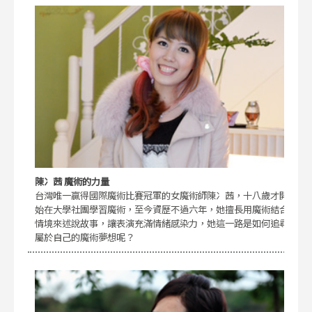
陳冫茜 魔術的力量
台灣唯一贏得國際魔術比賽冠軍的女魔術師陳冫茜，十八歲才開
始在大學社團學習魔術，至今資歷不過六年，她擅長用魔術結合
情境來述說故事，讓表演充滿情緒感染力，她這一路是如何追尋
屬於自己的魔術夢想呢？