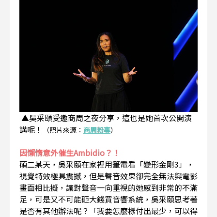
▲吳采頤受邀商周之夜分享，這也是她首次公開演
講呢！
（照片來源：
商周粉專
）
因懶惰意外催生Ambidio？！
碩二某天，吳采頤在家裡用筆電看「變形金剛3」，
視覺特效極具震撼，但是聲音效果卻完全無法與電影
畫面相比擬，讓對聲音一向重視的她感到非常的不滿
足，可是又不可能砸大錢買音響系統，吳采頤思考著
是否有其他辦法呢？「我要怎麼樣付出最少，可以得