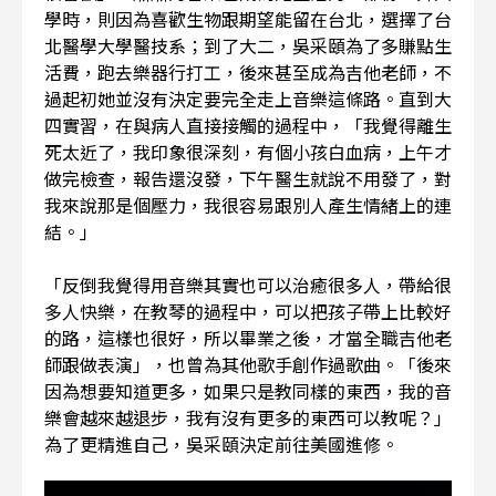
學時，則因為喜歡生物跟期望能留在台北，選擇了台
北醫學大學醫技系；到了大二，吳采頤為了多賺點生
活費，跑去樂器行打工，後來甚至成為吉他老師，不
過起初她並沒有決定要完全走上音樂這條路。直到大
四實習，在與病人直接接觸的過程中，「我覺得離生
死太近了，我印象很深刻，有個小孩白血病，上午才
做完檢查，報告還沒發，下午醫生就說不用發了，對
我來說那是個壓力，我很容易跟別人產生情緒上的連
結。」
「反倒我覺得用音樂其實也可以治癒很多人，帶給很
多人快樂，在教琴的過程中，可以把孩子帶上比較好
的路，這樣也很好，所以畢業之後，才當全職吉他老
師跟做表演」，也曾為其他歌手創作過歌曲。「後來
因為想要知道更多，如果只是教同樣的東西，我的音
樂會越來越退步，我有沒有更多的東西可以教呢？」
為了更精進自己，吳采頤決定前往美國進修。