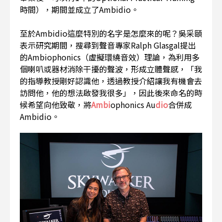
時間），期間並成立了Ambidio。
至於Ambidio這麼特別的名字是怎麼來的呢？吳采頤
表示研究期間，搜尋到聲音專家Ralph Glasgal提出
的Ambiophonics（虛擬環繞音效）理論，為利用多
個喇叭或器材消除干擾的聲波，形成立體聲感，「我
的指導教授剛好認識他，透過教授介紹讓我有機會去
訪問他，他的想法啟發我很多」，因此後來命名的時
候希望向他致敬，將
Ambi
ophonics Au
dio
合併成
Ambidio。