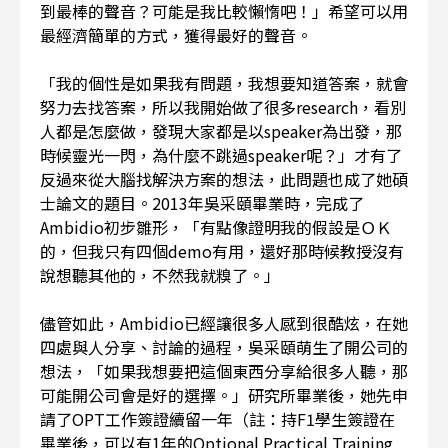
到最棒的聲音？可能是我比較懶惰吧！」希望可以用
最經濟簡單的方式，獲得最好的聲音。
「我的個性是如果我有問題，我想要知道答案，就會
努力去找答案，所以我開始做了很多research，看別
人都是怎麼做，發現大家都是以speaker為出發，那
時候靈光一閃，為什麼不跳過speaker呢？」才有了
反過來從大腦找解決方案的想法，此問題也成了她碩
士論文的題目。2013年吳采頤畢業時，完成了
Ambidio初步雛形，「有點像證明我的假設是ＯＫ
的，但我只有四個demo有用，還好那時候教授沒有
說想聽其他的，不然我就糗了。」
儘管如此，Ambidio已經讓很多人感到很酷炫，在她
四處與人分享、討論的過程，吳采頤萌生了開公司的
想法，「如果我想要把這個東西分享給很多人聽，那
可能開公司會是好的選擇。」研究所畢業後，她先申
請了OPT工作簽證續留一年（註：持F1學生簽證在
畢業後，可以有1年的Optional Practical Training