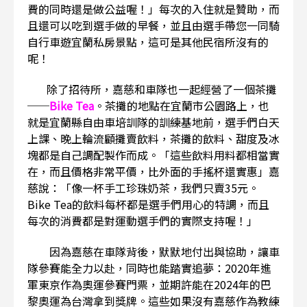
費的同時還是做公益喔！」每次的入住就是贊助，而
且還可以吃到選手做的早餐，並且由選手帶您一同騎
自行車遊宜蘭私房景點，這可是其他民宿所沒有的
呢！
除了招待所，嘉慈和車隊也一起經營了一個茶攤
──
Bike Tea
。茶攤的地點在宜蘭市公園路上，也
就是宜蘭縣自由車培訓隊的訓練基地前，選手們白天
上課、晚上輪流顧攤賣飲料，茶攤的飲料、甜度及冰
塊都是自己調配製作而成。「這些飲料用料都相當實
在，而且價格非常平價，比外面的手搖杯還實惠」嘉
慈說：「像一杯手工珍珠奶茶，我們只賣35元。
Bike Tea的飲料每杯都是選手們用心的特調，而且
每次的消費都是對運動選手們的實際支持喔！」
因為嘉慈在車隊背後，默默地付出與協助，讓車
隊參賽能全力以赴，同時也能踏實追夢：2020年進
軍東京作為奧運參賽門票，並期許能在2024年的巴
黎奧運為台灣拿到獎牌。這些如果沒有嘉慈作為教練