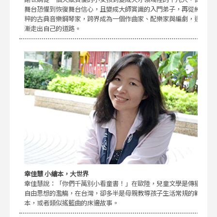
舞台恐懼到恢復舞台信心，且變成大師賞識的入門弟子，再從純
粹的古典音樂鋼琴家，跨界成為一個作曲家、配樂家與編劇，逐
漸走出自己的道路。
幸佳慧 小繪本，大世界
幸佳慧說：「你們千萬別小看童書！」在歐陸，兒童文學是傳播
自由思想的濫觴，在台灣，卻多半是母親教導孩子生活常規的範
本，或者類似搖籃曲的床邊故事。