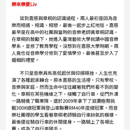
樂來樂愛Liv
談到嘉慈與章桐的認識過程，兩人最初是因為音
樂而相遇、相識、相戀，最後一起步上紅地毯。嘉慈
最早是在高中的社團與當時的音樂老師黃章桐認識，
在章桐的鼓勵下，她進入臺灣藝術大學就讀中國音樂
學系，並修了教育學程。沒想到在嘉慈大學時期。兩
人竟也從音樂學分修到了愛情學分，最後甚至步入了
婚姻的禮堂。
不只是音樂具有高低起伏與仰揚頓挫，人生也充
滿了各種起承轉合。原本嘉慈的生活裡，只有學校、
音樂與家庭，然而生命中往往藏著我們所看不到的變
化。章桐在某些機緣之下，接觸了自行車，從門外漢
一路騎進了職業隊，還於2009年拿下了洄瀾極限挑
戰300K總冠軍與登山車聯賽RM40年度總冠軍。而音
樂社團裡的學生看著章桐老師騎自行車帥氣的模樣，
最後還從騎自行車的休閒健身，一路騎上了各場比
賽，成為了自行車國手。