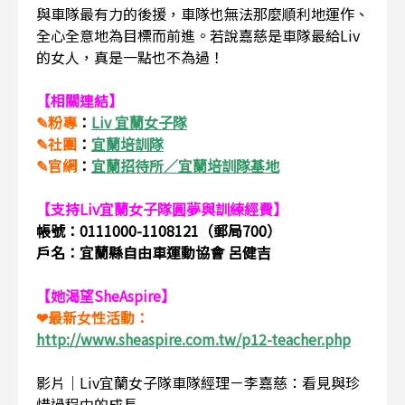
與車隊最有力的後援，車隊也無法那麼順利地運作、
全心全意地為目標而前進。若說嘉慈是車隊最給Liv
的女人，真是一點也不為過！
【相關連結】
✎粉專
：
Liv 宜蘭女子隊
✎社團
：
宜蘭培訓隊
✎官網
：
宜蘭招待所／宜蘭培訓隊基地
【支持Liv宜蘭女子隊圓夢與訓練經費】
帳號：0111000-1108121（郵局700）
戶名：宜蘭縣自由車運動協會 呂健吉
【她渴望SheAspire】
❤最新女性活動：
http://www.sheaspire.com.tw/p12-teacher.php
影片｜Liv宜蘭女子隊車隊經理－李嘉慈：看見與珍
惜過程中的成長