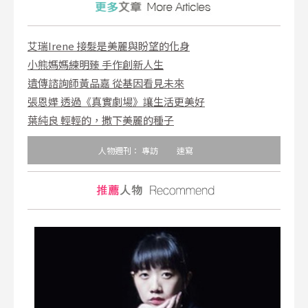
艾瑞Irene 接髮是美麗與盼望的化身
小熊媽媽練明臻 手作創新人生
遺傳諮詢師黃品嘉 從基因看見未來
張恩嬅 透過《真實劇場》讓生活更美好
葉純良 輕輕的，撒下美麗的種子
人物週刊：
專訪
速寫