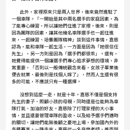
此外，家裡原來只是兩人世界，後來竟然進駐了
一個車隊。「一開始是其中兩名選手的家庭因素，為
了能專心練習，所以讓她們住進了家裡。後來，則是
因為團隊的因素，讓其他幾名車隊選手也一起住進
來，一起練習、培養團隊精神」談到這件事情，嘉慈
認為，能和車隊一起生活，一方面是因為「她很信任
先生」，另一方則是因為「選手們都很乖」。還有，
她覺得能提供一個讓選手們專心追求夢想的環境，非
常重要，「否則以一般傳統觀念來看，女孩子畢業後
便去就業、最後則是找個人嫁了」，然而人生還有很
多的可能，不應該只有一種選擇。
沒想到這麼一走，就是十年。嘉慈不僅是個支持
先生的妻子、照顧小孩的母親，同時還是位能夠為車
隊打氣、加油的好友。嘉慈除了打理家裡的大小事
情，並且還要管理車隊的盈收，以及給予選手們適時
的關切，讓她們能無後顧之憂地上場，參加國內外的
各種賽事。一路走來，嘉慈從一名音樂老師，進而與