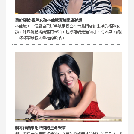
勇於突破 視障女孩林佳箴實踐開店夢想
林佳箴，一個靠自己胼手胝足獨立在台北開店討生活的視障女
孩，她靠聽覺辨識舊雨新知，也憑藉觸覺泡咖啡、切水果，調出
一杯杯帶給客人幸福的飲品。
鋼琴作曲家謝世嫻的生命樂章
謝世嫻從一個天賦資優的小女孩到變成天才領域裡的平凡人，從