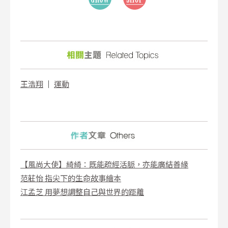
王浩翔
│
運動
【風尚大使】綺綺：既能疏經活脈，亦能廣結善緣
范莊怡 指尖下的生命故事繪本
江孟芝 用夢想調整自己與世界的距離