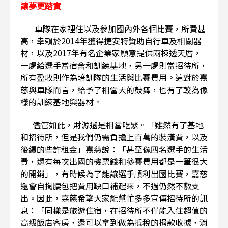
讓夢更踏實
車隊在家裡住以及參加國內外各個比賽，所費甚
高，幸賴於2014年獲得捷安特贊助自行車及相關器
材，以及2017年有名企業家願意提供兩棟透天厝，
一處給選手當宿舍和訓練基地，另一處則當招待所，
所有盈收則作為培訓隊的生活與比賽費用。這對於嘉
慈與車隊而言，給予了相當大的鼓舞，也有了較為像
樣的訓練基地與器材。
儘管如此，財源還是相當吃緊。「雖然有了基地
和招待所，但是我們仍需負擔上百萬的裝潢費，以及
後續的些許租金」嘉慈說：「甚至像四名選手的生活
費，還有每次出國的機票錢和參賽費用都是一筆很大
的開銷」，有時候為了能讓選手順利出國比賽，嘉慈
還會自掏腰包把費用缺口補起來，不過仍然不敷支
出。因此，嘉慈希望大家能幫忙多多宣傳招待所的訊
息：「同樣是旅遊住宿，在招待所不僅能入住超值的
高級飯店客房，還可以拿到做為抵稅的捐款收據，消