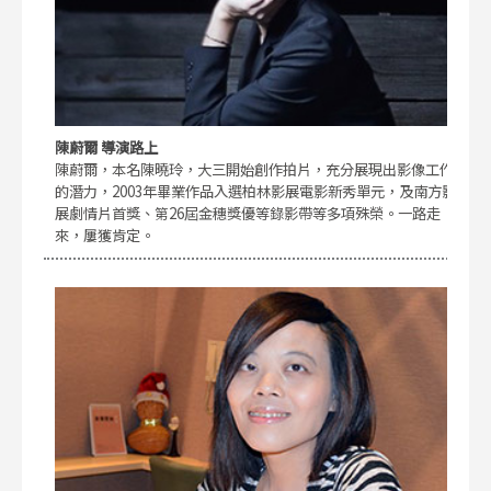
陳蔚爾 導演路上
陳蔚爾，本名陳曉玲，大三開始創作拍片，充分展現出影像工作
的潛力，2003年畢業作品入選柏林影展電影新秀單元，及南方影
展劇情片首獎、第26屆金穗獎優等錄影帶等多項殊榮。一路走
來，屢獲肯定。