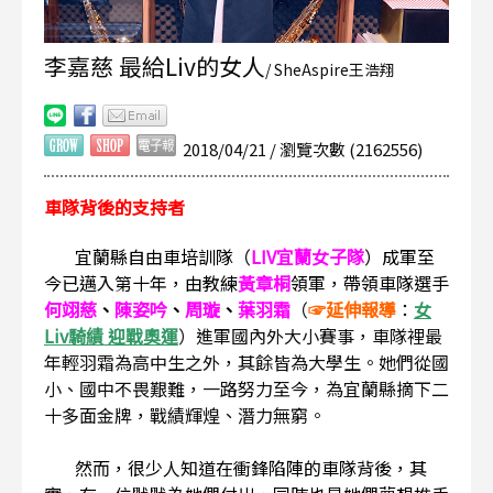
李嘉慈 最給Liv的女人
/ SheAspire王浩翔
2018/04/21 / 瀏覽次數 (2162556)
車隊背後的支持者
宜蘭縣自由車培訓隊（
LIV宜蘭女子隊
）成軍至
今已邁入第十年，由教練
黃章桐
領軍，帶領車隊選手
何翊慈
、
陳姿吟
、
周璇
、
葉羽霜
（
☞延伸報導
：
女
Liv騎績 迎戰奧運
）
進軍國內外大小賽事，車隊裡最
年輕羽霜為高中生之外，其餘皆為大學生。她們從國
小、國中不畏艱難，一路努力至今，為宜蘭縣摘下二
十多面金牌，戰績輝煌、潛力無窮。
然而，很少人知道在衝鋒陷陣的車隊背後，其