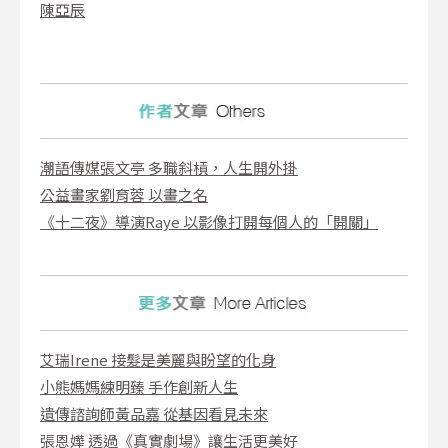
陳亞辰
潮語傳媒張文亭 多職斜槓，人生開外掛
公益畫家劉育蓉 以畫之名
《十二夜》導演Raye 以影像打開每個人的「開關」
艾瑞Irene 接髮是美麗與盼望的化身
小熊媽媽練明臻 手作創新人生
遺傳諮詢師黃品嘉 從基因看見未來
張恩嬅 透過《真實劇場》讓生活更美好