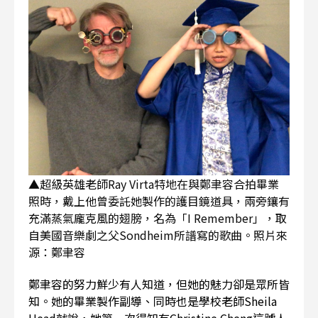
▲超級英雄老師Ray Virta特地在與鄭聿容合拍畢業
照時，戴上他曾委託她製作的護目鏡道具，兩旁鑲有
充滿蒸氣龐克風的翅膀，名為「I Remember」，取
自美國音樂劇之父Sondheim所譜寫的歌曲。照片來
源：鄭聿容
鄭聿容的努力鮮少有人知道，但她的魅力卻是眾所皆
知。她的畢業製作副導、同時也是學校老師Sheila