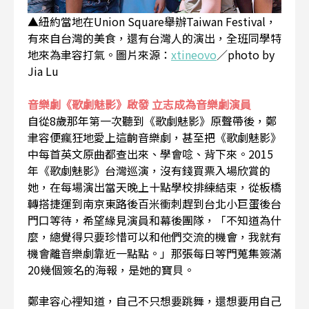
▲紐約當地在Union Square舉辦Taiwan Festival，
有來自台灣的美食，還有台灣人的演出，全班同學特
地來為聿容打氣。圖片來源：
xtineovo
／photo by
Jia Lu
音樂劇《歌劇魅影》啟發 立志成為音樂劇演員
自從8歲那年第一次聽到《歌劇魅影》原聲帶後，鄭
聿容便瘋狂地愛上這齣音樂劇，甚至把《歌劇魅影》
中每首英文原曲都查出來、學會唸、背下來。2015
年《歌劇魅影》台灣巡演，沒有錢買票入場欣賞的
她，在每場演出當天晚上十點學校排練結束，從板橋
轉搭捷運到南京東路後百米衝刺趕到台北小巨蛋後台
門口等待，希望緣見演員和幕後團隊，「不知道為什
麼，總覺得只要珍惜可以和他們交流的機會，我就有
機會離音樂劇靠近一點點。」那張每日等門蒐集簽滿
20幾個簽名的海報，是她的寶貝。
鄭聿容心裡知道，自己不只想要跳舞，還想要用自己