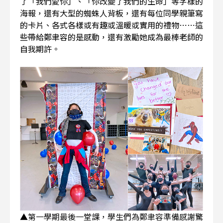
了「我們愛你」、「你改變了我們的生命」等字樣的
海報，還有大型的蜘蛛人背板，還有每位同學親筆寫
的卡片、各式各樣或有趣或溫暖或實用的禮物⋯⋯這
些帶給鄭聿容的是感動，還有激勵她成為最棒老師的
自我期許。
▲第
一學期最後一堂課，學生們為鄭聿容準備感謝驚