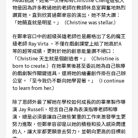
Head就說，她第一次得知有Christine Cheng這號人
物是因為許多教過她的老師在教師休息室興奮地熱烈
讚賞她。直到欣賞過鄭聿容的演出，她不禁大讚：
「她簡直就是明星。」（Christine was stellar.）
在鄭聿容口中的超級英雄老師也是嚴格出了名的魔王
級老師 Ray Virta ，不僅在戲劇課堂上給了她高於A
等的超等成績，更對於她的創意能量讚不絕口：
「Christine 天生就是個創造者。」（Christine is
born to create.）在她畢業後甚至委託她為自己執導
的戲劇製作關鍵道具，還將她的繪畫創作掛在自己辦
公室。「至今我仍不斷向她學習著。」（I continue
to learn from her.）
除了恩師外最了解她在學校如何成長的的畢業製作導
演 Jay Russell，坦言自己身為表演指導老師和導
演，總是必須要讓自己做些繁重的工作來激發學生更
努力進取，但鄭聿容卻是以她的積極和投入感染周遭
的人，讓大家都更願意去努力，並朝向更高的目標前