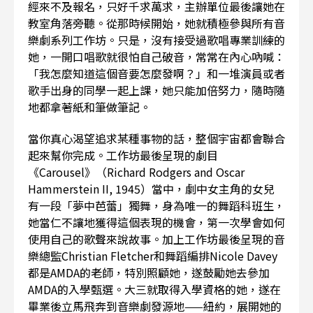
經來不及報名，只好千求萬求，主辦單位最後讓她在
教室角落旁聽。從那時候開始，她就積極參與所有音
樂劇系列工作坊。只是，沒有接受過歌唱專業訓練的
她，一開口唱歌就很怕自己破音，常常在內心吶喊：
「我怎麼知道這個音要怎麼發啊？」和一堆演員或者
歌手出身的同學一起上課，她只能加倍努力，隨時隨
地都拿著紙和筆做筆記。
當你真心渴望追求某種事物的話，整個宇宙都會聯合
起來幫你完成。工作坊最後呈現的劇目
《Carousel》（Richard Rodgers and Oscar
Hammerstein II, 1945）當中，劇中女主角的女兒
有一段「夢中芭蕾」獨舞，身為唯一的舞蹈科班生，
她當仁不讓地獲得這個表現的機會，第一次學會如何
使用自己的歌聲來說故事。加上工作坊最後呈現的音
樂總監Christian Fletcher和舞蹈編排Nicole Davey
都是AMDA的老師，特別照顧她，遂鼓勵她去參加
AMDA的入學甄選。大三就取得入學資格的她，遂在
畢業後立馬飛奔到音樂劇發源地——紐約，展開她的