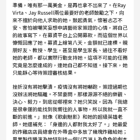
準備，唯有那一萬美金，是再也拿不出來了。在Ray
Virta、Jay Russell兩位最要好的老師鼓勵之下，向
來不擅於向他人求助的她，鼓起勇氣，懷著忐忑不
安、害怕被嘲笑妄想申請藝術家簽證的心情，將自己
的故事寫下，在募資平台上公開募款，而這個世界以
慷慨回應了她。募資上線第八天，金額就已達標。親
朋好友、教授、學生，甚至是學生家長、過往不看好
她的老師，都以實際行動支持她。這項不可能的任務
究竟是怎麼達成的，連她自己都不知道。接下來，她
只能靜心等待簽證審核結果。
挫折沒有將她擊潰，疫情沒有將她嚇跑，簽證過期也
沒辦法將她驅離。不禁要問，那樣源源不絕的樂觀、
決心、毅力，到底從哪裡來？她只笑說，因為「我總
是很幸運的能找到我嚮往的人事物，所以我就一直不
斷的前進。」就像《歌劇魅影》和她的超級英雄老
師。她還補充：「身邊的人都對我太好了。」她最愛
的炸雞店店員總會在外帶盒中多放了幾塊炸雞給她；
畢業製作導演為她特別找一個以亞洲人為角色的劇本