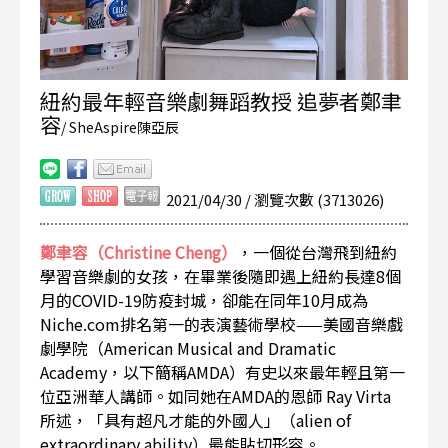
紐約最年輕音樂劇舞蹈教授 追夢者鄭聿
容
/ SheAspire陳亞辰
2021/04/30 / 瀏覽次數 (3713026)
鄭聿容（Christine Cheng）
，一個從台灣飛到紐約
學習音樂劇的女孩，在畢業後隨即遇上紐約長達8個
月的COVID-19防疫封城，卻能在同年10月成為
Niche.com排名第一的表演藝術學校——美國音樂戲
劇學院（American Musical and Dramatic
Academy，以下簡稱AMDA）有史以來最年輕且第一
位亞洲華人講師。如同她在AMDA的恩師 Ray Virta
所述，「具有超凡才能的外國人」（alien of
extraordinary ability）最能貼切形容。