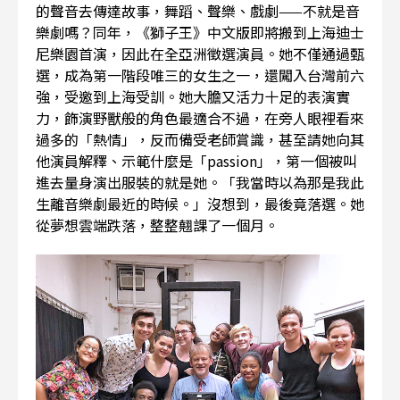
的聲音去傳達故事，舞蹈、聲樂、戲劇——不就是音
樂劇嗎？同年，《獅子王》中文版即將搬到上海迪士
尼樂園首演，因此在全亞洲徵選演員。她不僅通過甄
選，成為第一階段唯三的女生之一，還闖入台灣前六
強，受邀到上海受訓。她大膽又活力十足的表演實
力，飾演野獸般的角色最適合不過，在旁人眼裡看來
過多的「熱情」，反而備受老師賞識，甚至請她向其
他演員解釋、示範什麼是「passion」，第一個被叫
進去量身演出服裝的就是她。「我當時以為那是我此
生離音樂劇最近的時候。」沒想到，最後竟落選。她
從夢想雲端跌落，整整翹課了一個月。