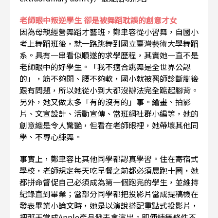
老師眼中叛逆學生 卻是被舞蹈耽誤的創意才女
因為母親經營舞蹈才藝班，鄭聿容從小習舞，自國小
考上舞蹈班後，就一路跳舞到國立臺灣藝術大學舞蹈
系。具有一串看似順遂的求學歷程，其實她一直不是
老師眼中的好學生。「我不適合跳舞是全世界公認
的」，筋不夠開、腰不夠軟，國小就被醫師診斷腳後
跟有問題，所以她從小到大都沒辦法完全踮起腳背。
另外，她又做太多「有的沒有的」事。繪畫、拍影
片、文宣設計、活動宣傳、當班網社群小編等，她的
創意總是令人驚艷，但看在老師眼裡，她帶壞其他同
學、不專心練舞。
事實上，鄭聿容比其他同學都認真學習。住在寄宿式
學校，老師規定每天吃早餐之前都必須晨跑十圈，她
都拼命督促自己必須成為第一個跑完的學生，並維持
紀錄直到畢業；當部分同學都把投影片當成提稿機在
發表畢業小論文時，她是以演說搭配重點式投影片，
把那天當成Apple產品發表會演出。即便練舞條件不