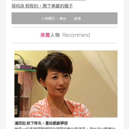
葉純良 輕輕的，撒下美麗的種子
人物週刊：
專訪
速寫
潘奕如 放下得失，重拾戲劇夢想
她是一位事業版圖橫跨中港臺的舞台劇演員，演出近十齣舞台