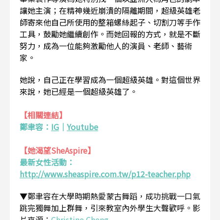
讓她主演；在精神幾近崩潰的隔離期間，超級英雄老
師寄來他自己所使用的整箱螺絲起子、切割刀等手作
工具，鼓勵她繼續創作。而她回報的方式，就是不斷
努力，成為一位能夠激勵他人的演員、老師、藝術
家。
她說，自己正在學習成為一個超級英雄。對這個世界
來說，她已經是一個超級英雄了。
【相關連結】
鄭聿容：
IG
｜
Youtube
【她渴望SheAspire】
最新女性活動：
http://www.sheaspire.com.tw/p12-teacher.php
▼鄭聿容在大學時期熱愛蒙古舞蹈，成功挑戰一口氣
跳完獨舞加上群舞，引來教室內外學生大聲歡呼。影
片來源：
Christine Cheng