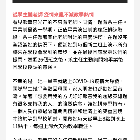
從學生變老師 疫情來亂不減教學熱情
看見鄭聿容光芒的不只有老師、同儕，還有系主任。
畢業前最後一學期，正值畢業演出前的瘋狂排練階
段，系主任憑著其他老師對她的高度評鑑，在還沒完
全認識她的情況下，便託她到每個新生班上演示所有
將來在學校會學到的舞步，並在最後回應學弟妹們的
提問。巡迴26個班之後，系主任主動詢問她畢業後
回學校授課的意願。
不幸的是，她一畢業就遇上COVID-19疫情大爆發，
國際學生幾乎全數回母國，家人朋友也都勸她回台
灣。靠著「想要用我的方式好好報答我的超級英雄還
有很多支持我的人」的強烈信念，讓她拼命堅持著，
一個人獨自熬過隔離期間精神和經濟上的雙重困境，
才終於等到學校解封，開啟她每天從早上8點到晚上
11點半、每週上課六天的教學職涯。