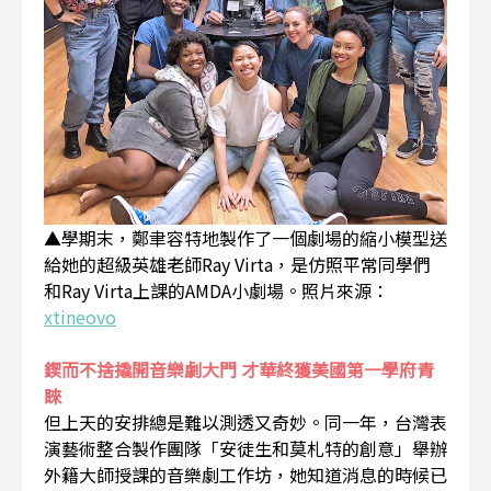
▲學期末，鄭聿容特地製作了一個劇場的縮小模型送
給她的超級英雄老師Ray Virta，是仿照平常同學們
和Ray Virta上課的AMDA小劇場。照片來源：
xtineovo
鍥而不捨撬開音樂劇大門 才華終獲美國第一學府青
睞
但上天的安排總是難以測透又奇妙。同一年，台灣表
演藝術整合製作團隊「安徒生和莫札特的創意」舉辦
外籍大師授課的音樂劇工作坊，她知道消息的時候已