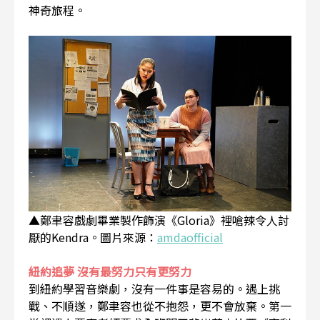
神奇旅程。
▲鄭聿容戲劇畢業製作飾演《Gloria》裡嗆辣令人討
厭的Kendra。圖片來源：
amdaofficial
紐約追夢 沒有最努力只有更努力
到紐約學習音樂劇，沒有一件事是容易的。遇上挑
戰、不順遂，鄭聿容也從不抱怨，更不會放棄。第一