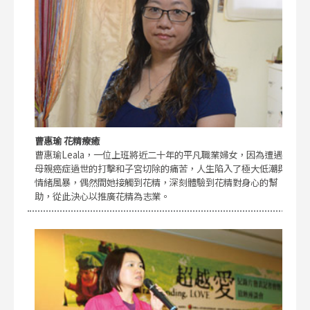
曹惠瑜 花精療癒
曹惠瑜Leala，一位上班將近二十年的平凡職業婦女，因為遭遇
母親癌症過世的打擊和子宮切除的痛苦，人生陷入了極大低潮與
情緒風暴，偶然間她接觸到花精，深刻體驗到花精對身心的幫
助，從此決心以推廣花精為志業。