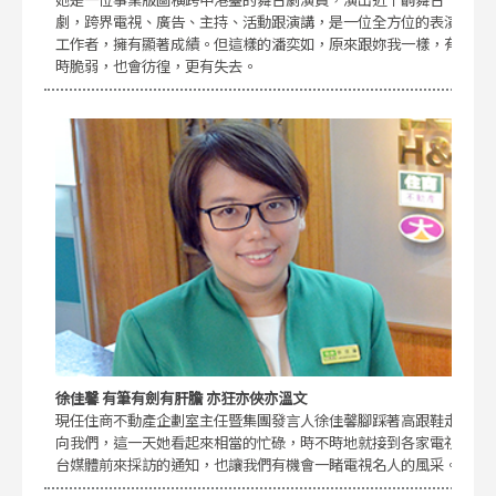
劇，跨界電視、廣告、主持、活動跟演講，是一位全方位的表演
工作者，擁有顯著成績。但這樣的潘奕如，原來跟妳我一樣，有
時脆弱，也會彷徨，更有失去。
徐佳馨 有筆有劍有肝膽 亦狂亦俠亦溫文
現任住商不動產企劃室主任暨集團發言人徐佳馨腳踩著高跟鞋走
向我們，這一天她看起來相當的忙碌，時不時地就接到各家電視
台媒體前來採訪的通知，也讓我們有機會一睹電視名人的風采。