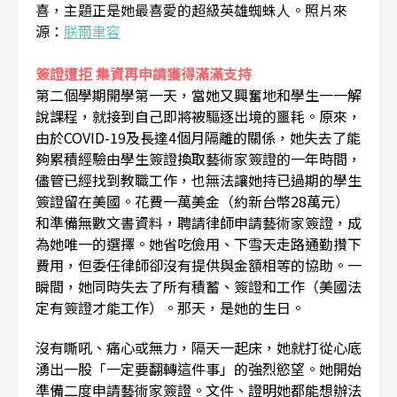
喜，主題正是她最喜愛的超級英雄蜘蛛人。照片來
源：
朕爾聿容
簽證遭拒 集資再申請獲得滿滿支持
第二個學期開學第一天，當她又興奮地和學生一一解
說課程，就接到自己即將被驅逐出境的噩耗。原來，
由於COVID-19及長達4個月隔離的關係，她失去了能
夠累積經驗由學生簽證換取藝術家簽證的一年時間，
儘管已經找到教
職工作，也無法讓她持已過期的學生
簽證留在美國。花費一萬美金（約新台幣28萬元）
和準備無數文書資料，聘請律師申請藝術家簽證，成
為她唯一的選擇。她省吃儉用、下雪天走路通勤攢下
費用，但委任律師卻沒有提供與金額相等的協助。一
瞬間，她同時失去了所有積蓄、簽證和工作（美國法
定有簽證才能工作）。那天，是她的生日。
沒有嘶吼、痛心或無力，隔天一起床，她就打從心底
湧出一股「一定要翻轉這件事」的強烈慾望。她開始
準備二度申請藝術家簽證。文件、證明她都能想辦法