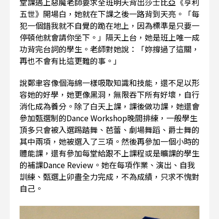
堂課遇上惡魔老師要求全班明天背出莎士比亞《亨利
五世》開場白，她就在下課之後一路背到天亮。「每
犯一個錯我就不自覺的跪在地上，因為標準是只要一
停頓他就會請你坐下。」隔天上台，她是班上唯一成
功背完台詞的學生。老師對她說：「妳撐過了這關，
再也不會有比這更難的事。」
說鄭聿容像個海綿一樣吸取知識和技能，還不足以形
容她的好學，她更像黑洞，無限吞下所有好壞，自行
消化成為養分。除了白天上課，課後做功課，她還會
參加甄選制的Dance Workshop晚間排練，一般學生
頂多只會被入選踢踏舞、芭蕾、劇場舞蹈、爵士舞的
其中兩項，她被選入了三項。然後再參加一個小時的
體能課，還有參加每堂給跟不上課程或是曠課的學生
的補課Dance Review。她在每項作業、演出、自我
訓練、甄選上卯盡全力完成，不為成績，只求不愧對
自己。