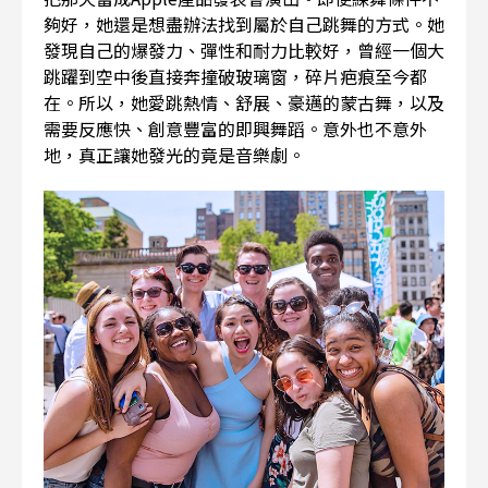
夠好，她還是想盡辦法找到屬於自己跳舞的方式。她
發現自己的爆發力、彈性和耐力比較好，曾經一個大
跳躍到空中後直接奔撞破玻璃窗，碎片疤痕至今都
在。所以，她愛跳熱情、舒展、豪邁的蒙古舞，以及
需要反應快、創意豐富的即興舞蹈。意外也不意外
地，真正讓她發光的竟是音樂劇。