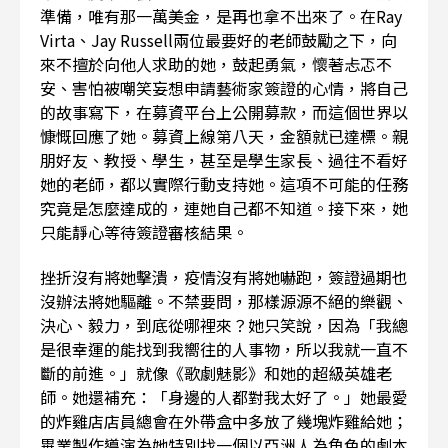
準備，唯有那一萬美金，是再也拿不出來了。在Ray
Virta、Jay Russell兩位最要好的老師鼓勵之下，向
來不擅於向他人求助的她，鼓起勇氣，懷著忐忑不
安、害怕被嘲笑妄想申請藝術家簽證的心情，將自己
的故事寫下，在募資平台上公開募款，而這個世界以
慷慨回應了她。募資上線第八天，金額就已達標。親
朋好友、教授、學生，甚至是學生家長、過往不看好
她的老師，都以實際行動支持她。這項不可能的任務
究竟是怎麼達成的，連她自己都不知道。接下來，她
只能靜心等待簽證審核結果。
挫折沒有將她擊潰，疫情沒有將她嚇跑，簽證過期也
沒辦法將她驅離。不禁要問，那樣源源不絕的樂觀、
決心、毅力，到底從哪裡來？她只笑說，因為「我總
是很幸運的能找到我嚮往的人事物，所以我就一直不
斷的前進。」就像《歌劇魅影》和她的超級英雄老
師。她還補充：「身邊的人都對我太好了。」她最愛
的炸雞店店員總會在外帶盒中多放了幾塊炸雞給她；
畢業製作導演為她特別找一個以亞洲人為角色的劇本