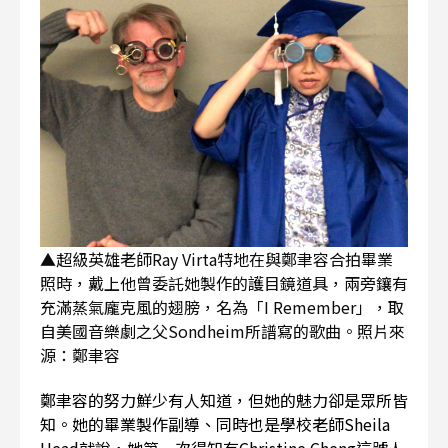
▲超級英雄老師Ray Virta特地在與鄭聿容合拍畢業
照時，戴上他曾委託她製作的護目鏡道具，兩旁鑲有
充滿蒸氣龐克風的翅膀，名為「I Remember」，取
自美國音樂劇之父Sondheim所譜寫的歌曲。照片來
源：鄭聿容
鄭聿容的努力鮮少有人知道，但她的魅力卻是眾所皆
知。她的畢業製作副導、同時也是學校老師Sheila