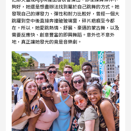
夠好，她還是想盡辦法找到屬於自己跳舞的方式。她
發現自己的爆發力、彈性和耐力比較好，曾經一個大
跳躍到空中後直接奔撞破玻璃窗，碎片疤痕至今都
在。所以，她愛跳熱情、舒展、豪邁的蒙古舞，以及
需要反應快、創意豐富的即興舞蹈。意外也不意外
地，真正讓她發光的竟是音樂劇。