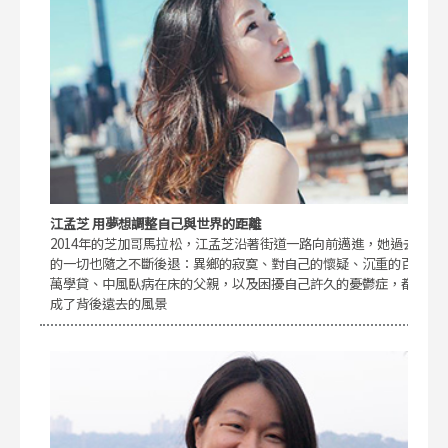
江孟芝 用夢想調整自己與世界的距離
2014年的芝加哥馬拉松，江孟芝沿著街道一路向前邁進，她過去
的一切也隨之不斷後退：異鄉的寂寞、對自己的懷疑、沉重的百
萬學貸、中風臥病在床的父親，以及困擾自己許久的憂鬱症，都
成了背後遠去的風景