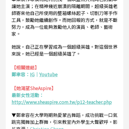
讓她主演；在精神幾近崩潰的隔離期間，超級英雄老
師寄來他自己所使用的整箱螺絲起子、切割刀等手作
工具，鼓勵她繼續創作。而她回報的方式，就是不斷
努力，成為一位能夠激勵他人的演員、老師、藝術
家。
她說，自己正在學習成為一個超級英雄。對這個世界
來說，她已經是一個超級英雄了。
【相關連結】
鄭聿容：
IG
｜
Youtube
【她渴望SheAspire】
最新女性活動：
http://www.sheaspire.com.tw/p12-teacher.php
▼鄭聿容在大學時期熱愛蒙古舞蹈，成功挑戰一口氣
跳完獨舞加上群舞，引來教室內外學生大聲歡呼。影
片來源：
Christine Cheng