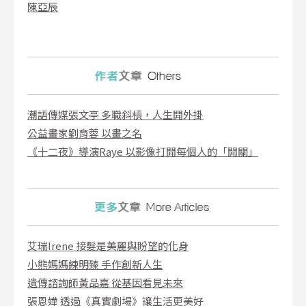
陳亞辰
潮語傳媒張文亭 多職斜槓，人生開外掛
公益畫家劉育蓉 以畫之名
《十二夜》導演Raye 以影像打開每個人的「開關」
艾瑞Irene 接髮是美麗與盼望的化身
小熊媽媽練明臻 手作創新人生
遺傳諮詢師黃品嘉 從基因看見未來
張恩嬅 透過《真實劇場》讓生活更美好