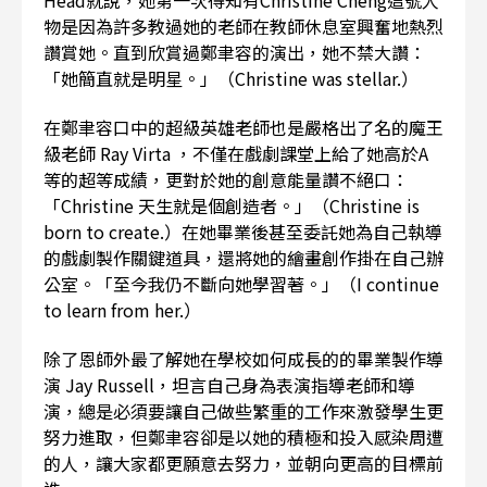
Head就說，她第一次得知有Christine Cheng這號人
物是因為許多教過她的老師在教師休息室興奮地熱烈
讚賞她。直到欣賞過鄭聿容的演出，她不禁大讚：
「她簡直就是明星。」（Christine was stellar.）
在鄭聿容口中的超級英雄老師也是嚴格出了名的魔王
級老師 Ray Virta ，不僅在戲劇課堂上給了她高於A
等的超等成績，更對於她的創意能量讚不絕口：
「Christine 天生就是個創造者。」（Christine is
born to create.）在她畢業後甚至委託她為自己執導
的戲劇製作關鍵道具，還將她的繪畫創作掛在自己辦
公室。「至今我仍不斷向她學習著。」（I continue
to learn from her.）
除了恩師外最了解她在學校如何成長的的畢業製作導
演 Jay Russell，坦言自己身為表演指導老師和導
演，總是必須要讓自己做些繁重的工作來激發學生更
努力進取，但鄭聿容卻是以她的積極和投入感染周遭
的人，讓大家都更願意去努力，並朝向更高的目標前