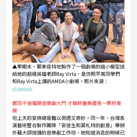
▲學期末，鄭聿容特地製作了一個劇場的縮小模型送
給她的超級英雄老師Ray Virta，是仿照平常同學們
和Ray Virta上課的AMDA小劇場。照片來源：
xtineovo
鍥而不捨撬開音樂劇大門 才華終獲美國第一學府青
睞
但上天的安排總是難以測透又奇妙。同一年，台灣表
演藝術整合製作團隊「安徒生和莫札特的創意」舉辦
外籍大師授課的音樂劇工作坊，她知道消息的時候已