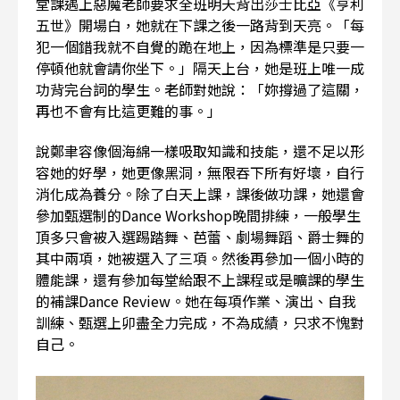
堂課遇上惡魔老師要求全班明天背出莎士比亞《亨利
五世》開場白，她就在下課之後一路背到天亮。「每
犯一個錯我就不自覺的跪在地上，因為標準是只要一
停頓他就會請你坐下。」隔天上台，她是班上唯一成
功背完台詞的學生。老師對她說：「妳撐過了這關，
再也不會有比這更難的事。」
說鄭聿容像個海綿一樣吸取知識和技能，還不足以形
容她的好學，她更像黑洞，無限吞下所有好壞，自行
消化成為養分。除了白天上課，課後做功課，她還會
參加甄選制的Dance Workshop晚間排練，一般學生
頂多只會被入選踢踏舞、芭蕾、劇場舞蹈、爵士舞的
其中兩項，她被選入了三項。然後再參加一個小時的
體能課，還有參加每堂給跟不上課程或是曠課的學生
的補課Dance Review。她在每項作業、演出、自我
訓練、甄選上卯盡全力完成，不為成績，只求不愧對
自己。