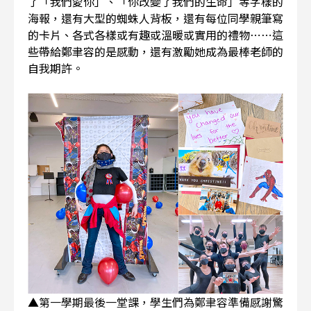
了「我們愛你」、「你改變了我們的生命」等字樣的
海報，還有大型的蜘蛛人背板，還有每位同學親筆寫
的卡片、各式各樣或有趣或溫暖或實用的禮物⋯⋯這
些帶給鄭聿容的是感動，還有激勵她成為最棒老師的
自我期許。
▲第
一學期最後一堂課，學生們為鄭聿容準備感謝驚