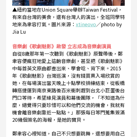
▲紐約當地在Union Square舉辦Taiwan Festival，
有來自台灣的美食，還有台灣人的演出，全班同學特
地來為聿容打氣。圖片來源：
xtineovo
／photo by
Jia Lu
音樂劇《歌劇魅影》啟發 立志成為音樂劇演員
自從8歲那年第一次聽到《歌劇魅影》原聲帶後，鄭
聿容便瘋狂地愛上這齣音樂劇，甚至把《歌劇魅影》
中每首英文原曲都查出來、學會唸、背下來。2015
年《歌劇魅影》台灣巡演，沒有錢買票入場欣賞的
她，在每場演出當天晚上十點學校排練結束，從板橋
轉搭捷運到南京東路後百米衝刺趕到台北小巨蛋後台
門口等待，希望緣見演員和幕後團隊，「不知道為什
麼，總覺得只要珍惜可以和他們交流的機會，我就有
機會離音樂劇靠近一點點。」那張每日等門蒐集簽滿
20幾個簽名的海報，是她的寶貝。
鄭聿容心裡知道，自己不只想要跳舞，還想要用自己