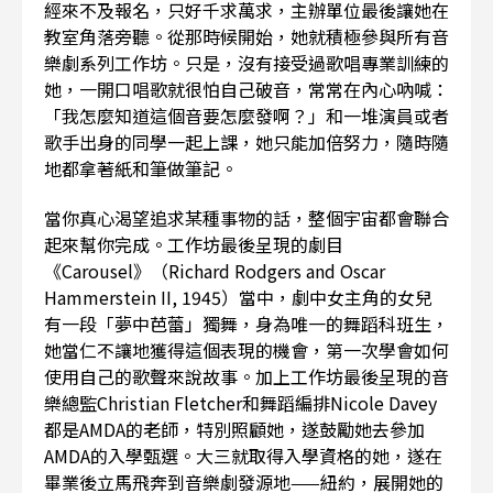
經來不及報名，只好千求萬求，主辦單位最後讓她在
教室角落旁聽。從那時候開始，她就積極參與所有音
樂劇系列工作坊。只是，沒有接受過歌唱專業訓練的
她，一開口唱歌就很怕自己破音，常常在內心吶喊：
「我怎麼知道這個音要怎麼發啊？」和一堆演員或者
歌手出身的同學一起上課，她只能加倍努力，隨時隨
地都拿著紙和筆做筆記。
當你真心渴望追求某種事物的話，整個宇宙都會聯合
起來幫你完成。工作坊最後呈現的劇目
《Carousel》（Richard Rodgers and Oscar
Hammerstein II, 1945）當中，劇中女主角的女兒
有一段「夢中芭蕾」獨舞，身為唯一的舞蹈科班生，
她當仁不讓地獲得這個表現的機會，第一次學會如何
使用自己的歌聲來說故事。加上工作坊最後呈現的音
樂總監Christian Fletcher和舞蹈編排Nicole Davey
都是AMDA的老師，特別照顧她，遂鼓勵她去參加
AMDA的入學甄選。大三就取得入學資格的她，遂在
畢業後立馬飛奔到音樂劇發源地——紐約，展開她的