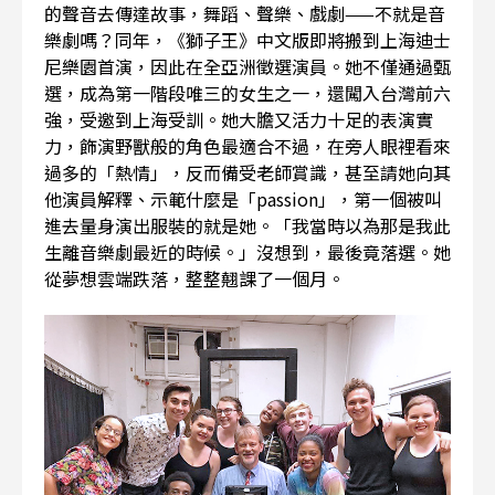
的聲音去傳達故事，舞蹈、聲樂、戲劇——不就是音
樂劇嗎？同年，《獅子王》中文版即將搬到上海迪士
尼樂園首演，因此在全亞洲徵選演員。她不僅通過甄
選，成為第一階段唯三的女生之一，還闖入台灣前六
強，受邀到上海受訓。她大膽又活力十足的表演實
力，飾演野獸般的角色最適合不過，在旁人眼裡看來
過多的「熱情」，反而備受老師賞識，甚至請她向其
他演員解釋、示範什麼是「passion」，第一個被叫
進去量身演出服裝的就是她。「我當時以為那是我此
生離音樂劇最近的時候。」沒想到，最後竟落選。她
從夢想雲端跌落，整整翹課了一個月。