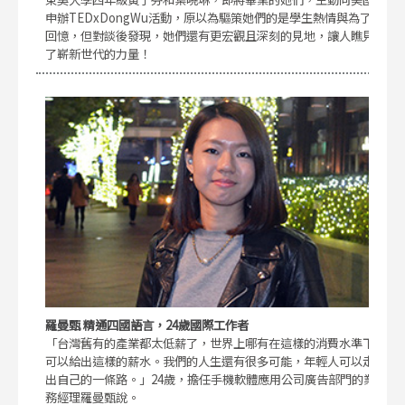
申辦TEDxDongWu活動，原以為驅策她們的是學生熱情與為了
回憶，但對談後發現，她們還有更宏觀且深刻的見地，讓人瞧見
了嶄新世代的力量！
羅曼甄 精通四國語言，24歲國際工作者
「台灣舊有的產業都太低薪了，世界上哪有在這樣的消費水準下
可以給出這樣的薪水。我們的人生還有很多可能，年輕人可以走
出自己的一條路。」24歲，擔任手機軟體應用公司廣告部門的業
務經理羅曼甄說。