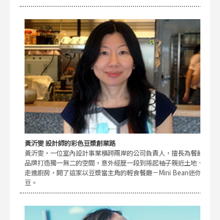
黃沂雯 設計師的彩色豆漿創業路
黃沂雯，一位室內設計事業橫跨兩岸的公司負責人，擅長為餐飲
品牌打造獨一無二的空間，意外經歷一段到捲起袖子親近土地、
走進廚房，開了這家以豆漿當主角的輕食餐廳－Mini Bean迷你
豆。