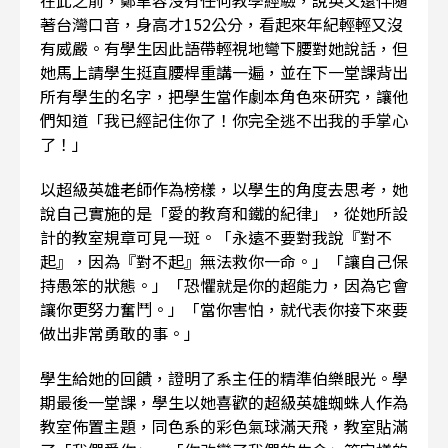
在此之前，鄭聿容沒有任何教學經驗，說英文還伴隨
著台灣口音，身高才152公分，看起來年紀輕輕又沒
有威嚴。有學生因此語帶輕視地彎下腰對她說話，但
她馬上請學生挺直腰桿重講一遍，並在下一堂課背出
所有學生的名字，把學生當作劇本角色來研究，讓他
們知道「我已經記住你了！你完全逃不出我的手掌心
了！」
以超級英雄老師作為榜樣，以學生的角度去思考，她
說自己實施的是「愛的教育和鐵的紀律」，從她所設
計的教室規章可見一斑。「永遠不要對我說『對不
起』，因為『對不起』無法救你一命。」「讓自己保
持愚笨的狀態。」「恐懼就是你的超能力，因為它會
讓你更努力奮鬥。」「當你害怕，就代表你接下來要
做出非常勇敢的事。」
學生給她的回饋，證明了系主任的精準伯樂眼光。學
期最後一堂課，學生以她喜歡的超級英雄蜘蛛人作為
教室佈置主題，同色系的彩色氣球滿天飛，教室貼滿