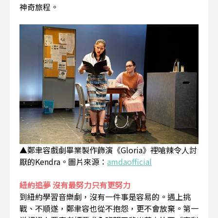
神奇旅程。
▲鄭聿容戲劇畢業製作飾演《Gloria》裡嗆辣令人討
厭的Kendra。圖片來源：
amdaofficial
紐約追夢 沒有最努力只有更努力
到紐約學習音樂劇，沒有一件事是容易的。遇上挑
戰、不順遂，鄭聿容也從不抱怨，更不會放棄。第一