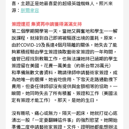
喜，主題正是她最喜愛的超級英雄蜘蛛人。照片來
源：
朕爾聿容
簽證遭拒 集資再申請獲得滿滿支持
第二個學期開學第一天，當她又興奮地和學生一一解
說課程，就接到自己即將被驅逐出境的噩耗。原來，
由於COVID-19及長達4個月隔離的關係，她失去了能
夠累積經驗由學生簽證換取藝術家簽證的一年時間，
儘管已經找到教
職工作，也無法讓她持已過期的學生
簽證留在美國。花費一萬美金（約新台幣28萬元）
和準備無數文書資料，聘請律師申請藝術家簽證，成
為她唯一的選擇。她省吃儉用、下雪天走路通勤攢下
費用，但委任律師卻沒有提供與金額相等的協助。一
瞬間，她同時失去了所有積蓄、簽證和工作（美國法
定有簽證才能工作）。那天，是她的生日。
沒有嘶吼、痛心或無力，隔天一起床，她就打從心底
湧出一股「一定要翻轉這件事」的強烈慾望。她開始
準備二度申請藝術家簽證。文件、證明她都能想辦法