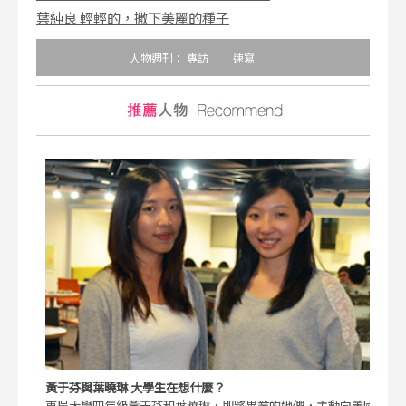
葉純良 輕輕的，撒下美麗的種子
人物週刊：
專訪
速寫
黃于芬與葉曉琳 大學生在想什麼？
東吳大學四年級黃于芬和葉曉琳，即將畢業的她們，主動向美國