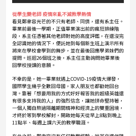
從學生變老師 疫情來亂不減教學熱情
看見鄭聿容光芒的不只有老師、同儕，還有系主任。
畢業前最後一學期，正值畢業演出前的瘋狂排練階
段，系主任憑著其他老師對她的高度評鑑，在還沒完
全認識她的情況下，便託她到每個新生班上演示所有
將來在學校會學到的舞步，並在最後回應學弟妹們的
提問。巡迴26個班之後，系主任主動詢問她畢業後
回學校授課的意願。
不幸的是，她一畢業就遇上COVID-19疫情大爆發，
國際學生幾乎全數回母國，家人朋友也都勸她回台
灣。靠著「想要用我的方式好好報答我的超級英雄還
有很多支持我的人」的強烈信念，讓她拼命堅持著，
一個人獨自熬過隔離期間精神和經濟上的雙重困境，
才終於等到學校解封，開啟她每天從早上8點到晚上
11點半、每週上課六天的教學職涯。