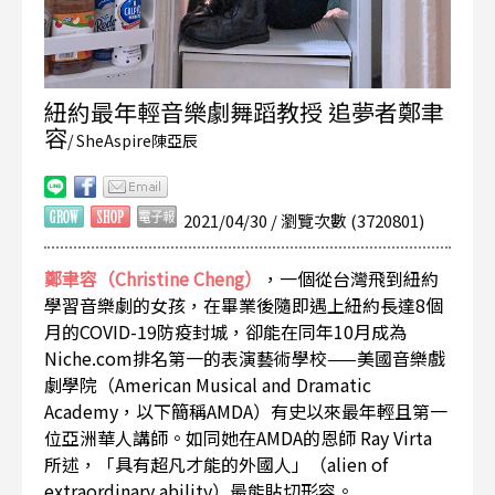
紐約最年輕音樂劇舞蹈教授 追夢者鄭聿
容
/ SheAspire陳亞辰
2021/04/30 / 瀏覽次數 (3720801)
鄭聿容（Christine Cheng）
，一個從台灣飛到紐約
學習音樂劇的女孩，在畢業後隨即遇上紐約長達8個
月的COVID-19防疫封城，卻能在同年10月成為
Niche.com排名第一的表演藝術學校——美國音樂戲
劇學院（American Musical and Dramatic
Academy，以下簡稱AMDA）有史以來最年輕且第一
位亞洲華人講師。如同她在AMDA的恩師 Ray Virta
所述，「具有超凡才能的外國人」（alien of
extraordinary ability）最能貼切形容。