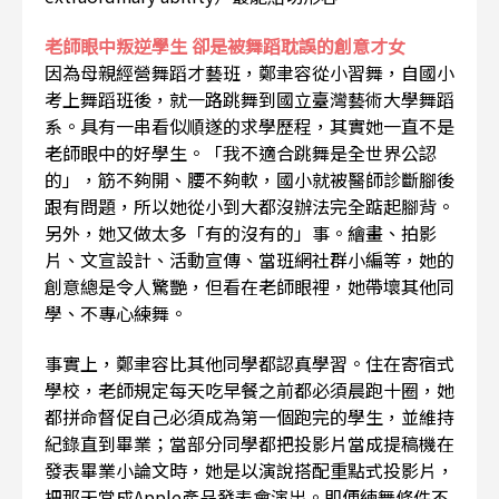
老師眼中叛逆學生 卻是被舞蹈耽誤的創意才女
因為母親經營舞蹈才藝班，鄭聿容從小習舞，自國小
考上舞蹈班後，就一路跳舞到國立臺灣藝術大學舞蹈
系。具有一串看似順遂的求學歷程，其實她一直不是
老師眼中的好學生。「我不適合跳舞是全世界公認
的」，筋不夠開、腰不夠軟，國小就被醫師診斷腳後
跟有問題，所以她從小到大都沒辦法完全踮起腳背。
另外，她又做太多「有的沒有的」事。繪畫、拍影
片、文宣設計、活動宣傳、當班網社群小編等，她的
創意總是令人驚艷，但看在老師眼裡，她帶壞其他同
學、不專心練舞。
事實上，鄭聿容比其他同學都認真學習。住在寄宿式
學校，老師規定每天吃早餐之前都必須晨跑十圈，她
都拼命督促自己必須成為第一個跑完的學生，並維持
紀錄直到畢業；當部分同學都把投影片當成提稿機在
發表畢業小論文時，她是以演說搭配重點式投影片，
把那天當成Apple產品發表會演出。即便練舞條件不