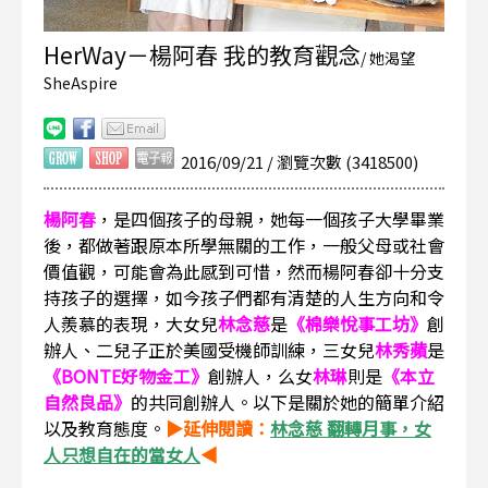
HerWay－楊阿春 我的教育觀念
/ 她渴望
SheAspire
2016/09/21 / 瀏覽次數 (3418500)
楊阿春
，是四個孩子的母親，她每一個孩子大學畢業
後，都做著跟原本所學無關的工作，一般父母或社會
價值觀，可能會為此感到可惜，然而楊阿春卻十分支
持孩子的選擇，如今孩子們都有清楚的人生方向和令
人羨慕的表現，大女兒
林念慈
是
《棉樂悅事工坊》
創
辦人、二兒子正於美國受機師訓練，三女兒
林秀蘋
是
《BONTE好物金工》
創辦人，么女
林琳
則是
《本立
自然良品》
的共同創辦人。以下是關於她的簡單介紹
以及教育態度。
▶延伸閱讀：
林念慈 翻轉月事，女
人只想自在的當女人
◀