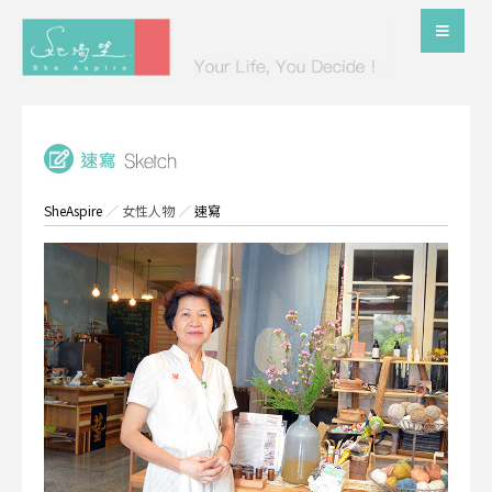
SheAspire
／
女性人物
／
速寫