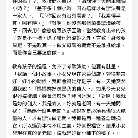
你的孩子？』教授問司機說：『請問你一天開車幾個
小時？』『差不多十個小時，因為這樣才有辦法養足
一家人。』『那你回家有沒有看書？』『我累得半
死，哪有時。』『對啊！你沒有那個讀書環境給孩
子，回去用什麼態度跟孩子互動，當然教育出來的孩
子就是不一樣，除了給他們溫飽之外，言教、身教要
具足，不是取其一，做父母親的職責不是誰推給誰，
而是你自己要怎麼做。』
教育孩子的過程，免不了考驗脾氣，但要有肚量，
「我講一個小故事，小女兒現在管這個店，管得非常
好，好小的時候，我都會幫她穿鞋子，有一天她突然
跟我說：「媽媽妳好像是我的傭人。』如果今天女兒
跟妳這樣講，妳會怎麼想？我回她說：「對啊！我就
是妳的佣人，我是傭人，妳就是老闆。有一天她問
我：『媽媽什麼叫老闆？』我說就是必須具備很大能
量的人，才有辦法做老闆。我都是用一種善念轉換
它，所以遇到事情不用生氣，妳就祝福它，結果小女
兒現在真的是老闆，這就是妳從小種下的種子。」