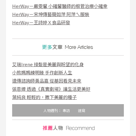
HerWay－嚴雯馨 小確馨醫師的根管治療小確幸
HerWay－宋坤傳藝簡如萍 阿萍ㄟ服裝
HerWay－王詩婷Ｘ食品研發
艾瑞Irene 接髮是美麗與盼望的化身
小熊媽媽練明臻 手作創新人生
遺傳諮詢師黃品嘉 從基因看見未來
張恩嬅 透過《真實劇場》讓生活更美好
葉純良 輕輕的，撒下美麗的種子
人物週刊：
專訪
速寫