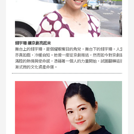
錢宇珊 讓京劇亮起來
舞台上的錢宇珊，是個耀眼奪目的角兒，舞台下的錢宇珊，人生
亦真如戲，冷暖自知。她曾一度從京劇叛逃，然而如今對京劇是
滿腔的熱情與使命感，憑藉著一個人的力量開始，試圖翻轉這逐
漸式微的文化資產命運。