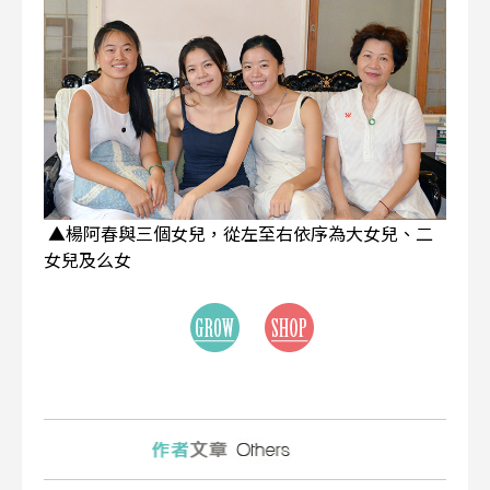
▲楊阿春與三個女兒，從左至右依序為大女兒、二
女兒及么女