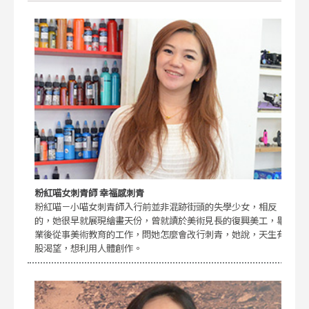
粉紅喵女刺青師 幸福感刺青
粉紅喵－小喵女刺青師入行前並非混跡街頭的失學少女，相反
的，她很早就展現繪畫天份，曾就讀於美術見長的復興美工，畢
業後從事美術教育的工作，問她怎麼會改行刺青，她說，天生有
股渴望，想利用人體創作。