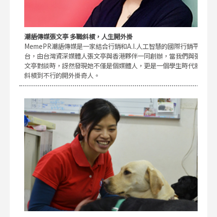
潮語傳媒張文亭 多職斜槓，人生開外掛
MemePR潮語傳媒是一家結合行銷和A.I.人工智慧的國際行銷平
台，由台灣資深媒體人張文亭與香港夥伴一同創辦，當我們與張
文亭對談時，訝然發現她不僅是個媒體人，更是一個學生時代就
斜槓到不行的開外掛奇人。