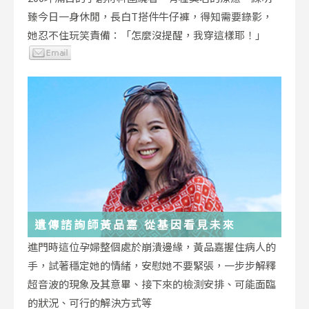
臻今日一身休閒，長白T搭件牛仔褲，得知需要錄影，
她忍不住玩笑責備：「怎麼沒提醒，我穿這樣耶！」
遺傳諮詢師黃品嘉 從基因看見未來
進門時這位孕婦整個處於崩潰邊緣，黃品嘉握住病人的
手，試著穩定她的情緒，安慰她不要緊張，一步步解釋
超音波的現象及其意畢、接下來的檢測安排、可能面臨
的狀況、可行的解決方式等