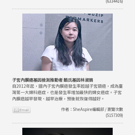
(6334416)
子宮內膜癌基因檢測推動者 酷氏基因林淑娟
自2012年起，國內子宮內膜癌發生率超越子宮頸癌，成為臺
灣第一大婦科癌症，也是發生率增加最快的婦女癌症。子宮
內膜癌越早發現、越早治療，預後就恢復得越好。
作者：SheAspire編輯部 / 瀏覽次數
(5157309)