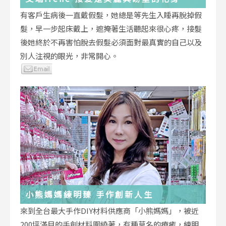
有客戶生病後一直戴假髮，她總是等先生入睡再脫掉假
髮，早一步起床戴上，遮掩著生活聽起來很心疼，接髮
後她終於不再害怕脫去假髮必須面對最真實的自己以及
別人注視的眼光，非常開心。
小熊媽媽練明臻 手作創新人生
來到全台最大手作DIY材料供應商「小熊媽媽」，被近
200坪滿目的手創材料圍繞著，有種莫名的療癒，練明