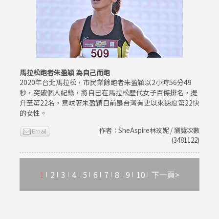
馬拉松跑者朱盈穎 為自己而跑
2020年台北馬拉松，市民業餘跑者朱盈穎以2小時56分49
秒，突破個人紀錄，將自己在馬拉松歷代女子百傑排名，提
升至第22名，意味著朱盈穎目前是台灣有史以來速度第22快
的女性。
作者：SheAspire林玫妮 / 瀏覽次數
(3481122)
1
2
3
4
5
6
7
8
9
10
下一頁>