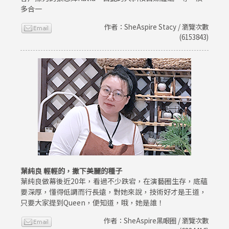
多合一
作者：SheAspire Stacy / 瀏覽次數
(6153843)
葉純良 輕輕的，撒下美麗的種子
葉純良做幕後近20年，看過不少跌宕，在演藝圈生存，底蘊
要深厚，懂得低調而行長遠，對她來說，技術好才是王道，
只要大家提到Queen，便知道，哦，她是誰！
作者：SheAspire黑眼圈 / 瀏覽次數