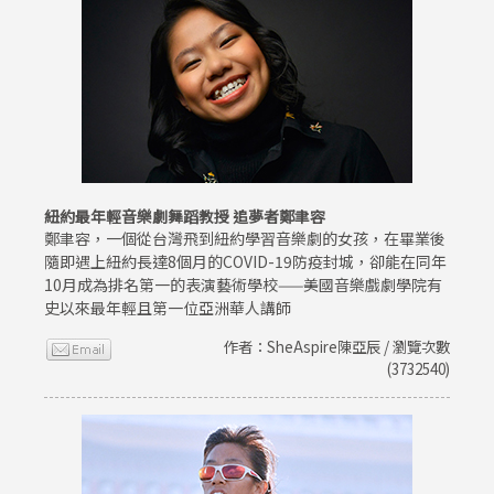
紐約最年輕音樂劇舞蹈教授 追夢者鄭聿容
鄭聿容，一個從台灣飛到紐約學習音樂劇的女孩，在畢業後
隨即遇上紐約長達8個月的COVID-19防疫封城，卻能在同年
10月成為排名第一的表演藝術學校——美國音樂戲劇學院有
史以來最年輕且第一位亞洲華人講師
作者：SheAspire陳亞辰 / 瀏覽次數
(3732540)