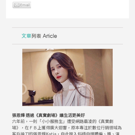
張恩嬅 透過《真實劇場》讓生活更美好
六年前，一則「小小服務生」遭受網路霸凌的《真實劇
場》，在ＦＢ上獲得廣大迴響，原本專注於數位行銷領域為
客戶操刀的張恩嬅Katia，自此跨入斜槓自媒體編、導、演