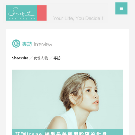
SheAspire
／
女性人物
／
專訪
艾瑞Irene 接髮是美麗與盼望的化身