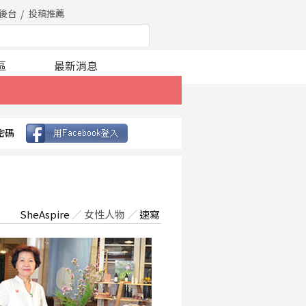
後台
投稿推薦
區
最新消息
密碼
SheAspire
／
女性人物
／
速寫