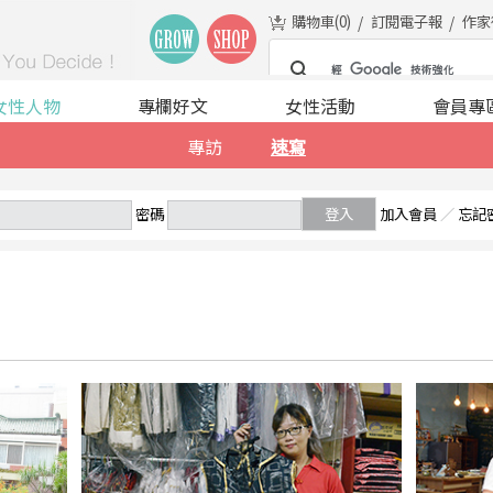
購物車(
0
)
訂閱電子報
作家
女性人物
專欄好文
女性活動
會員專
專訪
速寫
密碼
登入
加入會員
／
忘記