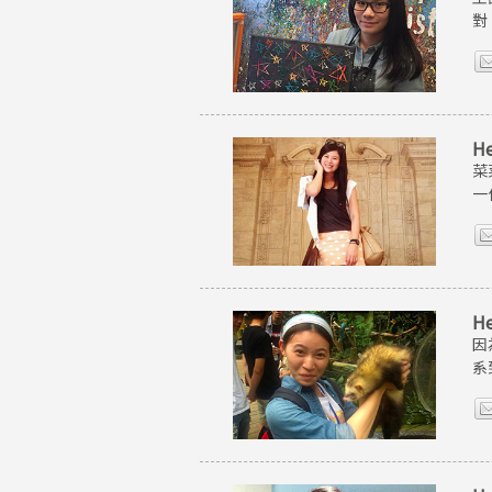
對
H
菜
一
H
因
系