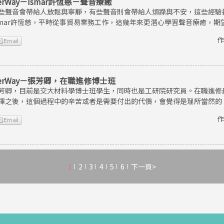
erWay－Ismar許恆慈－聲音療癒
些聲音會帶給人放鬆與寧靜，有些聲音則會帶給人煩躁與不安，這些經驗
smar許恆慈，平時從事貿易業務工作，這幾年來更潛心學習聲音療癒，
作
erWay－張芳卿，在職進修博士班
芳卿，目前是交大材料學博士班學生，同時也是工研院研究員。在職進修
擇之後，這個過程中的辛苦或者是需要付出的代價，會覺得是理所當然的
作
1
2
3
4
5
6
下一頁>