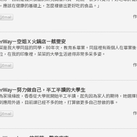
，應該在健康的基礎上，怎麼樣做出更好吃的食品。」
作
erWay－空姐Ｘ火鍋店－蔡雯安
菜是我大學同屆的同學，80年次，教育系畢業。同屆裡有兩個人在畢業
位，在我的印象裡，菜菜的大學生活過得非常多采多姿。
作
erWay－努力做自己，半工半讀的大學生
為家境緣故，香香從大學就開始半工半讀，起先因為家人的期待，她選擇
到應用外語，目前課已經不多的她，打算做更多自己想做的事。
作