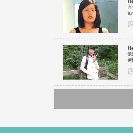
H
有
I
H
張
選