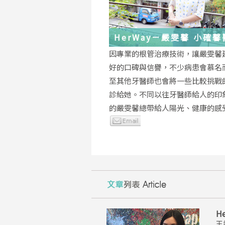
HerWay－嚴雯馨 小確
的根管治療小確幸
因專業的根管治療技術，讓嚴雯馨
好的口碑與信譽，不少病患會慕名
至其他牙醫師也會將一些比較挑戰
診給她。不同以往牙醫師給人的印
的嚴雯馨總帶給人陽光、健康的感
H
王