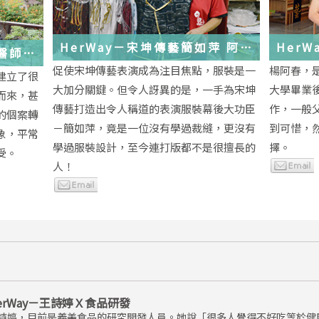
HerWay－宋坤傳藝簡如萍 阿
HerWay
馨醫師
萍ㄟ服裝
念
促使宋坤傳藝表演成為注目焦點，服裝是一
楊阿春，
建立了很
大加分關鍵。但令人訝異的是，一手為宋坤
大學畢業
而來，甚
傳藝打造出令人稱道的表演服裝幕後大功臣
作，一般
的個案轉
－簡如萍，竟是一位沒有學過裁縫，更沒有
到可惜，
象，平常
學過服裝設計，至今連打版都不是很擅長的
擇。
受。
人！
erWay－王詩婷Ｘ食品研發
詩婷，目前是義美食品的研究開發人員。她說「很多人覺得不好吃等於健