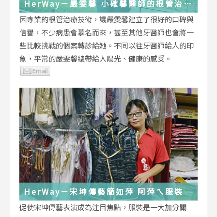
HerWay－嚴雯馨 小確馨醫師的根管治療
小確幸
因專業的根管治療技術，讓嚴雯馨建立了很好的口碑與
信譽，不少病患會慕名而來，甚至其他牙醫師也會將一
些比較挑戰的個案轉診給她。不同以往牙醫師給人的印
象，平常的嚴雯馨總帶給人陽光、健康的感受。
HerWay－宋坤傳藝簡如萍 阿萍ㄟ服裝
促使宋坤傳藝表演成為注目焦點，服裝是一大加分關