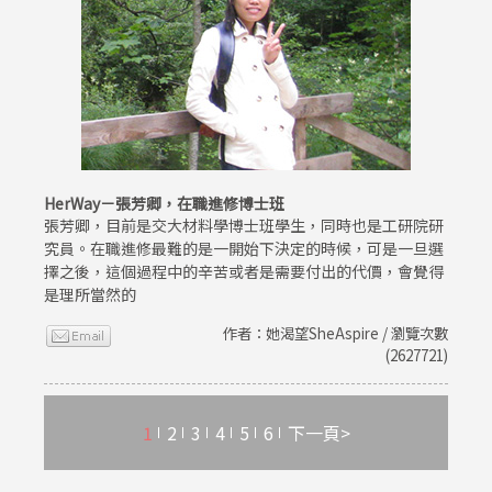
HerWay－張芳卿，在職進修博士班
張芳卿，目前是交大材料學博士班學生，同時也是工研院研
究員。在職進修最難的是一開始下決定的時候，可是一旦選
擇之後，這個過程中的辛苦或者是需要付出的代價，會覺得
是理所當然的
作者：她渴望SheAspire / 瀏覽次數
(2627721)
1
2
3
4
5
6
下一頁>