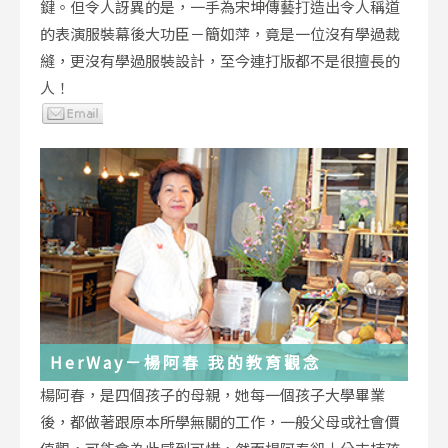
鍵。但令人訝異的是，一手為宋坤傳藝打造出令人稱道
的表演服裝幕後大功臣－簡如萍，竟是一位沒有學過裁
縫，更沒有學過服裝設計，至今連打版都不是很擅長的
人！
HerWay－楊阿春 我的教育觀念
楊阿春，是四個孩子的母親，她每一個孩子大學畢業
後，都做著跟原本所學無關的工作，一般父母或社會價