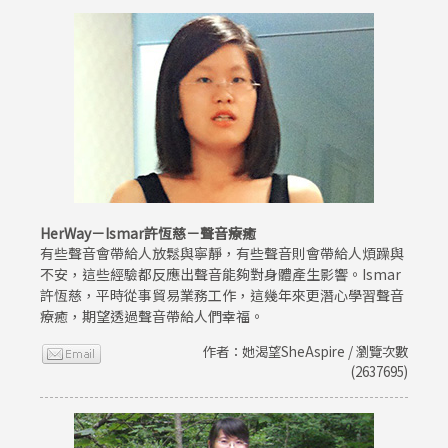
HerWay－Ismar許恆慈－聲音療癒
有些聲音會帶給人放鬆與寧靜，有些聲音則會帶給人煩躁與
不安，這些經驗都反應出聲音能夠對身體產生影響。Ismar
許恆慈，平時從事貿易業務工作，這幾年來更潛心學習聲音
療癒，期望透過聲音帶給人們幸福。
作者：她渴望SheAspire / 瀏覽次數
(2637695)