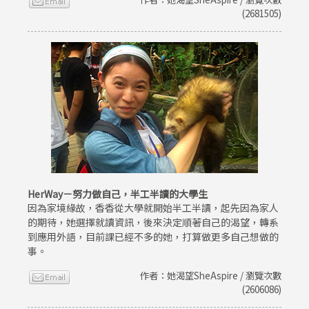
(2681505)
HerWay－努力做自己，半工半讀的大學生
因為家境緣故，香香從大學就開始半工半讀，起先因為家人
的期待，她選擇就讀資訊，後來決定順著自己的渴望，轉系
到應用外語，目前課已經不多的她，打算做更多自己想做的
事。
作者：她渴望SheAspire / 瀏覽次數
(2606086)