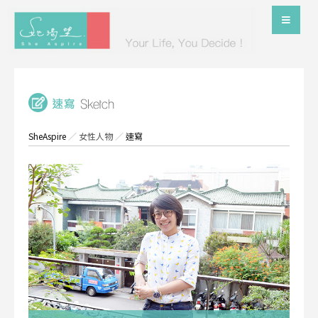
SheAspire
／
女性人物
／
速寫