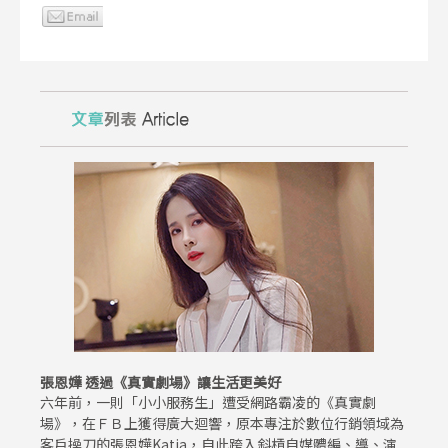
張恩嬅 透過《真實劇場》讓生活更美好
六年前，一則「小小服務生」遭受網路霸凌的《真實劇
場》，在ＦＢ上獲得廣大迴響，原本專注於數位行銷領域為
客戶操刀的張恩嬅Katia，自此跨入斜槓自媒體編、導、演