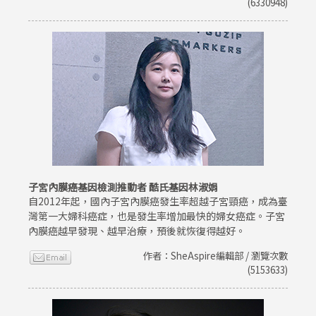
(6330948)
子宮內膜癌基因檢測推動者 酷氏基因林淑娟
自2012年起，國內子宮內膜癌發生率超越子宮頸癌，成為臺
灣第一大婦科癌症，也是發生率增加最快的婦女癌症。子宮
內膜癌越早發現、越早治療，預後就恢復得越好。
作者：SheAspire編輯部 / 瀏覽次數
(5153633)