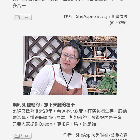
多合一
作者：SheAspire Stacy / 瀏覽次數
(6150286)
葉純良 輕輕的，撒下美麗的種子
葉純良做幕後近20年，看過不少跌宕，在演藝圈生存，底蘊
要深厚，懂得低調而行長遠，對她來說，技術好才是王道，
只要大家提到Queen，便知道，哦，她是誰！
作者：SheAspire黑眼圈 / 瀏覽次數