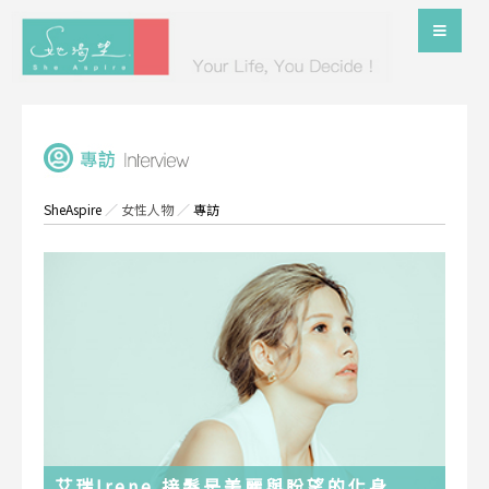
SheAspire
／
女性人物
／
專訪
艾瑞Irene 接髮是美麗與盼望的化身