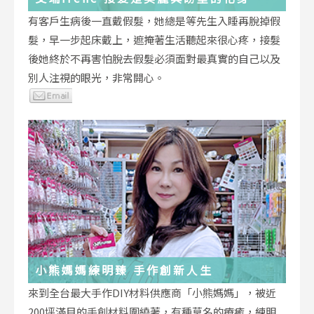
有客戶生病後一直戴假髮，她總是等先生入睡再脫掉假
髮，早一步起床戴上，遮掩著生活聽起來很心疼，接髮
後她終於不再害怕脫去假髮必須面對最真實的自己以及
別人注視的眼光，非常開心。
小熊媽媽練明臻 手作創新人生
來到全台最大手作DIY材料供應商「小熊媽媽」，被近
200坪滿目的手創材料圍繞著，有種莫名的療癒，練明