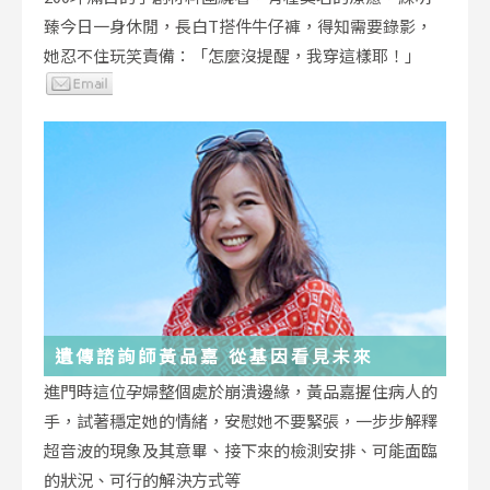
臻今日一身休閒，長白T搭件牛仔褲，得知需要錄影，
她忍不住玩笑責備：「怎麼沒提醒，我穿這樣耶！」
遺傳諮詢師黃品嘉 從基因看見未來
進門時這位孕婦整個處於崩潰邊緣，黃品嘉握住病人的
手，試著穩定她的情緒，安慰她不要緊張，一步步解釋
超音波的現象及其意畢、接下來的檢測安排、可能面臨
的狀況、可行的解決方式等