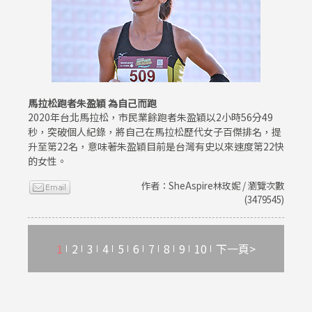
馬拉松跑者朱盈穎 為自己而跑
2020年台北馬拉松，市民業餘跑者朱盈穎以2小時56分49
秒，突破個人紀錄，將自己在馬拉松歷代女子百傑排名，提
升至第22名，意味著朱盈穎目前是台灣有史以來速度第22快
的女性。
作者：SheAspire林玫妮 / 瀏覽次數
(3479545)
1
2
3
4
5
6
7
8
9
10
下一頁>