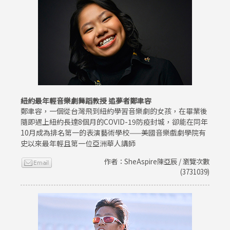
紐約最年輕音樂劇舞蹈教授 追夢者鄭聿容
鄭聿容，一個從台灣飛到紐約學習音樂劇的女孩，在畢業後
隨即遇上紐約長達8個月的COVID-19防疫封城，卻能在同年
10月成為排名第一的表演藝術學校——美國音樂戲劇學院有
史以來最年輕且第一位亞洲華人講師
作者：SheAspire陳亞辰 / 瀏覽次數
(3731039)