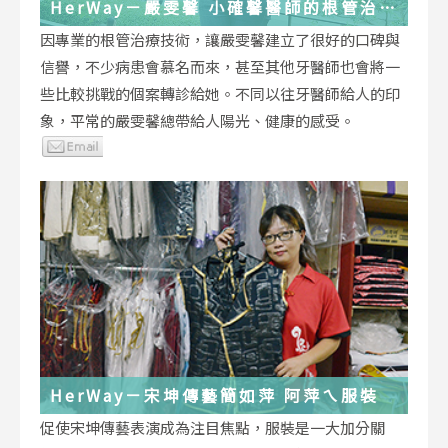
HerWay－嚴雯馨 小確馨醫師的根管治療
小確幸
因專業的根管治療技術，讓嚴雯馨建立了很好的口碑與
信譽，不少病患會慕名而來，甚至其他牙醫師也會將一
些比較挑戰的個案轉診給她。不同以往牙醫師給人的印
象，平常的嚴雯馨總帶給人陽光、健康的感受。
HerWay－宋坤傳藝簡如萍 阿萍ㄟ服裝
促使宋坤傳藝表演成為注目焦點，服裝是一大加分關