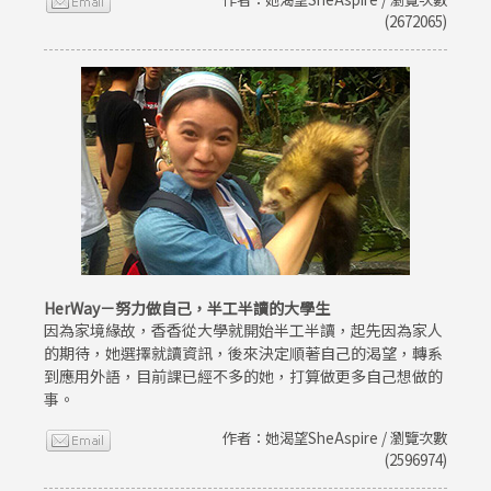
(2672065)
HerWay－努力做自己，半工半讀的大學生
因為家境緣故，香香從大學就開始半工半讀，起先因為家人
的期待，她選擇就讀資訊，後來決定順著自己的渴望，轉系
到應用外語，目前課已經不多的她，打算做更多自己想做的
事。
作者：她渴望SheAspire / 瀏覽次數
(2596974)