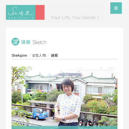
SheAspire
／
女性人物
／
速寫