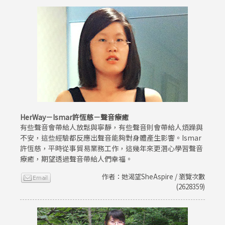
HerWay－Ismar許恆慈－聲音療癒
有些聲音會帶給人放鬆與寧靜，有些聲音則會帶給人煩躁與
不安，這些經驗都反應出聲音能夠對身體產生影響。Ismar
許恆慈，平時從事貿易業務工作，這幾年來更潛心學習聲音
療癒，期望透過聲音帶給人們幸福。
作者：她渴望SheAspire / 瀏覽次數
(2628359)