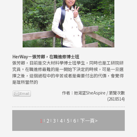
HerWay－張芳卿，在職進修博士班
張芳卿，目前是交大材料學博士班學生，同時也是工研院研
究員。在職進修最難的是一開始下決定的時候，可是一旦選
擇之後，這個過程中的辛苦或者是需要付出的代價，會覺得
是理所當然的
作者：她渴望SheAspire / 瀏覽次數
(2618514)
1
2
3
4
5
6
下一頁>