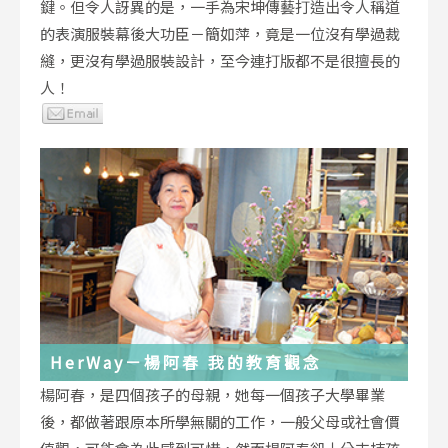
鍵。但令人訝異的是，一手為宋坤傳藝打造出令人稱道
的表演服裝幕後大功臣－簡如萍，竟是一位沒有學過裁
縫，更沒有學過服裝設計，至今連打版都不是很擅長的
人！
HerWay－楊阿春 我的教育觀念
楊阿春，是四個孩子的母親，她每一個孩子大學畢業
後，都做著跟原本所學無關的工作，一般父母或社會價